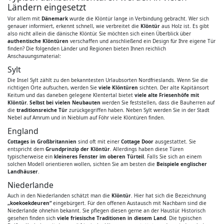
Ländern eingesetzt
Vor allem mit
Dänemark
wurde die Klöntür lange in Verbindung gebracht. Wer sich
genauer informiert, erkennt schnell, wie verbreitet die
Klöntür
aus Holz ist. Es gibt
also nicht allein die dänische Klöntür. Sie möchten sich einen Überblick über
authentische Klöntüren
verschaffen und anschließend ein Design für Ihre eigene Tür
finden? Die folgenden Länder und Regionen bieten Ihnen reichlich
Anschauungsmaterial:
Sylt
Die Insel Sylt zählt zu den bekanntesten Urlaubsorten Nordfrieslands. Wenn Sie die
richtigen Orte aufsuchen, werden Sie
viele Klöntüren
sichten. Der alte Kapitänsort
Keitum und das daneben gelegene Klentertal bietet
viele alte Friesenhöfe mit
Klöntür. Selbst bei vielen Neubauten
werden Sie feststellen, dass die Bauherren auf
die
traditionsreiche Tür
zurückgegriffen haben. Neben Sylt werden Sie in der Stadt
Nebel auf Amrum und in Nieblum auf Föhr viele Klöntüren finden.
England
Cottages in Großbritannien
sind oft mit einer
Cottage Door
ausgestattet. Sie
entspricht dem
Grundprinzip der Klöntür
. Allerdings haben diese Türen
typischerweise ein
kleineres Fenster im oberen Türteil
. Falls Sie sich an einem
solchen Modell orientieren wollen, sichten Sie am besten die
Beispiele englischer
Landhäuser
.
Niederlande
Auch in den Niederlanden schätzt man die
Klöntür
. Hier hat sich die Bezeichnung
„koekoekdeuren“
eingebürgert. Für den offenen Austausch mit Nachbarn sind die
Niederlande ohnehin bekannt. Sie pflegen diesen gerne an der Haustür. Historisch
gesehen finden sich
viele friesische Traditionen in diesem Land
. Die typischen