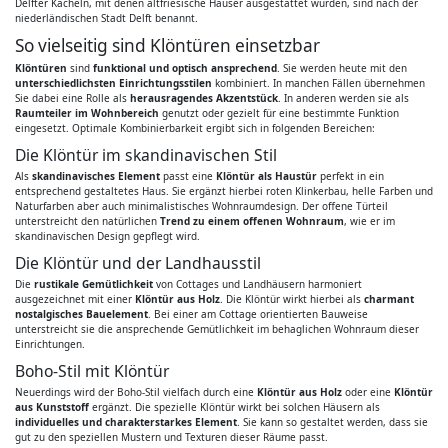
Delfter Kacheln, mit denen altfriesische Häuser ausgestattet wurden, sind nach der
niederländischen Stadt Delft benannt.
So vielseitig sind Klöntüren einsetzbar
Klöntüren
sind
funktional und optisch ansprechend
. Sie werden heute mit den
unterschiedlichsten Einrichtungsstilen
kombiniert. In manchen Fällen übernehmen
Sie dabei eine Rolle als
herausragendes Akzentstück
. In anderen werden sie als
Raumteiler im Wohnbereich
genutzt oder gezielt für eine bestimmte Funktion
eingesetzt. Optimale Kombinierbarkeit ergibt sich in folgenden Bereichen:
Die Klöntür im skandinavischen Stil
Als
skandinavisches Element
passt eine
Klöntür als Haustür
perfekt in ein
entsprechend gestaltetes Haus. Sie ergänzt hierbei roten Klinkerbau, helle Farben und
Naturfarben aber auch minimalistisches Wohnraumdesign. Der offene Türteil
unterstreicht den natürlichen
Trend zu einem offenen Wohnraum
, wie er im
skandinavischen Design gepflegt wird.
Die Klöntür und der Landhausstil
Die
rustikale Gemütlichkeit
von Cottages und Landhäusern harmoniert
ausgezeichnet mit einer
Klöntür aus Holz
. Die Klöntür wirkt hierbei als
charmant
nostalgisches Bauelement
. Bei einer am Cottage orientierten Bauweise
unterstreicht sie die ansprechende Gemütlichkeit im behaglichen Wohnraum dieser
Einrichtungen.
Boho-Stil mit Klöntür
Neuerdings wird der Boho-Stil vielfach durch eine
Klöntür aus Holz
oder eine
Klöntür
aus Kunststoff
ergänzt. Die spezielle Klöntür wirkt bei solchen Häusern als
individuelles und charakterstarkes Element
. Sie kann so gestaltet werden, dass sie
gut zu den speziellen Mustern und Texturen dieser Räume passt.