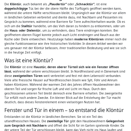
Die
Klöntür
, auch bekannt als
„Plaudertür“
oder
„Schnacktür“
, ist eine
doppelschlägige
Tür, bei der die obere Hälfte des Türflügels geöffnet werden kann,
während die untere Hälfte verschlossen bleibt. Ursprünglich war die Klöntür vor allem
in ländlichen Gebieten verbreitet und diente dazu, mit Nachbarn und Passanten ins
Gespräch zu kommen, während eine Barriere für Tiere aufrechterhalten wurde. Ob es
sich um die
Stalltür
handelte, um das Vieh daran zu hindern zu entkommen, oder um
die
Haus- oder Dielentür
, um zu verhindern, dass Tiere eindringen konnten. Bei
geöffnetem oberen Flügel konnte jedoch auch Licht eindringen und Rauch aus der
Küche oder Diele entweichen. Heutzutage haben
moderne Klöntüren
immer noch die
gleiche Funktionsweise wie ihre historischen Vorbilder. In diesem Artikel werden wir
uns genauer mit der Klöntür befassen, ihrer traditionellen Bedeutung und wie sie sich
in die heutige Zeit einfügt.
Was ist eine Klöntür?
Die
Klöntür
ist eine
Haustür, deren oberer Türteil sich wie ein Fenster öffnen
lässt
, während der untere verschlossen bleibt. In Nordfriesland und in Dänemark sind
diese
zweigeteilten Türen
weit verbreitet und fest mit dem Lebensstil verbunden.
Viele alte friesische Häuser auf Nordfriesischen Inseln wie Sylt, Föhr und Amrum
haben Klöntüren. Während der warmen Zeit des Jahres öffnen Hausbewohner den
oberen Teil und sorgen für frische Luft und viel Licht im Haus. Durch den
geschlossenen unteren Teil bleibt dennoch eine Barriere erhalten. Die zweigeteilte
Tür erfüllt noch andere Zwecke. Ein kleiner Blick auf die Entstehung der Tür macht
deutlich, dass dieses Fensterelement einen vielseitigen Nutzen hat.
Fenster und Tür in einem – so entstand die Klöntür
Entstanden ist die Klöntür in ländlichen Bereichen. Sie ist ein Teil des
utlandfriesischen Hauses. Die
zweiteilige Tür
gibt den Hausbewohnern
Gelegenheit
zum Gespräch mit Nachbarn
und öffnet die Sicht für im Garten spielende Kinder. Da
der untere Teil der Tür verschlossen bleibt, kann das Vieh nicht ins Haus laufen und