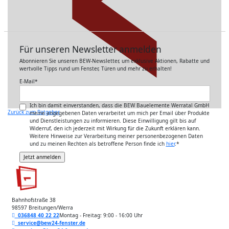
Für unseren Newsletter anmelden
Abonnieren Sie unseren BEW-Newsletter, um exklusive Aktionen, Rabatte und
wertvolle Tipps rund um Fenster, Türen und mehr zu erhalten!
E-Mail
*
Ich bin damit einverstanden, dass die BEW Bauelemente Werratal GmbH
Zurück zum Ratgeber
meine angegebenen Daten verarbeitet um mich per Email über Produkte
und Dienstleistungen zu informieren. Diese Einwilligung gilt bis auf
Widerruf, den ich jederzeit mit Wirkung für die Zukunft erklären kann.
Weitere Hinweise zur Verarbeitung meiner personenbezogenen Daten
und zu meinen Rechten als betroffene Person finde ich
hier
.
*
Bahnhofstraße 38
98597 Breitungen/Werra
036848 40 22 22
Montag - Freitag: 9:00 - 16:00 Uhr
service@bew24-fenster.de