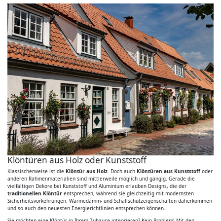
Klöntüren aus Holz oder Kunststoff
Klassischerweise ist die
Klöntür aus Holz
. Doch auch
Klöntüren aus Kunststoff
oder
anderen Rahmenmaterialien sind mittlerweile möglich und gängig. Gerade die
vielfältigen Dekore bei Kunststoff und Aluminium erlauben Designs, die der
traditionellen Klöntür
entsprechen, während sie gleichzeitig mit modernsten
Sicherheitsvorkehrungen, Wärmedämm- und Schallschutzeigenschaften daherkommen
und so auch den neuesten Energierichtlinien entsprechen können.
Sie möchten eine Klöntür in Ihrem Zuhause integrieren? Kein Problem! Mit den