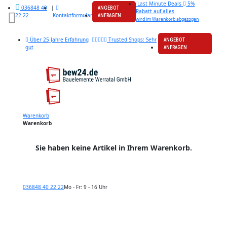
Last Minute Deals
5%
|
036848 40
ANGEBOT
Rabatt auf alles
Kontaktformular
22 22
ANFRAGEN
wird im Warenkorb abgezogen
Über 25 Jahre Erfahrung
Trusted Shops: Sehr
ANGEBOT
gut
ANFRAGEN
Warenkorb
Warenkorb
Sie haben keine Artikel in Ihrem Warenkorb.
036848 40 22 22
Mo - Fr: 9 - 16 Uhr