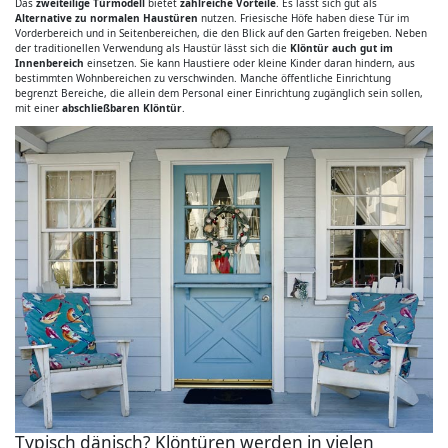
Das
zweiteilige Türmodell
bietet
zahlreiche Vorteile
. Es lässt sich gut als
Alternative zu normalen Haustüren
nutzen. Friesische Höfe haben diese Tür im
Vorderbereich und in Seitenbereichen, die den Blick auf den Garten freigeben. Neben
der traditionellen Verwendung als Haustür lässt sich die
Klöntür auch gut im
Innenbereich
einsetzen. Sie kann Haustiere oder kleine Kinder daran hindern, aus
bestimmten Wohnbereichen zu verschwinden. Manche öffentliche Einrichtung
begrenzt Bereiche, die allein dem Personal einer Einrichtung zugänglich sein sollen,
mit einer
abschließbaren Klöntür
.
Typisch dänisch? Klöntüren werden in vielen