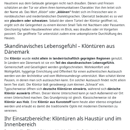
Haustiere aus dem Gebäude gelangen nicht nach draußen. Dänen und Friesen
schätzten an der Tür vor allem ihren kommunikativen Charakter. Von ihm leitet sich
der Name ab. Das Wort „Klöön“ oder
„klöönen“
findet sich im Friesischen wie in
norddeutschen und niederländischen Dialektsprachen. Übersetzt bedeutet es so viel
wie
plaudern oder schwatzen
. Sobald der obere Türteil der Klöntür geöffnet ist,
ergibt sich die Gelegenheit zu einem kleinen Small Talk mit Nachbarn oder Passanten.
Gleichzeitig haben Hausbewohner alles im Blick, was draußen oder im Vorgarten
passiert. Die geöffnete Tür unterstützt zudem eine unkomplizierte Durchlüftung des
Hauses.
Skandinavisches Lebensgefühl – Klöntüren aus
Dänemark
Die
Klöntür
wurde
nicht allein in landwirtschaftlich geprägten Regionen
genutzt.
In Ländern wie Dänemark ist sie ein
Teil des skandinavischen Lebensgefühls
.
Gemeinschaft und Geselligkeit werden großgeschrieben. Wohnkomfort und
Wohlgefühl, hyggelige Einrichtung und Offenheit für einen authentischen Austausch
werden von der Architektur und vom Wohnraumdesign unterstützt. Man schätzt kleine
Pausen, in denen man sich austauschen kann. Ein solcher Austausch findet nicht allein
beim Tee statt. Die Klöntür lädt geradewegs zum kleinen „Schnack“ ein.
Typischerweise öffnen sich
deutsche Klöntüren einwärts
, während sich
dänische
Klöntür auswärts
öffnen. Dieser kleine Unterschied kann je nach Außenwind vor Ort
einen Unterschied machen. Das Grundprinzip ist gleich. Klassischerweise ist die
Klöntür aus Holz
. Eine
Klöntür aus Kunststoff
kann heute aber ebenso eingebaut
werden und erlaubt es damit die traditionelle Optik mit modernen Elementen zu
vereinen.
Ihr Einsatzbereiche: Klöntüren als Haustür und im
Innenbereich