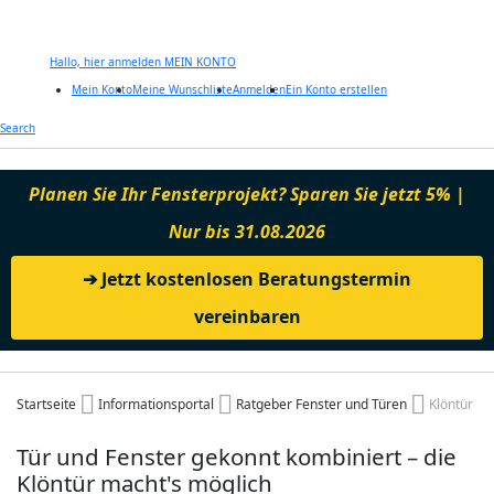
Hallo, hier anmelden
MEIN KONTO
Mein Konto
Meine Wunschliste
Anmelden
Ein Konto erstellen
Zum
Search
Inhalt
springen
Planen Sie Ihr Fensterprojekt? Sparen Sie jetzt 5% |
Nur bis 31.08.2026
➔ Jetzt kostenlosen Beratungstermin
vereinbaren
Startseite
Informationsportal
Ratgeber Fenster und Türen
Klöntür
Tür und Fenster gekonnt kombiniert – die
Klöntür macht's möglich