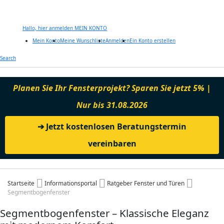
Hallo, hier anmelden
MEIN KONTO
Mein Konto
Meine Wunschliste
Anmelden
Ein Konto erstellen
Zum
Search
Inhalt
springen
Planen Sie Ihr Fensterprojekt? Sparen Sie jetzt 5% |
Nur bis 31.08.2026
➔ Jetzt kostenlosen Beratungstermin
vereinbaren
Startseite
Informationsportal
Ratgeber Fenster und Türen
Segmentbogenfenster
Segmentbogenfenster – Klassische Eleganz