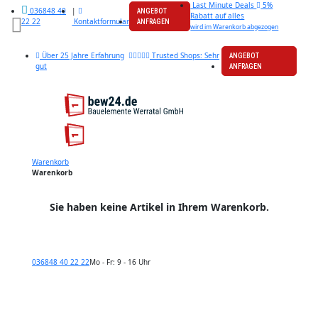
Last Minute Deals
5%
|
036848 40
ANGEBOT
Rabatt auf alles
Kontaktformular
22 22
ANFRAGEN
wird im Warenkorb abgezogen
Über 25 Jahre Erfahrung
Trusted Shops: Sehr
ANGEBOT
gut
ANFRAGEN
Warenkorb
Warenkorb
Sie haben keine Artikel in Ihrem Warenkorb.
036848 40 22 22
Mo - Fr: 9 - 16 Uhr