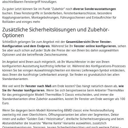
abschließbaren Fenstergriff hinzufügen.
Zu guter Letzt können Sie im Punkt "Zubehör" noch
diverse Sonderausstattungen
buchen. Etwa Fenstergriffe in Sonderfarben, Fensterbankanschlüsse, besondere
Kopplungsvarianten, Montagebohrungen, Führungsschienen und Einlauftrichter für
Rollläden und einiges mehr.
Zusätzliche Sicherheitslösungen und Zubehör-
Optionen
Schließlich gelangen Sie zum Angebot mit der
Gesamtübersicht Ihrer Fenster-
Konfiguration und dem Endpreis
. Während Sie Ihr
Fenster online konfigurieren
, sehen
Sie aber auch schon auf jeder Stufe die Preise der von Ihnen bis dahin ausgewählten
Optionen und die betreffende Zwischensumme.
Im Angebot wird Ihnen auch mitgeteilt, ob Ihr Wunschfenster in der von Ihnen
konfigurierten Ausstattung kurzfristig lieferbar ist. Während des Konfigurations-Prozesses
können Sie bei einigen Auswahlmöglichkeiten ein kleines Lieferwagen-Symbol entdecken,
dass Ihnen die kurzfristige Lieferbarkeit anzeigt. Sie finden es grundsätzlich bei allen
Standardvarianten.
Wie viel wird Ihr
Fenster nach Maß
am Ende kosten? Das hängt natürlich davon ab,
wie
Sie ihr Fenster konfigurieren
. Wenn Sie sich beispielsweise beim Anbieter ThermoMax
für das preisgünstigste Modell ThermoMax 5 Classic entscheiden, und immer die
Standardvarianten ohne Zubehör auswählen, kostet Ihr Fenster am Ende weniger als 100
Euro.
Wenn Sie dagegen beim Modell Kömmerling 88MD classic eine Fensteraufteilung
zweiteilig mit zwei Oberlichtern, Öffnungsvarianten bei allen vier Segmenten, Dekor
innen und außen "Golden Oak / Holzstruktur", dreifache Sicherheitsverglasung und beim
Abstandshalter die teuerste "Warme Kante"-Variante auswählen, zusätzlich
Ornamentverglasung, Sprossen, teuren Sicherheitsbeschlag und noch weitere Extras –