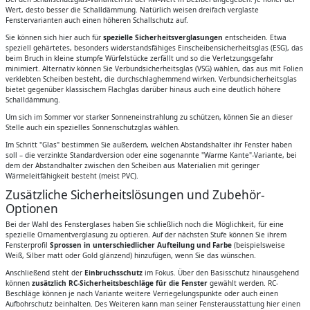
Wert, desto besser die Schalldämmung. Natürlich weisen dreifach verglaste
Fenstervarianten auch einen höheren Schallschutz auf.
Sie können sich hier auch für
spezielle Sicherheitsverglasungen
entscheiden. Etwa
speziell gehärtetes, besonders widerstandsfähiges Einscheibensicherheitsglas (ESG), das
beim Bruch in kleine stumpfe Würfelstücke zerfällt und so die Verletzungsgefahr
minimiert. Alternativ können Sie Verbundsicherheitsglas (VSG) wählen, das aus mit Folien
verklebten Scheiben besteht, die durchschlaghemmend wirken. Verbundsicherheitsglas
bietet gegenüber klassischem Flachglas darüber hinaus auch eine deutlich höhere
Schalldämmung.
Um sich im Sommer vor starker Sonneneinstrahlung zu schützen, können Sie an dieser
Stelle auch ein spezielles Sonnenschutzglas wählen.
Im Schritt "Glas" bestimmen Sie außerdem, welchen Abstandshalter ihr Fenster haben
soll – die verzinkte Standardversion oder eine sogenannte "Warme Kante"-Variante, bei
dem der Abstandhalter zwischen den Scheiben aus Materialien mit geringer
Wärmeleitfähigkeit besteht (meist PVC).
Zusätzliche Sicherheitslösungen und Zubehör-
Optionen
Bei der Wahl des Fensterglases haben Sie schließlich noch die Möglichkeit, für eine
spezielle Ornamentverglasung zu optieren. Auf der nächsten Stufe können Sie ihrem
Fensterprofil
Sprossen in unterschiedlicher Aufteilung und Farbe
(beispielsweise
Weiß, Silber matt oder Gold glänzend) hinzufügen, wenn Sie das wünschen.
Anschließend steht der
Einbruchsschutz
im Fokus. Über den Basisschutz hinausgehend
können
zusätzlich RC-Sicherheitsbeschläge für die Fenster
gewählt werden. RC-
Beschläge können je nach Variante weitere Verriegelungspunkte oder auch einen
Aufbohrschutz beinhalten. Des Weiteren kann man seiner Fensterausstattung hier einen