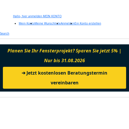
Hallo, hier anmelden
MEIN KONTO
Mein Konto
Meine Wunschliste
Anmelden
Ein Konto erstellen
Zum
Search
Inhalt
springen
Planen Sie Ihr Fensterprojekt? Sparen Sie jetzt 5% |
Nur bis 31.08.2026
➔ Jetzt kostenlosen Beratungstermin
vereinbaren