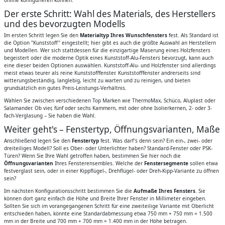
Der erste Schritt: Wahl des Materials, des Herstellers
und des bevorzugten Modells
Im ersten Schritt legen Sie den
Materialtyp Ihres Wunschfensters
fest. Als Standard ist
die Option "Kunststoff" eingestellt; hier gibt es auch die größte Auswahl an Herstellern
und Modellen. Wer sich stattdessen für die einzigartige Maserung eines Holzfensters
begeistert oder die moderne Optik eines Kunststoff-Alu-Fensters bevorzugt, kann auch
eine dieser beiden Optionen auswählen. Kunststoff-Alu- und Holzfenster sind allerdings
meist etwas teurer als reine Kunststofffenster. Kunststofffenster andrerseits sind
witterungsbeständig, langlebig, leicht zu warten und zu reinigen, und bieten
grundsätzlich ein gutes Preis-Leistungs-Verhältnis.
Wählen Sie zwischen verschiedenen Top Marken wie ThermoMax, Schüco, Aluplast oder
Salamander. Ob vier, fünf oder sechs Kammern, mit oder ohne Isolierkernen, 2- oder 3-
fach-Verglasung – Sie haben die Wahl.
Weiter geht's – Fenstertyp, Öffnungsvarianten, Maße
Anschließend legen Sie den
Fenstertyp
fest. Was darf's denn sein? Ein ein-, zwei- oder
dreiteiliges Modell? Soll es Ober- oder Unterlichter haben? Standard-Fenster oder PSK-
Türen? Wenn Sie Ihre Wahl getroffen haben, bestimmen Sie hier noch die
Öffnungsvarianten
Ihres Fensterensembles. Welche der
Fenstersegmente
sollen etwa
festverglast sein, oder in einer Kippflügel-, Drehflügel- oder Dreh-Kipp-Variante zu öffnen
sein?
Im nächsten Konfigurationsschritt bestimmen Sie die
Aufmaße Ihres Fensters
. Sie
können dort ganz einfach die Höhe und Breite Ihrer Fenster in Millimeter eingeben.
Sollten Sie sich im vorangegangenen Schritt für eine zweiteilige Variante mit Oberlicht
entschieden haben, könnte eine Standardabmessung etwa 750 mm + 750 mm = 1.500
mm in der Breite und 700 mm + 700 mm = 1.400 mm in der Höhe betragen.