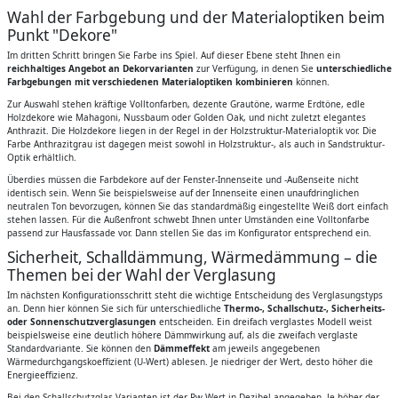
Wahl der Farbgebung und der Materialoptiken beim
Punkt "Dekore"
Im dritten Schritt bringen Sie Farbe ins Spiel. Auf dieser Ebene steht Ihnen ein
reichhaltiges Angebot an Dekorvarianten
zur Verfügung, in denen Sie
unterschiedliche
Farbgebungen mit verschiedenen Materialoptiken kombinieren
können.
Zur Auswahl stehen kräftige Volltonfarben, dezente Grautöne, warme Erdtöne, edle
Holzdekore wie Mahagoni, Nussbaum oder Golden Oak, und nicht zuletzt elegantes
Anthrazit. Die Holzdekore liegen in der Regel in der Holzstruktur-Materialoptik vor. Die
Farbe Anthrazitgrau ist dagegen meist sowohl in Holzstruktur-, als auch in Sandstruktur-
Optik erhältlich.
Überdies müssen die Farbdekore auf der Fenster-Innenseite und -Außenseite nicht
identisch sein. Wenn Sie beispielsweise auf der Innenseite einen unaufdringlichen
neutralen Ton bevorzugen, können Sie das standardmäßig eingestellte Weiß dort einfach
stehen lassen. Für die Außenfront schwebt Ihnen unter Umständen eine Volltonfarbe
passend zur Hausfassade vor. Dann stellen Sie das im Konfigurator entsprechend ein.
Sicherheit, Schalldämmung, Wärmedämmung – die
Themen bei der Wahl der Verglasung
Im nächsten Konfigurationsschritt steht die wichtige Entscheidung des Verglasungstyps
an. Denn hier können Sie sich für unterschiedliche
Thermo-, Schallschutz-, Sicherheits-
oder Sonnenschutzverglasungen
entscheiden. Ein dreifach verglastes Modell weist
beispielsweise eine deutlich höhere Dämmwirkung auf, als die zweifach verglaste
Standardvariante. Sie können den
Dämmeffekt
am jeweils angegebenen
Wärmedurchgangskoeffizient (U-Wert) ablesen. Je niedriger der Wert, desto höher die
Energieeffizienz.
Bei den Schallschutzglas-Varianten ist der Rw-Wert in Dezibel angegeben. Je höher der