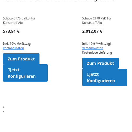
Schüco CT70 Balkontür
Schüco CT70 PSK Tür
Kunststoff-Alu
Kunststoff-Alu
573,91 €
2.012,07 €
Inkl. 19% MwSt.
,
zzgl.
Inkl. 19% MwSt.
,
zzgl.
Versandkosten
Versandkosten
Kostenlose Lieferung
Zum Produkt
Zum Produkt
Jetzt
Jetzt
Konfigurieren
Konfigurieren
‹
›