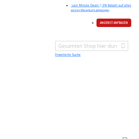
Last Minute Deals
5% Rabatt auf alles
wird im Warenkorb abgezogen
ANGEBOT ANFRAGEN
Search
Erweiterte Suche
Warenk