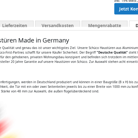
Inkl. 19% MwSt.
Jetzt Ko
Lieferzeiten
Versandkosten
Mengenrabatte
D
austüren Made in Germany
 Qualität und genau das ist unser wichtigstes Ziel. Unsere Schüco Haustüren aus Aluminium 
-First-Partner, schafft für unsere Käufer Sicherheit. Der Begriff
"Deutsche Qualität"
steht 
 für den gehobenen, privaten Wohnungsbau konzipiert und befinden sich trotzdem im mittle
ersteller 20 Jahre Garantie auf unsere Haustüren von Schüco. Zur Auswahl stehen acht einsei
nfertigungen, werden in Deutschland produziert und können in einer Baugröße (B x H) bis z
keit, die Tür mit ein oder zwei Seitenteilen jeweils bis zu einer Breite von 1000 mm zu kon
r Stärke von 48 mm zur Auswahl, die außen flügelüberdeckend sind.