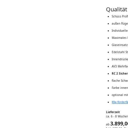
Qualitä
Schüco Prof
außen flüg
Individuel
Maximales
Glaseinsat
Edelstahl S
Innendrücke
AV3 Mehrfa
RC 2 Sicher
flache Schw
Farbe innen
optional mi
Kfw förderf
Lieferzeit
ca. 6 - 8 Woche
3.899,0
ab