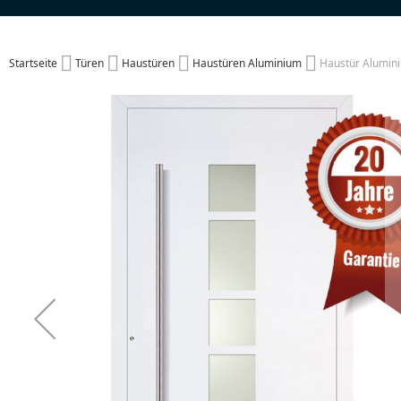
Startseite
Türen
Haustüren
Haustüren Aluminium
Haustür Alumin
Zum
Ende
der
Bildgalerie
springen