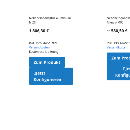
Nebeneingangstür Aluminium
Nebeneingangstü
N 20
Allegro M03
1.806,30 €
580,50 €
ab
Inkl. 19% MwSt.
,
zzgl.
Inkl. 19% MwSt.
,
Versandkosten
Versandkosten
Kostenlose Lieferung
Zum Pro
Zum Produkt
Je
Jetzt
Konfig
Konfigurieren