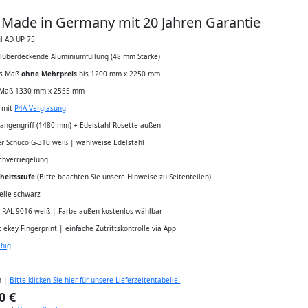
t Made in Germany mit 20 Jahren Garantie
il AD UP 75
elüberdeckende Aluminiumfüllung (48 mm Stärke)
les Maß
ohne Mehrpreis
bis 1200 mm x 2250 mm
 Maß 1330 mm x 2555 mm
z mit
P4A-Verglasung
tangengriff (1480 mm) + Edelstahl Rosette außen
r Schüco G-310 weiß | wahlweise Edelstahl
chverriegelung
heitsstufe
(Bitte beachten Sie unsere Hinweise zu Seitenteilen)
elle schwarz
 RAL 9016 weiß | Farbe außen kostenlos wählbar
t ekey Fingerprint | einfache Zutrittskontrolle via App
ähig
n |
Bitte klicken Sie hier für unsere Lieferzeitentabelle!
0 €