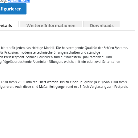
,
zzgl.
Versandkosten
nfigurieren
etails
Weitere Informationen
Downloads
bieten für jeden das richtige Modell. Die hervorragende Qualität der Schüco-Systeme,
für Präzision, modernste technische Errungenschaften und ständige
ren Preissegment. Schüco Haustüren sind auf höchstem Qualitätsniveau und
tig flügelüberdeckende Aluminiumfüllungen, welche mit ein oder zwei Seitenteilen
u 1330 mm x 2555 mm realisiert werden. Bis zu einer Baugröße (B x H) von 1200 mm x
figurieren. Auch diese sind Maßanfertigungen und mit 3-fach Verglasung zum Festpreis