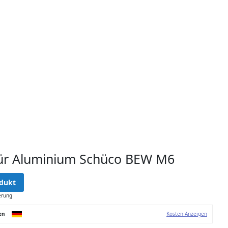
ür Aluminium Schüco BEW M6
dukt
erung
en
Kosten Anzeigen