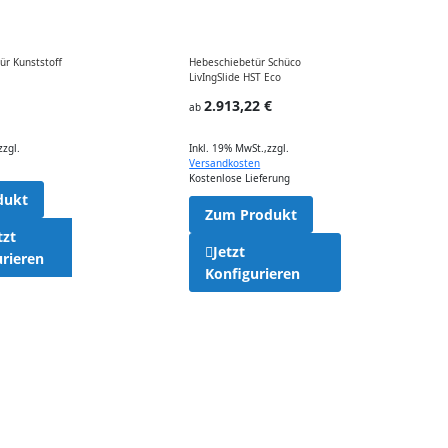
r Kunststoff
Hebeschiebetür Schüco
LivIngSlide HST Eco
2.913,22 €
ab
zzgl.
Inkl. 19% MwSt.
,
zzgl.
Versandkosten
Kostenlose Lieferung
dukt
Zum Produkt
tzt
Jetzt
urieren
Konfigurieren