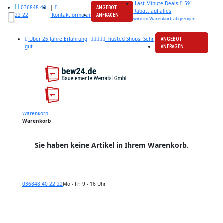
Last Minute Deals
5%
|
036848 40
ANGEBOT
Rabatt auf alles
Kontaktformular
22 22
ANFRAGEN
wird im Warenkorb abgezogen
Über 25 Jahre Erfahrung
Trusted Shops: Sehr
ANGEBOT
gut
ANFRAGEN
Warenkorb
Warenkorb
Sie haben keine Artikel in Ihrem Warenkorb.
036848 40 22 22
Mo - Fr: 9 - 16 Uhr