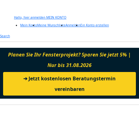
Hallo, hier anmelden
MEIN KONTO
Mein Konto
Meine Wunschliste
Anmelden
Ein Konto erstellen
Zum
Search
Inhalt
springen
Planen Sie Ihr Fensterprojekt? Sparen Sie jetzt 5% |
Nur bis 31.08.2026
➔ Jetzt kostenlosen Beratungstermin
vereinbaren