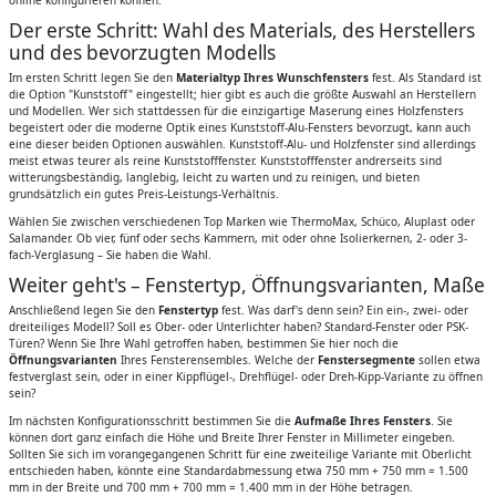
Der erste Schritt: Wahl des Materials, des Herstellers
und des bevorzugten Modells
Im ersten Schritt legen Sie den
Materialtyp Ihres Wunschfensters
fest. Als Standard ist
die Option "Kunststoff" eingestellt; hier gibt es auch die größte Auswahl an Herstellern
und Modellen. Wer sich stattdessen für die einzigartige Maserung eines Holzfensters
begeistert oder die moderne Optik eines Kunststoff-Alu-Fensters bevorzugt, kann auch
eine dieser beiden Optionen auswählen. Kunststoff-Alu- und Holzfenster sind allerdings
meist etwas teurer als reine Kunststofffenster. Kunststofffenster andrerseits sind
witterungsbeständig, langlebig, leicht zu warten und zu reinigen, und bieten
grundsätzlich ein gutes Preis-Leistungs-Verhältnis.
Wählen Sie zwischen verschiedenen Top Marken wie ThermoMax, Schüco, Aluplast oder
Salamander. Ob vier, fünf oder sechs Kammern, mit oder ohne Isolierkernen, 2- oder 3-
fach-Verglasung – Sie haben die Wahl.
Weiter geht's – Fenstertyp, Öffnungsvarianten, Maße
Anschließend legen Sie den
Fenstertyp
fest. Was darf's denn sein? Ein ein-, zwei- oder
dreiteiliges Modell? Soll es Ober- oder Unterlichter haben? Standard-Fenster oder PSK-
Türen? Wenn Sie Ihre Wahl getroffen haben, bestimmen Sie hier noch die
Öffnungsvarianten
Ihres Fensterensembles. Welche der
Fenstersegmente
sollen etwa
festverglast sein, oder in einer Kippflügel-, Drehflügel- oder Dreh-Kipp-Variante zu öffnen
sein?
Im nächsten Konfigurationsschritt bestimmen Sie die
Aufmaße Ihres Fensters
. Sie
können dort ganz einfach die Höhe und Breite Ihrer Fenster in Millimeter eingeben.
Sollten Sie sich im vorangegangenen Schritt für eine zweiteilige Variante mit Oberlicht
entschieden haben, könnte eine Standardabmessung etwa 750 mm + 750 mm = 1.500
mm in der Breite und 700 mm + 700 mm = 1.400 mm in der Höhe betragen.