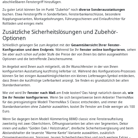
abschließbaren Fenstergriff hinzufügen.
Zu guter Letzt können Sie im Punkt "Zubehör" noch
diverse Sonderausstattungen
buchen. Etwa Fenstergriffe in Sonderfarben, Fensterbankanschlüsse, besondere
Kopplungsvarianten, Montagebohrungen, Führungsschienen und Einlauftrichter für
Rollläden und einiges mehr.
Zusätzliche Sicherheitslösungen und Zubehör-
Optionen
Schließlich gelangen Sie zum Angebot mit der
Gesamtübersicht Ihrer Fenster-
Konfiguration und dem Endpreis
. Während Sie Ihr
Fenster online konfigurieren
, sehen
Sie aber auch schon auf jeder Stufe die Preise der von Ihnen bis dahin ausgewählten
Optionen und die betreffende Zwischensumme.
Im Angebot wird Ihnen auch mitgeteilt, ob Ihr Wunschfenster in der von Ihnen
konfigurierten Ausstattung kurzfristig lieferbar ist. Während des Konfigurations-Prozesses
können Sie bei einigen Auswahlmöglichkeiten ein kleines Lieferwagen-Symbol entdecken,
dass Ihnen die kurzfristige Lieferbarkeit anzeigt. Sie finden es grundsätzlich bei allen
Standardvarianten.
Wie viel wird Ihr
Fenster nach Maß
am Ende kosten? Das hängt natürlich davon ab,
wie
Sie ihr Fenster konfigurieren
. Wenn Sie sich beispielsweise beim Anbieter ThermoMax
für das preisgünstigste Modell ThermoMax 5 Classic entscheiden, und immer die
Standardvarianten ohne Zubehör auswählen, kostet Ihr Fenster am Ende weniger als 100
Euro.
Wenn Sie dagegen beim Modell Kömmerling 88MD classic eine Fensteraufteilung
zweiteilig mit zwei Oberlichtern, Öffnungsvarianten bei allen vier Segmenten, Dekor
innen und außen "Golden Oak / Holzstruktur", dreifache Sicherheitsverglasung und beim
Abstandshalter die teuerste "Warme Kante"-Variante auswählen, zusätzlich
Ornamentverglasung, Sprossen, teuren Sicherheitsbeschlag und noch weitere Extras –