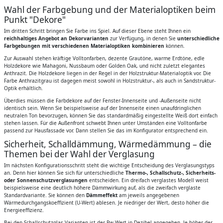
Wahl der Farbgebung und der Materialoptiken beim
Punkt "Dekore"
Im dritten Schritt bringen Sie Farbe ins Spiel. Auf dieser Ebene steht Ihnen ein
reichhaltiges Angebot an Dekorvarianten
zur Verfügung, in denen Sie
unterschiedliche
Farbgebungen mit verschiedenen Materialoptiken kombinieren
können.
Zur Auswahl stehen kräftige Volltonfarben, dezente Grautöne, warme Erdtöne, edle
Holzdekore wie Mahagoni, Nussbaum oder Golden Oak, und nicht zuletzt elegantes
Anthrazit. Die Holzdekore liegen in der Regel in der Holzstruktur-Materialoptik vor. Die
Farbe Anthrazitgrau ist dagegen meist sowohl in Holzstruktur-, als auch in Sandstruktur-
Optik erhältlich.
Überdies müssen die Farbdekore auf der Fenster-Innenseite und -Außenseite nicht
identisch sein. Wenn Sie beispielsweise auf der Innenseite einen unaufdringlichen
neutralen Ton bevorzugen, können Sie das standardmäßig eingestellte Weiß dort einfach
stehen lassen. Für die Außenfront schwebt Ihnen unter Umständen eine Volltonfarbe
passend zur Hausfassade vor. Dann stellen Sie das im Konfigurator entsprechend ein.
Sicherheit, Schalldämmung, Wärmedämmung – die
Themen bei der Wahl der Verglasung
Im nächsten Konfigurationsschritt steht die wichtige Entscheidung des Verglasungstyps
an. Denn hier können Sie sich für unterschiedliche
Thermo-, Schallschutz-, Sicherheits-
oder Sonnenschutzverglasungen
entscheiden. Ein dreifach verglastes Modell weist
beispielsweise eine deutlich höhere Dämmwirkung auf, als die zweifach verglaste
Standardvariante. Sie können den
Dämmeffekt
am jeweils angegebenen
Wärmedurchgangskoeffizient (U-Wert) ablesen. Je niedriger der Wert, desto höher die
Energieeffizienz.
Bei den Schallschutzglas-Varianten ist der Rw-Wert in Dezibel angegeben. Je höher der