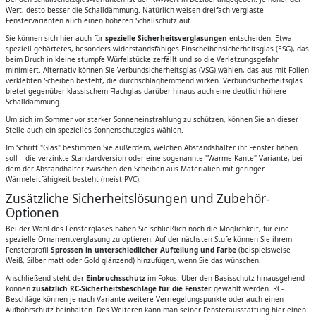
Wert, desto besser die Schalldämmung. Natürlich weisen dreifach verglaste
Fenstervarianten auch einen höheren Schallschutz auf.
Sie können sich hier auch für
spezielle Sicherheitsverglasungen
entscheiden. Etwa
speziell gehärtetes, besonders widerstandsfähiges Einscheibensicherheitsglas (ESG), das
beim Bruch in kleine stumpfe Würfelstücke zerfällt und so die Verletzungsgefahr
minimiert. Alternativ können Sie Verbundsicherheitsglas (VSG) wählen, das aus mit Folien
verklebten Scheiben besteht, die durchschlaghemmend wirken. Verbundsicherheitsglas
bietet gegenüber klassischem Flachglas darüber hinaus auch eine deutlich höhere
Schalldämmung.
Um sich im Sommer vor starker Sonneneinstrahlung zu schützen, können Sie an dieser
Stelle auch ein spezielles Sonnenschutzglas wählen.
Im Schritt "Glas" bestimmen Sie außerdem, welchen Abstandshalter ihr Fenster haben
soll – die verzinkte Standardversion oder eine sogenannte "Warme Kante"-Variante, bei
dem der Abstandhalter zwischen den Scheiben aus Materialien mit geringer
Wärmeleitfähigkeit besteht (meist PVC).
Zusätzliche Sicherheitslösungen und Zubehör-
Optionen
Bei der Wahl des Fensterglases haben Sie schließlich noch die Möglichkeit, für eine
spezielle Ornamentverglasung zu optieren. Auf der nächsten Stufe können Sie ihrem
Fensterprofil
Sprossen in unterschiedlicher Aufteilung und Farbe
(beispielsweise
Weiß, Silber matt oder Gold glänzend) hinzufügen, wenn Sie das wünschen.
Anschließend steht der
Einbruchsschutz
im Fokus. Über den Basisschutz hinausgehend
können
zusätzlich RC-Sicherheitsbeschläge für die Fenster
gewählt werden. RC-
Beschläge können je nach Variante weitere Verriegelungspunkte oder auch einen
Aufbohrschutz beinhalten. Des Weiteren kann man seiner Fensterausstattung hier einen