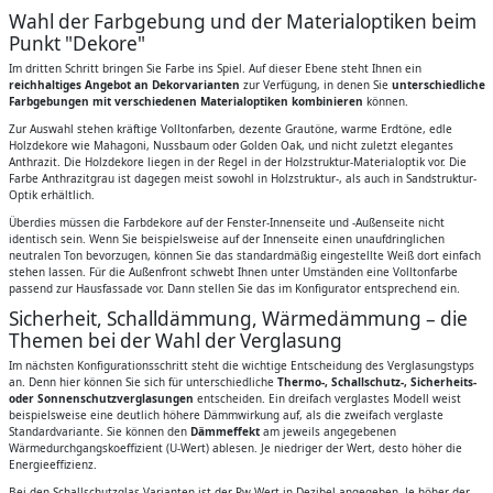
Wahl der Farbgebung und der Materialoptiken beim
Punkt "Dekore"
Im dritten Schritt bringen Sie Farbe ins Spiel. Auf dieser Ebene steht Ihnen ein
reichhaltiges Angebot an Dekorvarianten
zur Verfügung, in denen Sie
unterschiedliche
Farbgebungen mit verschiedenen Materialoptiken kombinieren
können.
Zur Auswahl stehen kräftige Volltonfarben, dezente Grautöne, warme Erdtöne, edle
Holzdekore wie Mahagoni, Nussbaum oder Golden Oak, und nicht zuletzt elegantes
Anthrazit. Die Holzdekore liegen in der Regel in der Holzstruktur-Materialoptik vor. Die
Farbe Anthrazitgrau ist dagegen meist sowohl in Holzstruktur-, als auch in Sandstruktur-
Optik erhältlich.
Überdies müssen die Farbdekore auf der Fenster-Innenseite und -Außenseite nicht
identisch sein. Wenn Sie beispielsweise auf der Innenseite einen unaufdringlichen
neutralen Ton bevorzugen, können Sie das standardmäßig eingestellte Weiß dort einfach
stehen lassen. Für die Außenfront schwebt Ihnen unter Umständen eine Volltonfarbe
passend zur Hausfassade vor. Dann stellen Sie das im Konfigurator entsprechend ein.
Sicherheit, Schalldämmung, Wärmedämmung – die
Themen bei der Wahl der Verglasung
Im nächsten Konfigurationsschritt steht die wichtige Entscheidung des Verglasungstyps
an. Denn hier können Sie sich für unterschiedliche
Thermo-, Schallschutz-, Sicherheits-
oder Sonnenschutzverglasungen
entscheiden. Ein dreifach verglastes Modell weist
beispielsweise eine deutlich höhere Dämmwirkung auf, als die zweifach verglaste
Standardvariante. Sie können den
Dämmeffekt
am jeweils angegebenen
Wärmedurchgangskoeffizient (U-Wert) ablesen. Je niedriger der Wert, desto höher die
Energieeffizienz.
Bei den Schallschutzglas-Varianten ist der Rw-Wert in Dezibel angegeben. Je höher der