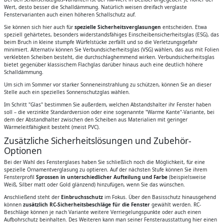
Wert, desto besser die Schalldämmung. Natürlich weisen dreifach verglaste
Fenstervarianten auch einen höheren Schallschutz auf.
Sie können sich hier auch für
spezielle Sicherheitsverglasungen
entscheiden. Etwa
speziell gehärtetes, besonders widerstandsfähiges Einscheibensicherheitsglas (ESG), das
beim Bruch in kleine stumpfe Würfelstücke zerfällt und so die Verletzungsgefahr
minimiert. Alternativ können Sie Verbundsicherheitsglas (VSG) wählen, das aus mit Folien
verklebten Scheiben besteht, die durchschlaghemmend wirken. Verbundsicherheitsglas
bietet gegenüber klassischem Flachglas darüber hinaus auch eine deutlich höhere
Schalldämmung.
Um sich im Sommer vor starker Sonneneinstrahlung zu schützen, können Sie an dieser
Stelle auch ein spezielles Sonnenschutzglas wählen.
Im Schritt "Glas" bestimmen Sie außerdem, welchen Abstandshalter ihr Fenster haben
soll – die verzinkte Standardversion oder eine sogenannte "Warme Kante"-Variante, bei
dem der Abstandhalter zwischen den Scheiben aus Materialien mit geringer
Wärmeleitfähigkeit besteht (meist PVC).
Zusätzliche Sicherheitslösungen und Zubehör-
Optionen
Bei der Wahl des Fensterglases haben Sie schließlich noch die Möglichkeit, für eine
spezielle Ornamentverglasung zu optieren. Auf der nächsten Stufe können Sie ihrem
Fensterprofil
Sprossen in unterschiedlicher Aufteilung und Farbe
(beispielsweise
Weiß, Silber matt oder Gold glänzend) hinzufügen, wenn Sie das wünschen.
Anschließend steht der
Einbruchsschutz
im Fokus. Über den Basisschutz hinausgehend
können
zusätzlich RC-Sicherheitsbeschläge für die Fenster
gewählt werden. RC-
Beschläge können je nach Variante weitere Verriegelungspunkte oder auch einen
Aufbohrschutz beinhalten. Des Weiteren kann man seiner Fensterausstattung hier einen