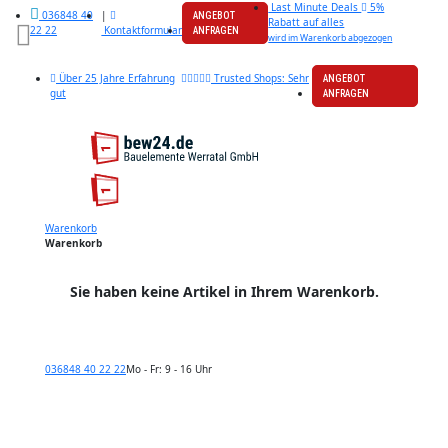
Last Minute Deals
5%
|
036848 40
ANGEBOT
Rabatt auf alles
Kontaktformular
22 22
ANFRAGEN
wird im Warenkorb abgezogen
Über 25 Jahre Erfahrung
Trusted Shops: Sehr
ANGEBOT
gut
ANFRAGEN
Warenkorb
Warenkorb
Sie haben keine Artikel in Ihrem Warenkorb.
036848 40 22 22
Mo - Fr: 9 - 16 Uhr