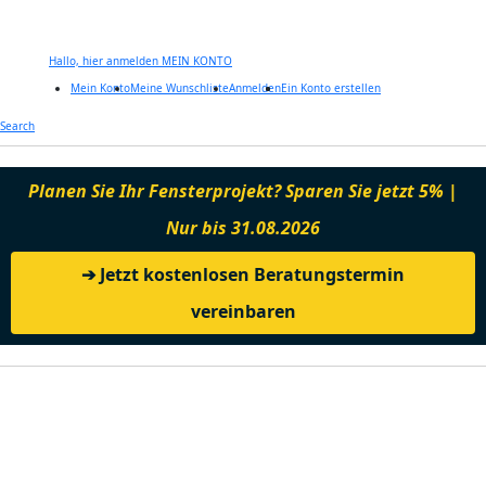
Hallo, hier anmelden
MEIN KONTO
Mein Konto
Meine Wunschliste
Anmelden
Ein Konto erstellen
Zum
Search
Inhalt
springen
Planen Sie Ihr Fensterprojekt? Sparen Sie jetzt 5% |
Nur bis 31.08.2026
➔ Jetzt kostenlosen Beratungstermin
vereinbaren