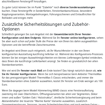
abschließbaren Fenstergriff hinzufügen.
Zu guter Letzt können Sie im Punkt "Zubehör" noch
diverse Sonderausstattungen
buchen. Etwa Fenstergriffe in Sonderfarben, Fensterbankanschlüsse, besondere
Kopplungsvarianten, Montagebohrungen, Führungsschienen und Einlauftrichter für
Rollläden und einiges mehr.
Zusätzliche Sicherheitslösungen und Zubehör-
Optionen
Schließlich gelangen Sie zum Angebot mit der
Gesamtübersicht Ihrer Fenster-
Konfiguration und dem Endpreis
. Während Sie Ihr
Fenster online konfigurieren
, sehen
Sie aber auch schon auf jeder Stufe die Preise der von Ihnen bis dahin ausgewählten
Optionen und die betreffende Zwischensumme.
Im Angebot wird Ihnen auch mitgeteilt, ob Ihr Wunschfenster in der von Ihnen
konfigurierten Ausstattung kurzfristig lieferbar ist. Während des Konfigurations-Prozesses
können Sie bei einigen Auswahlmöglichkeiten ein kleines Lieferwagen-Symbol entdecken,
dass Ihnen die kurzfristige Lieferbarkeit anzeigt. Sie finden es grundsätzlich bei allen
Standardvarianten.
Wie viel wird Ihr
Fenster nach Maß
am Ende kosten? Das hängt natürlich davon ab,
wie
Sie ihr Fenster konfigurieren
. Wenn Sie sich beispielsweise beim Anbieter ThermoMax
für das preisgünstigste Modell ThermoMax 5 Classic entscheiden, und immer die
Standardvarianten ohne Zubehör auswählen, kostet Ihr Fenster am Ende weniger als 100
Euro.
Wenn Sie dagegen beim Modell Kömmerling 88MD classic eine Fensteraufteilung
zweiteilig mit zwei Oberlichtern, Öffnungsvarianten bei allen vier Segmenten, Dekor
innen und außen "Golden Oak / Holzstruktur", dreifache Sicherheitsverglasung und beim
Abstandshalter die teuerste "Warme Kante"-Variante auswählen, zusätzlich
Ornamentverglasung, Sprossen, teuren Sicherheitsbeschlag und noch weitere Extras –