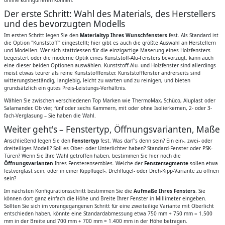
Der erste Schritt: Wahl des Materials, des Herstellers
und des bevorzugten Modells
Im ersten Schritt legen Sie den
Materialtyp Ihres Wunschfensters
fest. Als Standard ist
die Option "Kunststoff" eingestellt; hier gibt es auch die größte Auswahl an Herstellern
und Modellen. Wer sich stattdessen für die einzigartige Maserung eines Holzfensters
begeistert oder die moderne Optik eines Kunststoff-Alu-Fensters bevorzugt, kann auch
eine dieser beiden Optionen auswählen. Kunststoff-Alu- und Holzfenster sind allerdings
meist etwas teurer als reine Kunststofffenster. Kunststofffenster andrerseits sind
witterungsbeständig, langlebig, leicht zu warten und zu reinigen, und bieten
grundsätzlich ein gutes Preis-Leistungs-Verhältnis.
Wählen Sie zwischen verschiedenen Top Marken wie ThermoMax, Schüco, Aluplast oder
Salamander. Ob vier, fünf oder sechs Kammern, mit oder ohne Isolierkernen, 2- oder 3-
fach-Verglasung – Sie haben die Wahl.
Weiter geht's – Fenstertyp, Öffnungsvarianten, Maße
Anschließend legen Sie den
Fenstertyp
fest. Was darf's denn sein? Ein ein-, zwei- oder
dreiteiliges Modell? Soll es Ober- oder Unterlichter haben? Standard-Fenster oder PSK-
Türen? Wenn Sie Ihre Wahl getroffen haben, bestimmen Sie hier noch die
Öffnungsvarianten
Ihres Fensterensembles. Welche der
Fenstersegmente
sollen etwa
festverglast sein, oder in einer Kippflügel-, Drehflügel- oder Dreh-Kipp-Variante zu öffnen
sein?
Im nächsten Konfigurationsschritt bestimmen Sie die
Aufmaße Ihres Fensters
. Sie
können dort ganz einfach die Höhe und Breite Ihrer Fenster in Millimeter eingeben.
Sollten Sie sich im vorangegangenen Schritt für eine zweiteilige Variante mit Oberlicht
entschieden haben, könnte eine Standardabmessung etwa 750 mm + 750 mm = 1.500
mm in der Breite und 700 mm + 700 mm = 1.400 mm in der Höhe betragen.