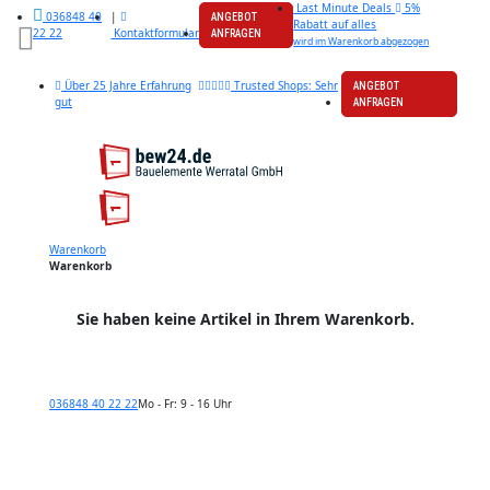
Last Minute Deals
5%
|
036848 40
ANGEBOT
Rabatt auf alles
Kontaktformular
22 22
ANFRAGEN
wird im Warenkorb abgezogen
Über 25 Jahre Erfahrung
Trusted Shops: Sehr
ANGEBOT
gut
ANFRAGEN
Warenkorb
Warenkorb
Sie haben keine Artikel in Ihrem Warenkorb.
036848 40 22 22
Mo - Fr: 9 - 16 Uhr