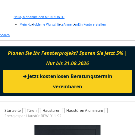
Hallo, hier anmelden
MEIN KONTO
Mein Konto
Meine Wunschliste
Anmelden
Ein Konto erstellen
Zum
Search
Inhalt
springen
Planen Sie Ihr Fensterprojekt? Sparen Sie jetzt 5% |
Nur bis 31.08.2026
➔ Jetzt kostenlosen Beratungstermin
vereinbaren
Startseite
Türen
Haustüren
Haustüren Aluminium
Energiespar-Haustür BEW-911-92
Zum
Ende