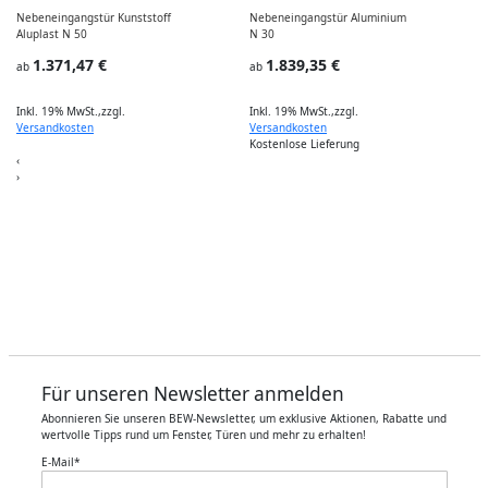
Nebeneingangstür Kunststoff
Nebeneingangstür Aluminium
P
Aluplast N 50
N 30
I
1.371,47 €
1.839,35 €
ab
ab
Inkl. 19% MwSt.
,
zzgl.
Inkl. 19% MwSt.
,
zzgl.
I
Versandkosten
Versandkosten
Kostenlose Lieferung
‹
›
Für unseren Newsletter anmelden
Abonnieren Sie unseren BEW-Newsletter, um exklusive Aktionen, Rabatte und
wertvolle Tipps rund um Fenster, Türen und mehr zu erhalten!
E-Mail
*