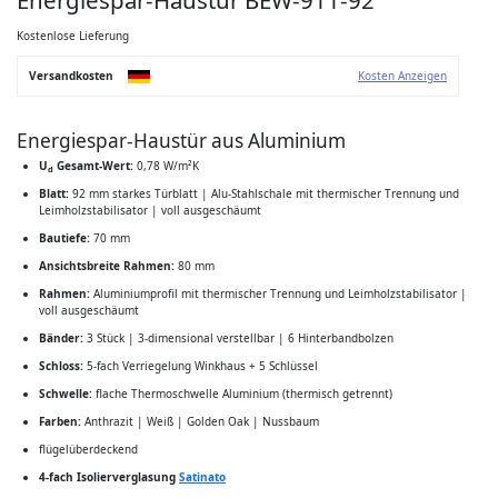
der
Bildgalerie
springen
Kostenlose Lieferung
Versandkosten
Kosten Anzeigen
Energiespar-Haustür aus Aluminium
U
Gesamt-Wert:
0,78 W/m²K
d
Blatt:
92 mm starkes Türblatt | Alu-Stahlschale mit thermischer Trennung und
Leimholzstabilisator | voll ausgeschäumt
Bautiefe:
70 mm
Ansichtsbreite Rahmen:
80 mm
Rahmen:
Aluminiumprofil mit thermischer Trennung und Leimholzstabilisator |
voll ausgeschäumt
Bänder:
3 Stück | 3-dimensional verstellbar | 6 Hinterbandbolzen
Schloss:
5-fach Verriegelung Winkhaus + 5 Schlüssel
Schwelle:
flache Thermoschwelle Aluminium (thermisch getrennt)
Farben:
Anthrazit | Weiß | Golden Oak | Nussbaum
flügelüberdeckend
4-fach Isolierverglasung
Satinato