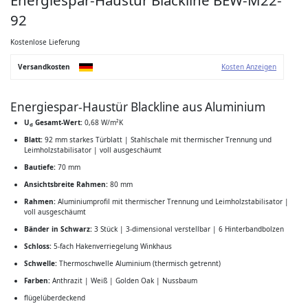
der
Bildgalerie
92
springen
Kostenlose Lieferung
Versandkosten
Kosten Anzeigen
Energiespar-Haustür Blackline aus Aluminium
U
Gesamt-Wert:
0,68 W/m²K
d
Blatt:
92 mm starkes Türblatt | Stahlschale mit thermischer Trennung und
Leimholzstabilisator | voll ausgeschäumt
Bautiefe:
70 mm
Ansichtsbreite Rahmen:
80 mm
Rahmen:
Aluminiumprofil mit thermischer Trennung und Leimholzstabilisator |
voll ausgeschäumt
Bänder in Schwarz:
3 Stück | 3-dimensional verstellbar | 6 Hinterbandbolzen
Schloss:
5-fach Hakenverriegelung Winkhaus
Schwelle:
Thermoschwelle Aluminium (thermisch getrennt)
Farben:
Anthrazit | Weiß | Golden Oak | Nussbaum
flügelüberdeckend