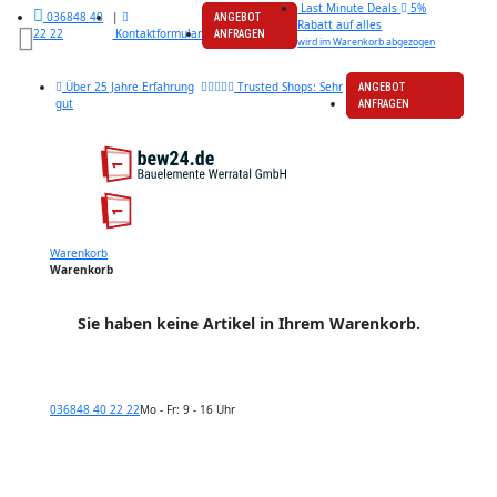
Last Minute Deals
5%
|
036848 40
ANGEBOT
Rabatt auf alles
Kontaktformular
22 22
ANFRAGEN
wird im Warenkorb abgezogen
Über 25 Jahre Erfahrung
Trusted Shops: Sehr
ANGEBOT
gut
ANFRAGEN
Warenkorb
Warenkorb
Sie haben keine Artikel in Ihrem Warenkorb.
036848 40 22 22
Mo - Fr: 9 - 16 Uhr