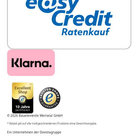
© 2026 Bauelemente Werratal GmbH
* Rabatt gilt auf alle maßgeschneiderten Produkte ohne Gewichtsangabe.
Ein Unternehmen der Dovistagruppe