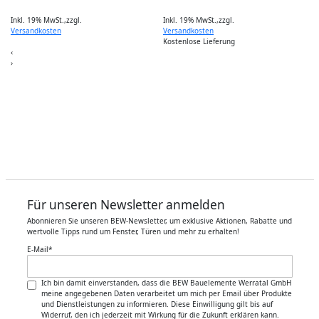
Inkl. 19% MwSt.
,
zzgl.
Inkl. 19% MwSt.
,
zzgl.
I
Versandkosten
Versandkosten
Kostenlose Lieferung
‹
›
Für unseren Newsletter anmelden
Abonnieren Sie unseren BEW-Newsletter, um exklusive Aktionen, Rabatte und
wertvolle Tipps rund um Fenster, Türen und mehr zu erhalten!
E-Mail
*
Ich bin damit einverstanden, dass die BEW Bauelemente Werratal GmbH
meine angegebenen Daten verarbeitet um mich per Email über Produkte
und Dienstleistungen zu informieren. Diese Einwilligung gilt bis auf
Widerruf, den ich jederzeit mit Wirkung für die Zukunft erklären kann.