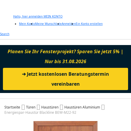
Hallo, hier anmelden
MEIN KONTO
Mein Konto
Meine Wunschliste
Anmelden
Ein Konto erstellen
Zum
Search
Inhalt
springen
Planen Sie Ihr Fensterprojekt? Sparen Sie jetzt 5% |
Nur bis 31.08.2026
➔ Jetzt kostenlosen Beratungstermin
vereinbaren
Startseite
Türen
Haustüren
Haustüren Aluminium
Energiespar-Haustür Blackline BEW-M22-92
Zum
Ende