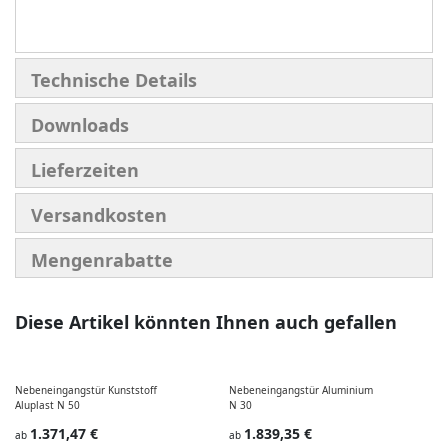
Technische Details
Downloads
Lieferzeiten
Versandkosten
Mengenrabatte
Diese Artikel könnten Ihnen auch gefallen
Nebeneingangstür Kunststoff
Nebeneingangstür Aluminium
P
Aluplast N 50
N 30
I
1.371,47 €
1.839,35 €
ab
ab