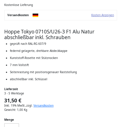
der
Bildgalerie
Kostenlose Lieferung
springen
Versandkosten
Kosten Anzeigen
Hoppe Tokyo 0710S/U26-3 F1 Alu Natur
abschließbar inkl. Schrauben
geprüft nach RAL-RG 607/9
federnd gelagerte, drehbare Abdeckkappe
Kunststoff-Rosette mit Stütznocken
7 mm Vollstift
Seitenrastung mit positionsgenauer Raststellung
abschließbar inkl. Schlüssel
Lieferzeit
3 - 5 Werktage
31,50 €
Inkl. 19% MwSt.
,
zzgl.
Versandkosten
Gewicht:
1,00 Kg
Menge