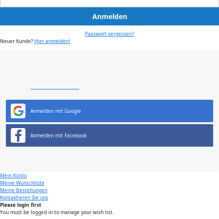
Anmelden
Passwort vergessen?
Neuer Kunde?
Hier anmelden!
Anmelden mit E-Mail
Anmelden mit Google
Anmelden mit Facebook
Mein Konto
Meine Wunschliste
Meine Bestellungen
Kontaktieren Sie uns
Please login first
You must be logged in to manage your wish list.