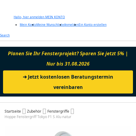
Hallo, hier anmelden
MEIN KONTO
Mein Konto
Meine Wunschliste
Anmelden
Ein Konto erstellen
Zum
Search
Inhalt
springen
Planen Sie Ihr Fensterprojekt? Sparen Sie jetzt 5% |
Nur bis 31.08.2026
➔ Jetzt kostenlosen Beratungstermin
vereinbaren
Startseite
Zubehör
Fenstergriffe
Hoppe Fenstergriff Tokyo F1 S Alu natur
Zum
Ende