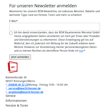
Für unseren Newsletter anmelden
Abonnieren Sie unseren BEW-Newsletter, um exklusive Aktionen, Rabatte und
wertvolle Tipps rund um Fenster, Türen und mehr zu erhalten!
E-Mail
*
Ich bin damit einverstanden, dass die BEW Bauelemente Werratal GmbH
meine angegebenen Daten verarbeitet um mich per Email über Produkte
und Dienstleistungen zu informieren. Diese Einwilligung gilt bis auf
Widerruf, den ich jederzeit mit Wirkung für die Zukunft erklären kann.
Weitere Hinweise zur Verarbeitung meiner personenbezogenen Daten
und zu meinen Rechten als betroffene Person finde ich
hier
.
*
Bahnhofstraße 38
98597 Breitungen/Werra
036848 40 22 22
Montag - Freitag: 9:00 - 16:00 Uhr
service@bew24-fenster.de
angebote@bew24-fenster.de
Service
Informationen
Fenster & Türen