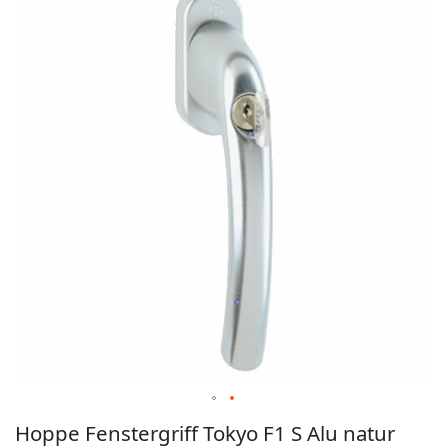
der
Bildgalerie
springen
Zum
Hoppe Fenstergriff Tokyo F1 S Alu natur
Anfang