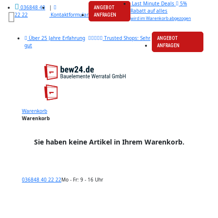
Last Minute Deals
5%
|
036848 40
ANGEBOT
Rabatt auf alles
Kontaktformular
22 22
ANFRAGEN
wird im Warenkorb abgezogen
Über 25 Jahre Erfahrung
Trusted Shops: Sehr
ANGEBOT
gut
ANFRAGEN
Warenkorb
Warenkorb
Sie haben keine Artikel in Ihrem Warenkorb.
036848 40 22 22
Mo - Fr: 9 - 16 Uhr