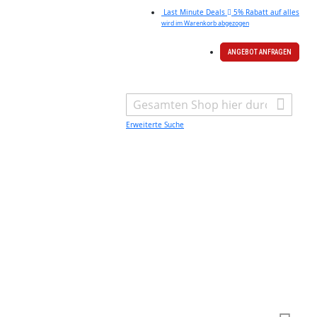
Last Minute Deals
5% Rabatt auf alles
wird im Warenkorb abgezogen
ANGEBOT ANFRAGEN
Search
Erweiterte Suche
Warenk