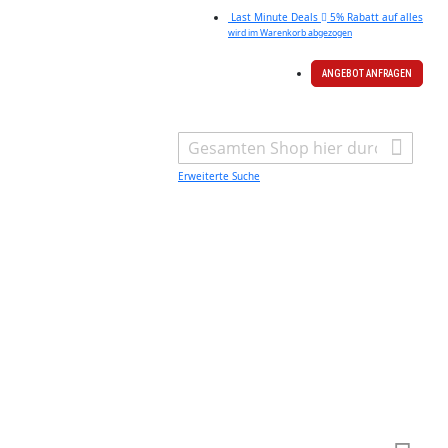
Last Minute Deals
5% Rabatt auf alles
wird im Warenkorb abgezogen
ANGEBOT ANFRAGEN
Search
Erweiterte Suche
Warenk