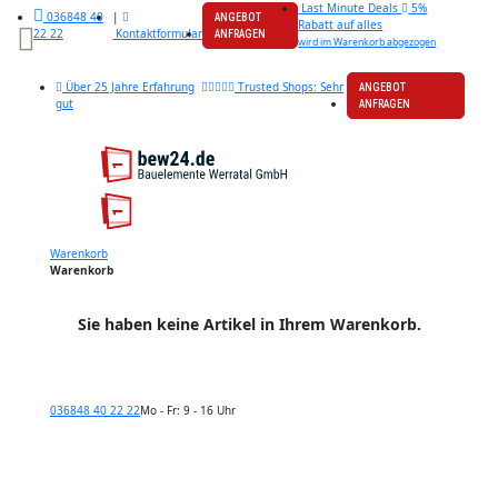
Last Minute Deals
5%
|
036848 40
ANGEBOT
Rabatt auf alles
Kontaktformular
22 22
ANFRAGEN
wird im Warenkorb abgezogen
Über 25 Jahre Erfahrung
Trusted Shops: Sehr
ANGEBOT
gut
ANFRAGEN
Warenkorb
Warenkorb
Sie haben keine Artikel in Ihrem Warenkorb.
036848 40 22 22
Mo - Fr: 9 - 16 Uhr