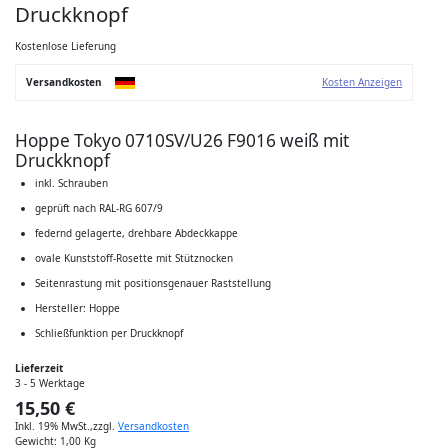
der
Druckknopf
Bildgalerie
springen
Kostenlose Lieferung
Versandkosten
Kosten Anzeigen
Hoppe Tokyo 0710SV/U26 F9016 weiß mit
Druckknopf
inkl. Schrauben
geprüft nach RAL-RG 607/9
federnd gelagerte, drehbare Abdeckkappe
ovale Kunststoff-Rosette mit Stütznocken
Seitenrastung mit positionsgenauer Raststellung
Hersteller: Hoppe
Schließfunktion per Druckknopf
Lieferzeit
3 - 5 Werktage
15,50 €
Inkl. 19% MwSt.
,
zzgl.
Versandkosten
Gewicht:
1,00 Kg