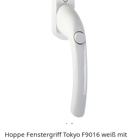
der
Bildgalerie
springen
Zum
Hoppe Fenstergriff Tokyo F9016 weiß mit
Anfang