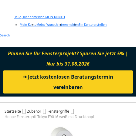
Hallo, hier anmelden
MEIN KONTO
Mein Konto
Meine Wunschliste
Anmelden
Ein Konto erstellen
Zum
Search
Inhalt
springen
Planen Sie Ihr Fensterprojekt? Sparen Sie jetzt 5% |
Nur bis 31.08.2026
➔ Jetzt kostenlosen Beratungstermin
vereinbaren
Startseite
Zubehör
Fenstergriffe
Hoppe Fenstergriff Tokyo F9016 weiß mit Druckknopf
Zum
Ende