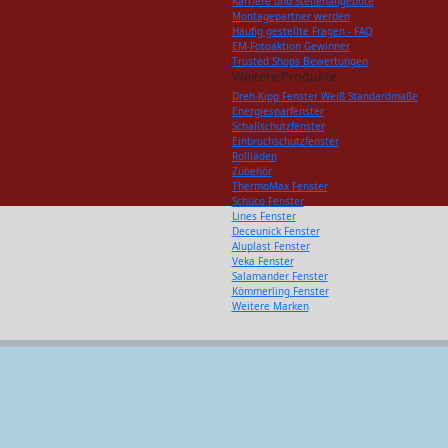
Karriere und Stellenangebote
Montagepartner werden
Häufig gestellte Fragen - FAQ
EM-Fotoaktion Gewinner
Trusted Shops Bewertungen
Weitere Produkte
Dreh-Kipp Fenster Weiß Standardmaße
Energiesparfenster
Schallschutzfenster
Einbruchschutzfenster
Rollläden
Zubehör
ThermoMax Fenster
Schüco Fenster
Lines Fenster
Deceunick Fenster
Aluplast Fenster
Veka Fenster
Salamander Fenster
Kömmerling Fenster
Weitere Marken