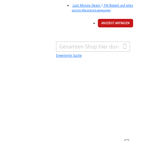
Last Minute Deals
5% Rabatt auf alles
wird im Warenkorb abgezogen
ANGEBOT ANFRAGEN
Search
Erweiterte Suche
Warenk