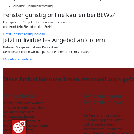
erhöhte Einbruchhemmung
Fenster günstig online kaufen bei BEW24
Konfigurieren Sie jetzt Ihr individuelles Fenster
und ermitteln Sie sofort den Preis!
Jetzt Fenster konfigurieren
Jetzt individuelles Angebot anfordern
Nehmen Sie gerne mit uns Kontakt auf.
Gemeinsam finden wir das passende Fenster für Ihr Zuhause!
Angebot anfordern
Diese Artikel könnten Ihnen eventuell auch gefa
Einbruchschutz
Fensterrahmen |
Fensterblendrah
In den eigenen vier Wänden
men
ein sicheres Gefühl zu haben
und dieses auch beim
Ein Fensterrahmen ist die
Verlassen des Hauses
Grundlage für jedes Fenster
mitnehmen zu können, ist
und ist mittlerweile ein
heutzutage kein unbezahlbares
hochmodernes Produkt mit
Gut mehr. Das Thema
vielen Details, die beim Kauf zu