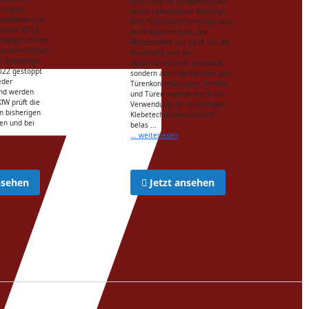
und Türen ist maßgeblich an
rung im
deren Lebensdauer beteiligt.
desförderung
Eine Schlüsseltechnologie dazu
ebäude (BEG)
heißt Klebetechnik. Die
erungen für die
Klebetechnik hat nicht nur die
ahmen bleiben
Raumfahrt und die
e Altanträge,
Automobiltechnik verändert,
022 gestoppt
sondern auch die Fenster- und
eder
Türenkonstruktionen. Fenster
nd werden
und Türen werden durch die
KfW prüft die
Verwendung der innovativen
n bisherigen
Klebetechnik mechanisch
en und bei
belas ...
... weiterlesen
nsehen
Jetzt ansehen