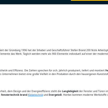
it der Gründung 1996 hat der Inhaber und Geschäftsführer Stefan Brand 200 feste Arbeitsplä
Elemente das Werk. Täglich werden mehr als 900 Elemente individuell auf einer der modernsten
hetik und Effizienz. Die Zahlen sprechen für sich. Jährlich produziert, liefert und montiert
Fe
 Das Unternehmen bietet eine große Vielfalt in den Produkten durch den hauseigenen Kunstst
rheit, dem Design und der Energieeffizienz steht die
Langlebigkeit
der Fenster und Türen im
i
Fenstertechnik brand
Klebetechnik
und
Energeto®
. Hierbei kommen moderne Werkstoffe u