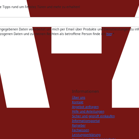
e Tipps rund um Fenster, Türen und mehr zu erhalten!
gebenen Daten verarbeitet um mich per Email über Produkte und Dienstleistungen zu informie
ezogenen Daten und zu meinen Rechten als betroffene Person finde ich
hier
.
*
Informationen
Über uns
Kontakt
Angebot anfragen
Hilfe und Anleitungen
Sicher und geprüft einkaufen
Informationsportal
Ratgeber
Fachwissen
Leistungserklärung