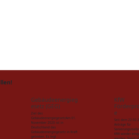
llen!
Gebäudeenergieg
KfW
esetz (GEG)
Förderp
e
Ziel des
GebäudeenergiegesetzAm 01.
Seit dem 22.02.
November 2020 ist in
Anträge für
Deutschland das
Sanierungsmaß
Gebäudeenergiegesetz in Kraft
KfW wieder eing
getreten. Es legt
werden. Somit st