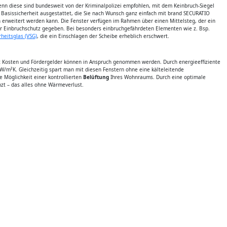
enn diese sind bundesweit von der Kriminalpolizei empfohlen, mit dem Keinbruch-Siegel
n Basissicherheit ausgestattet, die Sie nach Wunsch ganz einfach mit brand SECURATIO
h erweitert werden kann. Die Fenster verfügen im Rahmen über einen Mittelsteg, der ein
guter Einbruchschutz gegeben. Bei besonders einbruchgefährdeten Elementen wie z. Bsp.
heitsglas (VSG)
, die ein Einschlagen der Scheibe erheblich erschwert.
t Kosten und Fördergelder können in Anspruch genommen werden. Durch energieeffiziente
 W/m²K. Gleichzeitig spart man mit diesen Fenstern ohne eine kälteleitende
e Möglichkeit einer kontrollierten
Belüftung
Ihres Wohnraums. Durch eine optimale
zt – das alles ohne Wärmeverlust.