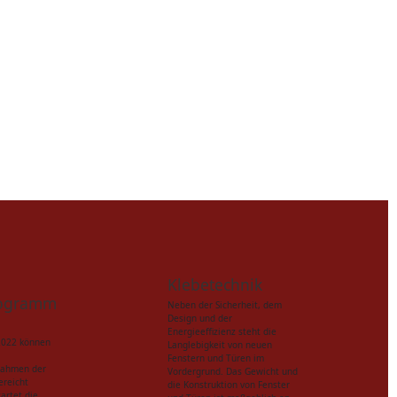
Klebetechnik
rogramm
Neben der Sicherheit, dem
Design und der
Energieeffizienz steht die
2022 können
Langlebigkeit von neuen
Fenstern und Türen im
nahmen der
Vordergrund. Das Gewicht und
ereicht
die Konstruktion von Fenster
artet die