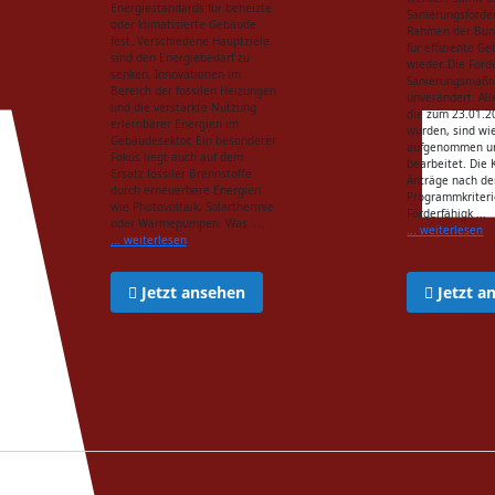
Energiestandards für beheizte
Sanierungsförde
oder klimatisierte Gebäude
Rahmen der Bun
fest. Verschiedene Hauptziele
für effiziente G
sind den Energiebedarf zu
wieder. Die Förd
senken, Innovationen im
Sanierungsmaßn
Bereich der fossilen Heizungen
unverändert. All
und die verstärkte Nutzung
die zum 23.01.2
erlernbarer Energien im
wurden, sind wi
Gebäudesektor. Ein besonderer
aufgenommen u
Fokus liegt auch auf dem
bearbeitet. Die 
Ersatz fossiler Brennstoffe
Anträge nach de
durch erneuerbare Energien
Programmkriteri
wie Photovoltaik, Solarthermie
Förderfähigk ...
oder Wärmepumpen. Was ...
... weiterlesen
... weiterlesen
Jetzt ansehen
Jetzt a