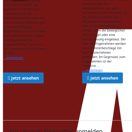
Einbruchschutz beschäftigt
beachten sind. Der
auch viele Hersteller von
Fensterrahmen, der auch
Bauteilen für Fenster und
Blendrahmen genannt wird, ist
Türen und treibt die
der Teil des Fensters, der in
Entwicklung weiter voran. Im
der Maueröffnung montiert
Bereich Kunststofffenster gibt
wird. In den Blendrahmen
es bereits vielfältige
werden dann die beweglichen
Möglichkeiten, die schon beim
Fensterflügel oder eine
Kauf bedacht werden sollten.
Festverglasung eingebaut. Der
Beschlagsysteme für
oder die Flügelrahmen werden
Kunststofffenster Durch die
durch Fensterbeschläge mit
2011 erweiterte Einbruchnorm
dem Fensterrahmen
EN 1627 ...
verbunden. Im Gegensatz zum
... weiterlesen
Flügelrahmen ist der
Fensterra ...
... weiterlesen
Jetzt ansehen
Jetzt ansehen
Für unseren Newsletter anmelden