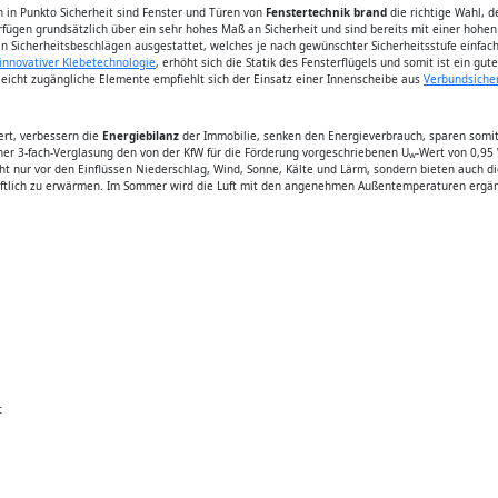
h in Punkto Sicherheit sind Fenster und Türen von
Fenstertechnik brand
die richtige Wahl, d
erfügen grundsätzlich über ein sehr hohes Maß an Sicherheit und sind bereits mit einer hohe
an Sicherheitsbeschlägen ausgestattet, welches je nach gewünschter Sicherheitsstufe einfac
innovativer Klebetechnologie
, erhöht sich die Statik des Fensterflügels und somit ist ein 
leicht zugängliche Elemente empfiehlt sich der Einsatz einer Innenscheibe aus
Verbundsicher
rt, verbessern die
Energiebilanz
der Immobilie, senken den Energieverbrauch, sparen somi
ner 3-fach-Verglasung den von der KfW für die Förderung vorgeschriebenen U
-Wert von 0,95
w
icht nur vor den Einflüssen Niederschlag, Wind, Sonne, Kälte und Lärm, sondern bieten auch di
haftlich zu erwärmen. Im Sommer wird die Luft mit den angenehmen Außentemperaturen ergän
t