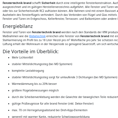
Fenstertechnik brand
schafft
Sicherheit
durch eine intelligente Fensterkonstruktion. Auc
ausgezeichnet und im gültigen Herstellerverzeichnis aufgeführt. Alle Fenster und Türen v
oder bis zur Sicherheitsstufe RC2 aufrüsten können. Alle Rahmen sind mit einem Basisset 
Aushebeln des Fensterflügels verhindert. Durch das Verbinden von Flügel und Glas mittels
Fenster und Türen im Erdgeschoss, Kellerfenster, Terrassen- und Balkontüren oder andere 
Energiebilanz
Fenster und Türen von
Fenstertechnik brand
werden nach den Standards der KfW produzie
Maßnahmen wie die
Klebetechnik
erreichen alle Fenster von
Fenstertechnik brand
mit ei
Stahlarmierung im Profil bis zu 18 Liter Heizöl pro m² Wohnfläche pro Jahr. Sie schützen n
Lüftung erhält der Wohnraum in der Heizperiode so genügend Sauerstoff, um sich wirtsc
Die Vorteile im Überblick:
Mehr Lichteinfall
stabiler Mitteldichtungssteg (bei MD Systemen)
komplette Lastabtragung
stabiler Mitteldichtungssteg sorgt für umlaufende 3 Dichtungen (bei MD Systemen)
Wärmedämmung bis zu 20% besser
größere Flügelabmessungen möglich
durch die Scheibenverklebung werden die Gewichte der beweglichen Teile reduzier
gültige Prüfzeugnisse für alle brand Fenster (inkl. Dekor-Fenster)
max. 70 cm Verriegelungsabstand bei Dreh-Kipp-Elementen
generell mit warmer Kante, reduzierte Schwitzwasserbildung