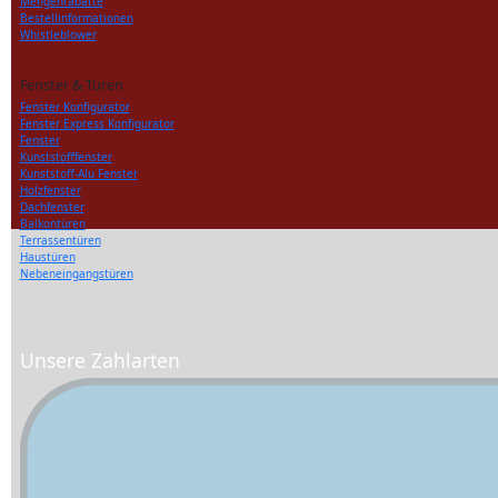
Mengenrabatte
Bestellinformationen
Whistleblower
Fenster & Türen
Fenster Konfigurator
Fenster Express Konfigurator
Fenster
Kunststofffenster
Kunststoff-Alu Fenster
Holzfenster
Dachfenster
Balkontüren
Terrassentüren
Haustüren
Nebeneingangstüren
Unsere Zahlarten