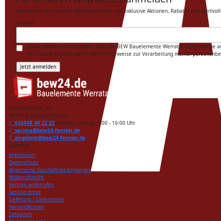
Abonnieren Sie unseren BEW-Newsletter, um exklusive Aktionen, Rabatte und wertvoll
E-Mail
*
Ich bin damit einverstanden, dass die BEW Bauelemente Werratal GmbH meine ange
die Zukunft erklären kann. Weitere Hinweise zur Verarbeitung meiner personenb
Bahnhofstraße 38
98597 Breitungen/Werra
036848 40 22 22
Montag - Freitag: 9:00 - 16:00 Uhr
service@bew24-fenster.de
angebote@bew24-fenster.de
Service
Impressum
Datenschutz
Allgemeine Geschäftsbedingungen
Widerrufsrecht
Vertrag widerrufen
Servicecenter
Lieferung / Lieferzeiten
Versandkosten
Zahlarten