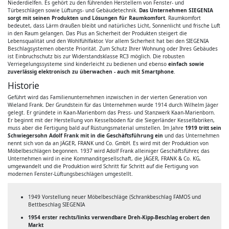
Niederdielfen. Es gehört zu den führenden Herstellern von Fenster- und
Türbeschlägen sowie Lüftungs- und Gebäudetechnik.
Das Unternehmen SIEGENIA
sorgt mit seinen Produkten und Lösungen für Raumkomfort
. Raumkomfort
bedeutet, dass Lärm draußen bleibt und natürliches Licht, Sonnenlicht und frische Luft
in den Raum gelangen. Das Plus an Sicherheit der Produkten steigert die
Lebensqualität und den Wohlfühlfaktor. Vor allem Sicherheit hat bei den SIEGENIA
Beschlagsystemen oberste Priorität. Zum Schutz Ihrer Wohnung oder Ihres Gebäudes
ist Einbruchschutz bis zur Widerstandsklasse RC3 möglich. Die robusten
Verriegelungssysteme sind kinderleicht zu bedienen und ebenso
einfach sowie
zuverlässig elektronisch zu überwachen - auch mit Smartphone
.
Historie
Geführt wird das Familienunternehmen inzwischen in der vierten Generation von
Wieland Frank. Der Grundstein für das Unternehmen wurde 1914 durch Wilhelm Jäger
gelegt. Er gründete in Kaan-Marienborn das Press- und Stanzwerk Kaan-Marienborn.
Er beginnt mit der Herstellung von Kesselböden für die Siegerländer Kesselfabriken,
muss aber die Fertigung bald auf Rüstungsmaterial umstellen. Im Jahre
1919 tritt sein
Schwiegersohn Adolf Frank mit in die Geschäftsführung ein
und das Unternehmen
nennt sich von da an JÄGER, FRANK und Co. GmbH. Es wird mit der Produktion von
Möbelbeschlägen begonnen. 1937 wird Adolf Frank alleiniger Geschäftsführer, das
Unternehmen wird in eine Kommanditgesellschaft, die JÄGER, FRANK & Co. KG,
umgewandelt und die Produktion wird Schritt für Schritt auf die Fertigung von
modernen Fenster-Lüftungsbeschlägen umgestellt.
1949 Vorstellung neuer Möbelbeschläge (Schrankbeschlag FAMOS und
Bettbeschlag SIEGENIA
1954 erster rechts/links verwendbare Dreh-Kipp-Beschlag erobert den
Markt