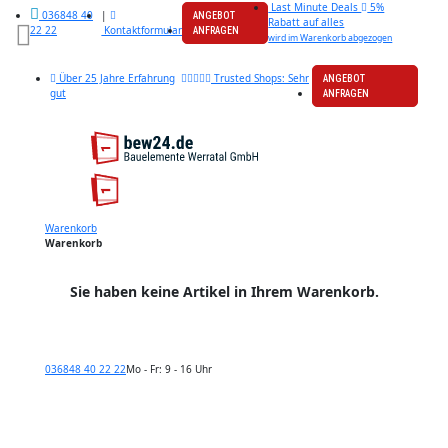
Last Minute Deals
5%
|
036848 40
ANGEBOT
Rabatt auf alles
Kontaktformular
22 22
ANFRAGEN
wird im Warenkorb abgezogen
Über 25 Jahre Erfahrung
Trusted Shops: Sehr
ANGEBOT
gut
ANFRAGEN
Warenkorb
Warenkorb
Sie haben keine Artikel in Ihrem Warenkorb.
036848 40 22 22
Mo - Fr: 9 - 16 Uhr