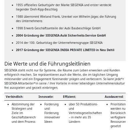
1955 offizielles Geburtsjahr der Marke SIEGENIA und erster verdeckt
liegender Dreh-Kipp-Beschlag
1988 übernimmt Wieland Frank, Urenkel von Wilhelm Jäger, die Führung
des Unternehmens
1998 Erwerb Geschäftsanteile der Aubi Baubeschläge GmbH
2004 Gründung der SIEGENIA-Aubi Sicherheits-Service GmbH
2014 der 100. Geburtstag der Unternehmensgruppe SIEGENIA
2017 Gründung der SIEGENIA INDIA PRIVATE LIMITED in Neu Dehli
Die Werte und die Führungsleitlinien
SIEGENIA steht nicht nur für Systeme, die Räume zum Leben erwecken und Kunden
erfolgreich machen. Sie repräsentieren auch die Werte, die im täglichen Umgang
miteinander und ein Engagement füreinander prägen und verbessern. So kann jede*r
SIEGENIA-Mitarbeiter*in seine / ihre Vorteile in einer lebendigen Unternehmenskultur
frei ausspielen und gezielt einbringen.
Verbindlich:
Innovativ:
Effizient:
Ausdauernd:
Abstimmung der
Forderung
über 50 Produktions-
Prioritäten
Strategien und
und
und
werden nur u
Ziele im
Förderung
Vertriebsgesellschaften
Berücksichti
Geschäftsbereich
innovativer
– in mehr als 35
verfügbarer
und dem Prozess
Ideen
Ländern
Ressourcen
gesetzt