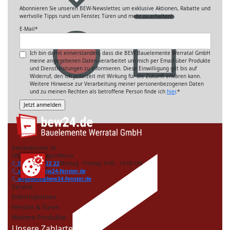
Abonnieren Sie unseren BEW-Newsletter, um exklusive Aktionen, Rabatte und
wertvolle Tipps rund um Fenster, Türen und mehr zu erhalten!
E-Mail
*
Ich bin damit einverstanden, dass die BEW Bauelemente Werratal GmbH
meine angegebenen Daten verarbeitet um mich per Email über Produkte
und Dienstleistungen zu informieren. Diese Einwilligung gilt bis auf
Widerruf, den ich jederzeit mit Wirkung für die Zukunft erklären kann.
Weitere Hinweise zur Verarbeitung meiner personenbezogenen Daten
und zu meinen Rechten als betroffene Person finde ich
hier
.
*
Bahnhofstraße 38
98597 Breitungen/Werra
036848 40 22 22
Montag - Freitag: 9:00 - 16:00 Uhr
service@bew24-fenster.de
angebote@bew24-fenster.de
Service
Informationen
Fenster & Türen
Weitere Produkte
Unsere Zahlarten