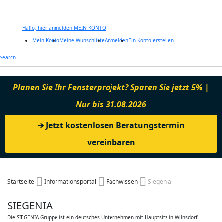
Hallo, hier anmelden
MEIN KONTO
Mein Konto
Meine Wunschliste
Anmelden
Ein Konto erstellen
Zum
Search
Inhalt
springen
Planen Sie Ihr Fensterprojekt? Sparen Sie jetzt 5% |
Nur bis 31.08.2026
➔ Jetzt kostenlosen Beratungstermin
vereinbaren
Startseite
Informationsportal
Fachwissen
Siegenia
SIEGENIA
Die SIEGENIA Gruppe ist ein deutsches Unternehmen mit Hauptsitz in Wilnsdorf-