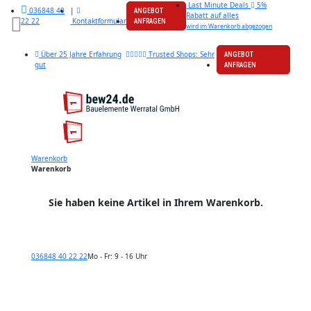
Last Minute Deals
5%
|
036848 40
ANGEBOT
Rabatt auf alles
Kontaktformular
22 22
ANFRAGEN
wird im Warenkorb abgezogen
Über 25 Jahre Erfahrung
Trusted Shops: Sehr
ANGEBOT
gut
ANFRAGEN
Warenkorb
Warenkorb
Sie haben keine Artikel in Ihrem Warenkorb.
036848 40 22 22
Mo - Fr: 9 - 16 Uhr