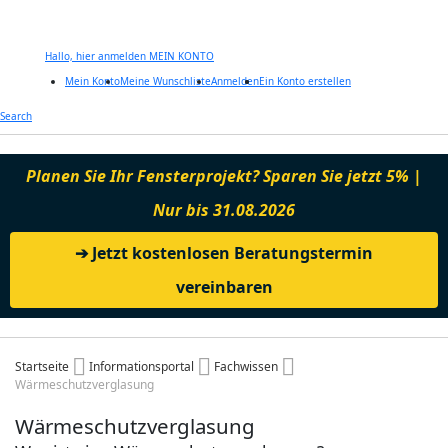
Hallo, hier anmelden
MEIN KONTO
Mein Konto
Meine Wunschliste
Anmelden
Ein Konto erstellen
Zum
Search
Inhalt
springen
Planen Sie Ihr Fensterprojekt? Sparen Sie jetzt 5% |
Nur bis 31.08.2026
➔ Jetzt kostenlosen Beratungstermin
vereinbaren
Startseite
Informationsportal
Fachwissen
Wärmeschutzverglasung
Wärmeschutzverglasung