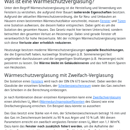
Was ist eine Wärmeschutzverglasung?
Unter dem Begriff Wärmeschutzverglasung ist die Herstellung und Verwendung von
Fenstern zu verstehen, die aufgrund ihrer Bauart
isolierende Eigenschaften
besitzen.
Aufgrund der aktuellen Wärmeschutzverordnung, die für Neu- und Umbauten an
Häusern einen bestimmten Wärmeschutzfaktor vorschreibt, müssen
Fenster
und
Türen
eine Isolation aufweisen, die diesem Faktor entsprechen. Dabei geht es um die
Isolation des gesamten Hauses. Das Gesetz macht hier keinen Unterschied, sondern
betrachtet den gesamten Verlust an Heizenergie. Dabei sind gerade Fenster oft
verantwortlich für hohe Heizverluste. Mit der richtigen Wärmeschutzverglasung lassen
sich diese
Verluste aber erheblich reduzieren
.
Heutzutage besitzen moderne Wärmeschutzverglasungen
spezielle Beschichtungen
,
die die Eigenschaft haben, kurzwellige Strahlungen (z.B. Sonnenenergie) fast
ungehindert durchzulassen und die langwelligen Strahlungen (z.B. Heizenergie) nicht
passieren zu lassen. Die
Wärme bleibt im Gebäudeinneren
und das hilft beim Sparen
von Heizkosten.
Wärmeschutzverglasung mit Zweifach-Verglasung
Die Isolation eines
Fensters
wird nach der DIN EN 673 berechnet. Dabei werden die
Glasdicke der einzelnen Scheiben, der
Scheibenzwischenraum
sowie das Gas zwischen
den Scheiben in die Berechnung einbezogen.
Je nach Kombination dieser einzelnen Komponenten kann eine
Zweifachverglasung
einen ähnlichen U
-Wert (
Wärmedurchgangskoeffizienten
des Glases) wie eine
g
Dreifachverglasung erreichen. Ein Beispiel dazu könnte so aussehen:
Das Glas besitzt eine Stärke von 4 mm, der Scheibenzwischenraum beträgt 16 mm und
das Gas im Zwischenraum besteht zu 90 % aus Argon und 10 % Luft. Mit diesen
Parametern erreicht ein zweifach verglastes Fenster einen U
-Wert von 1,1 W/m²K.
g
Dazu kann das
Fenster noch zusätzlich foliert werden
, um die Aufnahme der