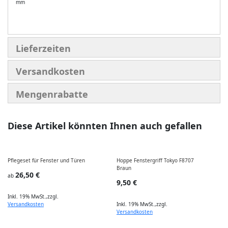
mm
Lieferzeiten
Versandkosten
Mengenrabatte
Diese Artikel könnten Ihnen auch gefallen
Pflegeset für Fenster und Türen
Hoppe Fenstergriff Tokyo F8707
Braun
26,50 €
ab
9,50 €
Inkl. 19% MwSt.
,
zzgl.
Versandkosten
Inkl. 19% MwSt.
,
zzgl.
Versandkosten
I