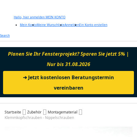
Hallo, hier anmelden
MEIN KONTO
Mein Konto
Meine Wunschliste
Anmelden
Ein Konto erstellen
Zum
Search
Inhalt
springen
Planen Sie Ihr Fensterprojekt? Sparen Sie jetzt 5% |
Nur bis 31.08.2026
➔ Jetzt kostenlosen Beratungstermin
vereinbaren
Startseite
Zubehör
Montagematerial
Klemmkopfschrauben - Nippelschrauben
Zum
Ende