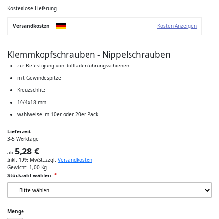
der
Bildgalerie
Kostenlose Lieferung
springen
Versandkosten
Kosten Anzeigen
Klemmkopfschrauben - Nippelschrauben
zur Befestigung von Rollladenführungsschienen
mit Gewindespitze
Kreuzschlitz
10/4x18 mm
wahlweise im 10er oder 20er Pack
Lieferzeit
3-5 Werktage
5,28 €
ab
Inkl. 19% MwSt.
,
zzgl.
Versandkosten
Gewicht:
1,00 Kg
Stückzahl wählen
Menge