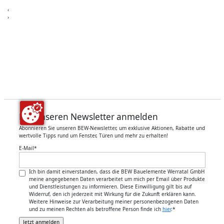
3
‹
›
Für unseren Newsletter anmelden
Abonnieren Sie unseren BEW-Newsletter, um exklusive Aktionen, Rabatte und
wertvolle Tipps rund um Fenster, Türen und mehr zu erhalten!
E-Mail
*
Ich bin damit einverstanden, dass die BEW Bauelemente Werratal GmbH
meine angegebenen Daten verarbeitet um mich per Email über Produkte
und Dienstleistungen zu informieren. Diese Einwilligung gilt bis auf
Widerruf, den ich jederzeit mit Wirkung für die Zukunft erklären kann.
Weitere Hinweise zur Verarbeitung meiner personenbezogenen Daten
und zu meinen Rechten als betroffene Person finde ich
hier
.
*