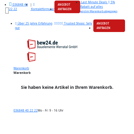
Last Minute Deals
5%
|
036848 40
ANGEBOT
Rabatt auf alles
Kontaktformular
22 22
ANFRAGEN
wird im Warenkorb abgezogen
Über 25 Jahre Erfahrung
Trusted Shops: Sehr
ANGEBOT
gut
ANFRAGEN
Warenkorb
Warenkorb
Sie haben keine Artikel in Ihrem Warenkorb.
036848 40 22 22
Mo - Fr: 9 - 16 Uhr