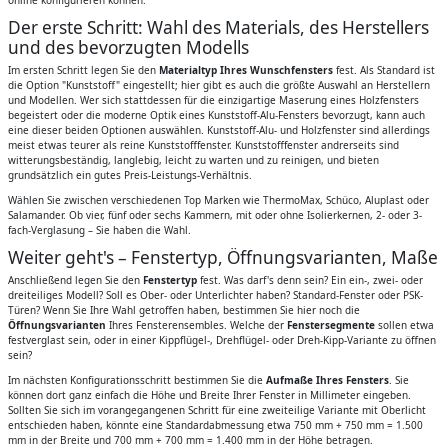
Der erste Schritt: Wahl des Materials, des Herstellers
und des bevorzugten Modells
Im ersten Schritt legen Sie den
Materialtyp Ihres Wunschfensters
fest. Als Standard ist
die Option "Kunststoff" eingestellt; hier gibt es auch die größte Auswahl an Herstellern
und Modellen. Wer sich stattdessen für die einzigartige Maserung eines Holzfensters
begeistert oder die moderne Optik eines Kunststoff-Alu-Fensters bevorzugt, kann auch
eine dieser beiden Optionen auswählen. Kunststoff-Alu- und Holzfenster sind allerdings
meist etwas teurer als reine Kunststofffenster. Kunststofffenster andrerseits sind
witterungsbeständig, langlebig, leicht zu warten und zu reinigen, und bieten
grundsätzlich ein gutes Preis-Leistungs-Verhältnis.
Wählen Sie zwischen verschiedenen Top Marken wie ThermoMax, Schüco, Aluplast oder
Salamander. Ob vier, fünf oder sechs Kammern, mit oder ohne Isolierkernen, 2- oder 3-
fach-Verglasung – Sie haben die Wahl.
Weiter geht's – Fenstertyp, Öffnungsvarianten, Maße
Anschließend legen Sie den
Fenstertyp
fest. Was darf's denn sein? Ein ein-, zwei- oder
dreiteiliges Modell? Soll es Ober- oder Unterlichter haben? Standard-Fenster oder PSK-
Türen? Wenn Sie Ihre Wahl getroffen haben, bestimmen Sie hier noch die
Öffnungsvarianten
Ihres Fensterensembles. Welche der
Fenstersegmente
sollen etwa
festverglast sein, oder in einer Kippflügel-, Drehflügel- oder Dreh-Kipp-Variante zu öffnen
sein?
Im nächsten Konfigurationsschritt bestimmen Sie die
Aufmaße Ihres Fensters
. Sie
können dort ganz einfach die Höhe und Breite Ihrer Fenster in Millimeter eingeben.
Sollten Sie sich im vorangegangenen Schritt für eine zweiteilige Variante mit Oberlicht
entschieden haben, könnte eine Standardabmessung etwa 750 mm + 750 mm = 1.500
mm in der Breite und 700 mm + 700 mm = 1.400 mm in der Höhe betragen.