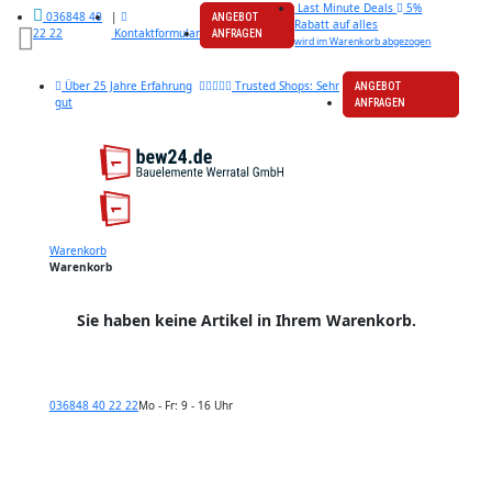
Last Minute Deals
5%
|
036848 40
ANGEBOT
Rabatt auf alles
Kontaktformular
22 22
ANFRAGEN
wird im Warenkorb abgezogen
Über 25 Jahre Erfahrung
Trusted Shops: Sehr
ANGEBOT
gut
ANFRAGEN
Warenkorb
Warenkorb
Sie haben keine Artikel in Ihrem Warenkorb.
036848 40 22 22
Mo - Fr: 9 - 16 Uhr