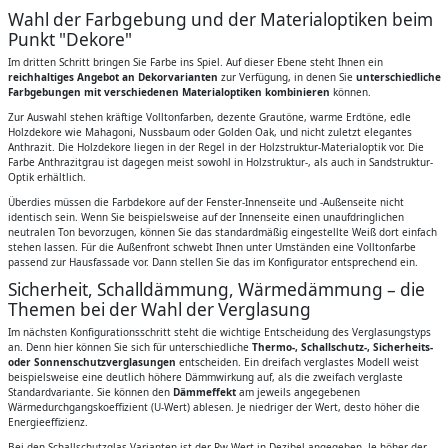
Wahl der Farbgebung und der Materialoptiken beim
Punkt "Dekore"
Im dritten Schritt bringen Sie Farbe ins Spiel. Auf dieser Ebene steht Ihnen ein
reichhaltiges Angebot an Dekorvarianten
zur Verfügung, in denen Sie
unterschiedliche
Farbgebungen mit verschiedenen Materialoptiken kombinieren
können.
Zur Auswahl stehen kräftige Volltonfarben, dezente Grautöne, warme Erdtöne, edle
Holzdekore wie Mahagoni, Nussbaum oder Golden Oak, und nicht zuletzt elegantes
Anthrazit. Die Holzdekore liegen in der Regel in der Holzstruktur-Materialoptik vor. Die
Farbe Anthrazitgrau ist dagegen meist sowohl in Holzstruktur-, als auch in Sandstruktur-
Optik erhältlich.
Überdies müssen die Farbdekore auf der Fenster-Innenseite und -Außenseite nicht
identisch sein. Wenn Sie beispielsweise auf der Innenseite einen unaufdringlichen
neutralen Ton bevorzugen, können Sie das standardmäßig eingestellte Weiß dort einfach
stehen lassen. Für die Außenfront schwebt Ihnen unter Umständen eine Volltonfarbe
passend zur Hausfassade vor. Dann stellen Sie das im Konfigurator entsprechend ein.
Sicherheit, Schalldämmung, Wärmedämmung – die
Themen bei der Wahl der Verglasung
Im nächsten Konfigurationsschritt steht die wichtige Entscheidung des Verglasungstyps
an. Denn hier können Sie sich für unterschiedliche
Thermo-, Schallschutz-, Sicherheits-
oder Sonnenschutzverglasungen
entscheiden. Ein dreifach verglastes Modell weist
beispielsweise eine deutlich höhere Dämmwirkung auf, als die zweifach verglaste
Standardvariante. Sie können den
Dämmeffekt
am jeweils angegebenen
Wärmedurchgangskoeffizient (U-Wert) ablesen. Je niedriger der Wert, desto höher die
Energieeffizienz.
Bei den Schallschutzglas-Varianten ist der Rw-Wert in Dezibel angegeben. Je höher der