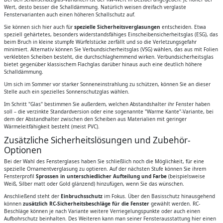
Wert, desto besser die Schalldämmung. Natürlich weisen dreifach verglaste
Fenstervarianten auch einen höheren Schallschutz auf.
Sie können sich hier auch für
spezielle Sicherheitsverglasungen
entscheiden. Etwa
speziell gehärtetes, besonders widerstandsfähiges Einscheibensicherheitsglas (ESG), das
beim Bruch in kleine stumpfe Würfelstücke zerfällt und so die Verletzungsgefahr
minimiert. Alternativ können Sie Verbundsicherheitsglas (VSG) wählen, das aus mit Folien
verklebten Scheiben besteht, die durchschlaghemmend wirken. Verbundsicherheitsglas
bietet gegenüber klassischem Flachglas darüber hinaus auch eine deutlich höhere
Schalldämmung.
Um sich im Sommer vor starker Sonneneinstrahlung zu schützen, können Sie an dieser
Stelle auch ein spezielles Sonnenschutzglas wählen.
Im Schritt "Glas" bestimmen Sie außerdem, welchen Abstandshalter ihr Fenster haben
soll – die verzinkte Standardversion oder eine sogenannte "Warme Kante"-Variante, bei
dem der Abstandhalter zwischen den Scheiben aus Materialien mit geringer
Wärmeleitfähigkeit besteht (meist PVC).
Zusätzliche Sicherheitslösungen und Zubehör-
Optionen
Bei der Wahl des Fensterglases haben Sie schließlich noch die Möglichkeit, für eine
spezielle Ornamentverglasung zu optieren. Auf der nächsten Stufe können Sie ihrem
Fensterprofil
Sprossen in unterschiedlicher Aufteilung und Farbe
(beispielsweise
Weiß, Silber matt oder Gold glänzend) hinzufügen, wenn Sie das wünschen.
Anschließend steht der
Einbruchsschutz
im Fokus. Über den Basisschutz hinausgehend
können
zusätzlich RC-Sicherheitsbeschläge für die Fenster
gewählt werden. RC-
Beschläge können je nach Variante weitere Verriegelungspunkte oder auch einen
Aufbohrschutz beinhalten. Des Weiteren kann man seiner Fensterausstattung hier einen