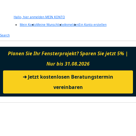
Hallo, hier anmelden
MEIN KONTO
Mein Konto
Meine Wunschliste
Anmelden
Ein Konto erstellen
Zum
Search
Inhalt
springen
Planen Sie Ihr Fensterprojekt? Sparen Sie jetzt 5% |
Nur bis 31.08.2026
➔ Jetzt kostenlosen Beratungstermin
vereinbaren