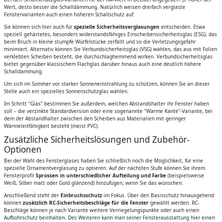
Wert, desto besser die Schalldämmung. Natürlich weisen dreifach verglaste
Fenstervarianten auch einen höheren Schallschutz auf.
Sie können sich hier auch für
spezielle Sicherheitsverglasungen
entscheiden. Etwa
speziell gehärtetes, besonders widerstandsfähiges Einscheibensicherheitsglas (ESG), das
beim Bruch in kleine stumpfe Würfelstücke zerfällt und so die Verletzungsgefahr
minimiert. Alternativ können Sie Verbundsicherheitsglas (VSG) wählen, das aus mit Folien
verklebten Scheiben besteht, die durchschlaghemmend wirken. Verbundsicherheitsglas
bietet gegenüber klassischem Flachglas darüber hinaus auch eine deutlich höhere
Schalldämmung.
Um sich im Sommer vor starker Sonneneinstrahlung zu schützen, können Sie an dieser
Stelle auch ein spezielles Sonnenschutzglas wählen.
Im Schritt "Glas" bestimmen Sie außerdem, welchen Abstandshalter ihr Fenster haben
soll – die verzinkte Standardversion oder eine sogenannte "Warme Kante"-Variante, bei
dem der Abstandhalter zwischen den Scheiben aus Materialien mit geringer
Wärmeleitfähigkeit besteht (meist PVC).
Zusätzliche Sicherheitslösungen und Zubehör-
Optionen
Bei der Wahl des Fensterglases haben Sie schließlich noch die Möglichkeit, für eine
spezielle Ornamentverglasung zu optieren. Auf der nächsten Stufe können Sie ihrem
Fensterprofil
Sprossen in unterschiedlicher Aufteilung und Farbe
(beispielsweise
Weiß, Silber matt oder Gold glänzend) hinzufügen, wenn Sie das wünschen.
Anschließend steht der
Einbruchsschutz
im Fokus. Über den Basisschutz hinausgehend
können
zusätzlich RC-Sicherheitsbeschläge für die Fenster
gewählt werden. RC-
Beschläge können je nach Variante weitere Verriegelungspunkte oder auch einen
Aufbohrschutz beinhalten. Des Weiteren kann man seiner Fensterausstattung hier einen