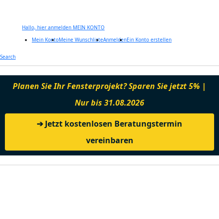
Hallo, hier anmelden
MEIN KONTO
Mein Konto
Meine Wunschliste
Anmelden
Ein Konto erstellen
Zum
Search
Inhalt
springen
Planen Sie Ihr Fensterprojekt? Sparen Sie jetzt 5% |
Nur bis 31.08.2026
➔ Jetzt kostenlosen Beratungstermin
vereinbaren