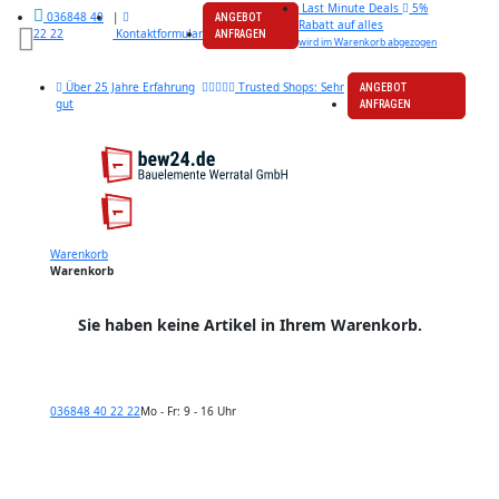
Last Minute Deals
5%
|
036848 40
ANGEBOT
Rabatt auf alles
Kontaktformular
22 22
ANFRAGEN
wird im Warenkorb abgezogen
Über 25 Jahre Erfahrung
Trusted Shops: Sehr
ANGEBOT
gut
ANFRAGEN
Warenkorb
Warenkorb
Sie haben keine Artikel in Ihrem Warenkorb.
036848 40 22 22
Mo - Fr: 9 - 16 Uhr