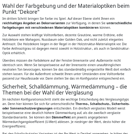
Wahl der Farbgebung und der Materialoptiken beim
Punkt "Dekore"
Im dritten Schritt bringen Sie Farbe ins Spiel. Auf dieser Ebene steht Ihnen ein
reichhaltiges Angebot an Dekorvarianten
zur Verfügung, in denen Sie
unterschiedliche
Farbgebungen mit verschiedenen Materialoptiken kombinieren
können.
Zur Auswahl stehen kräftige Volltonfarben, dezente Grautöne, warme Erdtöne, edle
Holzdekore wie Mahagoni, Nussbaum oder Golden Oak, und nicht zuletzt elegantes
Anthrazit. Die Holzdekore liegen in der Regel in der Holzstruktur-Materialoptik vor. Die
Farbe Anthrazitgrau ist dagegen meist sowohl in Holzstruktur-, als auch in Sandstruktur-
Optik erhältlich.
Überdies müssen die Farbdekore auf der Fenster-Innenseite und -Außenseite nicht
identisch sein. Wenn Sie beispielsweise auf der Innenseite einen unaufdringlichen
neutralen Ton bevorzugen, können Sie das standardmäßig eingestellte Weiß dort einfach
stehen lassen. Für die Außenfront schwebt Ihnen unter Umständen eine Volltonfarbe
passend zur Hausfassade vor. Dann stellen Sie das im Konfigurator entsprechend ein.
Sicherheit, Schalldämmung, Wärmedämmung – die
Themen bei der Wahl der Verglasung
Im nächsten Konfigurationsschritt steht die wichtige Entscheidung des Verglasungstyps
an. Denn hier können Sie sich für unterschiedliche
Thermo-, Schallschutz-, Sicherheits-
oder Sonnenschutzverglasungen
entscheiden. Ein dreifach verglastes Modell weist
beispielsweise eine deutlich höhere Dämmwirkung auf, als die zweifach verglaste
Standardvariante. Sie können den
Dämmeffekt
am jeweils angegebenen
Wärmedurchgangskoeffizient (U-Wert) ablesen. Je niedriger der Wert, desto höher die
Energieeffizienz.
Bei den Schallschutzglas-Varianten ist der Rw-Wert in Dezibel angegeben. Je höher der