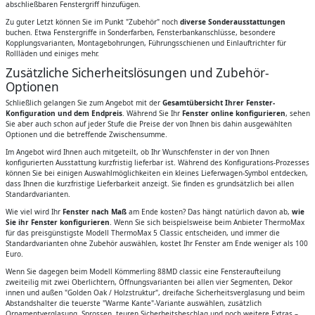
abschließbaren Fenstergriff hinzufügen.
Zu guter Letzt können Sie im Punkt "Zubehör" noch
diverse Sonderausstattungen
buchen. Etwa Fenstergriffe in Sonderfarben, Fensterbankanschlüsse, besondere
Kopplungsvarianten, Montagebohrungen, Führungsschienen und Einlauftrichter für
Rollläden und einiges mehr.
Zusätzliche Sicherheitslösungen und Zubehör-
Optionen
Schließlich gelangen Sie zum Angebot mit der
Gesamtübersicht Ihrer Fenster-
Konfiguration und dem Endpreis
. Während Sie Ihr
Fenster online konfigurieren
, sehen
Sie aber auch schon auf jeder Stufe die Preise der von Ihnen bis dahin ausgewählten
Optionen und die betreffende Zwischensumme.
Im Angebot wird Ihnen auch mitgeteilt, ob Ihr Wunschfenster in der von Ihnen
konfigurierten Ausstattung kurzfristig lieferbar ist. Während des Konfigurations-Prozesses
können Sie bei einigen Auswahlmöglichkeiten ein kleines Lieferwagen-Symbol entdecken,
dass Ihnen die kurzfristige Lieferbarkeit anzeigt. Sie finden es grundsätzlich bei allen
Standardvarianten.
Wie viel wird Ihr
Fenster nach Maß
am Ende kosten? Das hängt natürlich davon ab,
wie
Sie ihr Fenster konfigurieren
. Wenn Sie sich beispielsweise beim Anbieter ThermoMax
für das preisgünstigste Modell ThermoMax 5 Classic entscheiden, und immer die
Standardvarianten ohne Zubehör auswählen, kostet Ihr Fenster am Ende weniger als 100
Euro.
Wenn Sie dagegen beim Modell Kömmerling 88MD classic eine Fensteraufteilung
zweiteilig mit zwei Oberlichtern, Öffnungsvarianten bei allen vier Segmenten, Dekor
innen und außen "Golden Oak / Holzstruktur", dreifache Sicherheitsverglasung und beim
Abstandshalter die teuerste "Warme Kante"-Variante auswählen, zusätzlich
Ornamentverglasung, Sprossen, teuren Sicherheitsbeschlag und noch weitere Extras –