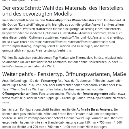
Der erste Schritt: Wahl des Materials, des Herstellers
und des bevorzugten Modells
Im ersten Schritt legen Sie den
Materialtyp Ihres Wunschfensters
fest. Als Standard ist
die Option "Kunststoff" eingestellt; hier gibt es auch die größte Auswahl an Herstellern
und Modellen. Wer sich stattdessen für die einzigartige Maserung eines Holzfensters
begeistert oder die moderne Optik eines Kunststoff-Alu-Fensters bevorzugt, kann auch
eine dieser beiden Optionen auswählen. Kunststoff-Alu- und Holzfenster sind allerdings
meist etwas teurer als reine Kunststofffenster. Kunststofffenster andrerseits sind
witterungsbeständig, langlebig, leicht zu warten und zu reinigen, und bieten
grundsätzlich ein gutes Preis-Leistungs-Verhältnis.
Wählen Sie zwischen verschiedenen Top Marken wie ThermoMax, Schüco, Aluplast oder
Salamander. Ob vier, fünf oder sechs Kammern, mit oder ohne Isolierkernen, 2- oder 3-
fach-Verglasung – Sie haben die Wahl.
Weiter geht's – Fenstertyp, Öffnungsvarianten, Maße
Anschließend legen Sie den
Fenstertyp
fest. Was darf's denn sein? Ein ein-, zwei- oder
dreiteiliges Modell? Soll es Ober- oder Unterlichter haben? Standard-Fenster oder PSK-
Türen? Wenn Sie Ihre Wahl getroffen haben, bestimmen Sie hier noch die
Öffnungsvarianten
Ihres Fensterensembles. Welche der
Fenstersegmente
sollen etwa
festverglast sein, oder in einer Kippflügel-, Drehflügel- oder Dreh-Kipp-Variante zu öffnen
sein?
Im nächsten Konfigurationsschritt bestimmen Sie die
Aufmaße Ihres Fensters
. Sie
können dort ganz einfach die Höhe und Breite Ihrer Fenster in Millimeter eingeben.
Sollten Sie sich im vorangegangenen Schritt für eine zweiteilige Variante mit Oberlicht
entschieden haben, könnte eine Standardabmessung etwa 750 mm + 750 mm = 1.500
mm in der Breite und 700 mm + 700 mm = 1.400 mm in der Höhe betragen.