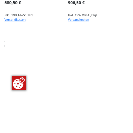
580,50 €
906,50 €
S
7
Inkl. 19% MwSt.
,
zzgl.
Inkl. 19% MwSt.
,
zzgl.
Versandkosten
Versandkosten
I
‹
›