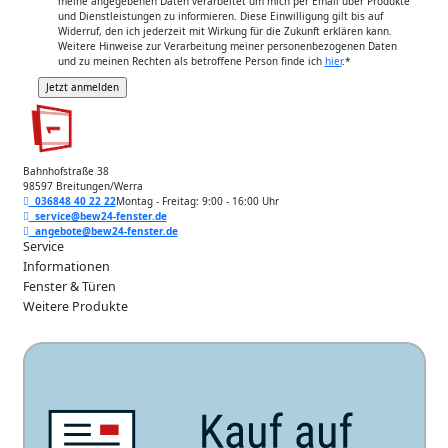
meine angegebenen Daten verarbeitet um mich per Email über Produkte
und Dienstleistungen zu informieren. Diese Einwilligung gilt bis auf
Widerruf, den ich jederzeit mit Wirkung für die Zukunft erklären kann.
Weitere Hinweise zur Verarbeitung meiner personenbezogenen Daten
und zu meinen Rechten als betroffene Person finde ich
hier
.
*
Bahnhofstraße 38
98597 Breitungen/Werra
036848 40 22 22
Montag - Freitag: 9:00 - 16:00 Uhr
service@bew24-fenster.de
angebote@bew24-fenster.de
Service
Informationen
Fenster & Türen
Weitere Produkte
Unsere Zahlarten