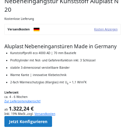
Nebeneingangstür Kunststoff Aluplast N
Anfang
der
20
Bildgalerie
springen
Kostenlose Lieferung
Versandkosten
Kosten Anzeigen
Aluplast Nebeneinganstüren Made in Germany
Kunststoffprofil eco 4000 AD | 70 mm Bautiefe
Profilzylinder mit Not- und Gefahrenfunktion inkl. 3 Schlüssel
stabile 3-dimensional verstellbare Bänder
Warme Kante | innovative Klebetechnik
2-fach Wärmeschutzglas (Klarglas) mit U
= 1,1 W/m²K
g
Lieferzeit
ca. 4 - 6 Wochen
Zur Lieferzeitenübersicht!
1.322,24 €
ab
Inkl. 19% MwSt.
,
zzgl.
Versandkosten
Jetzt Konfigurieren