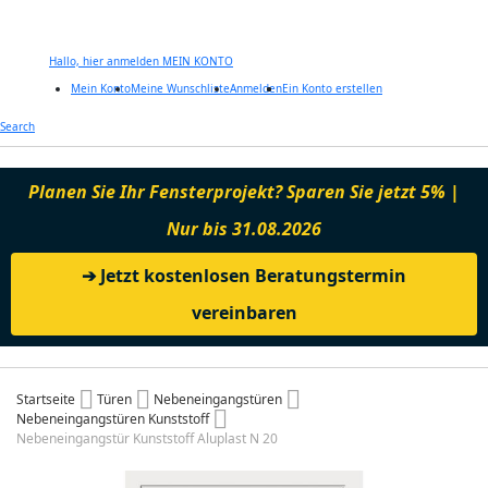
Hallo, hier anmelden
MEIN KONTO
Mein Konto
Meine Wunschliste
Anmelden
Ein Konto erstellen
Zum
Search
Inhalt
springen
Planen Sie Ihr Fensterprojekt? Sparen Sie jetzt 5% |
Nur bis 31.08.2026
➔ Jetzt kostenlosen Beratungstermin
vereinbaren
Startseite
Türen
Nebeneingangstüren
Nebeneingangstüren Kunststoff
Nebeneingangstür Kunststoff Aluplast N 20
Zum