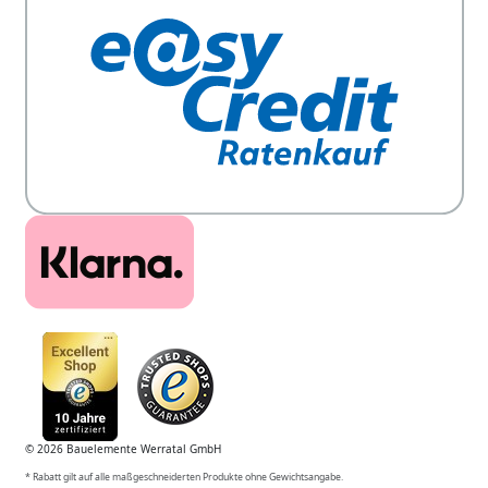
© 2026 Bauelemente Werratal GmbH
* Rabatt gilt auf alle maßgeschneiderten Produkte ohne Gewichtsangabe.