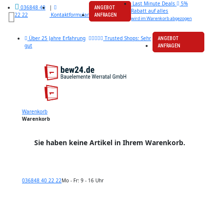
Last Minute Deals
5%
|
036848 40
ANGEBOT
Rabatt auf alles
Kontaktformular
22 22
ANFRAGEN
wird im Warenkorb abgezogen
Über 25 Jahre Erfahrung
Trusted Shops: Sehr
ANGEBOT
gut
ANFRAGEN
Warenkorb
Warenkorb
Sie haben keine Artikel in Ihrem Warenkorb.
036848 40 22 22
Mo - Fr: 9 - 16 Uhr