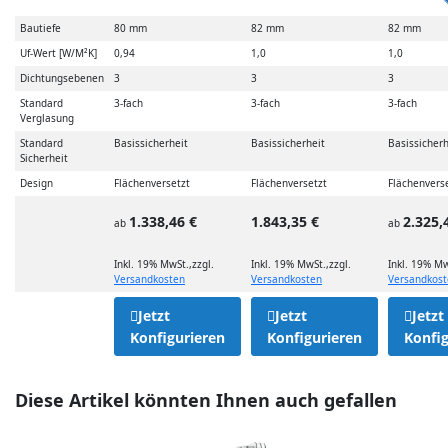
Bautiefe
80 mm
82 mm
82 mm
Uf-Wert [W/M²K]
0,94
1,0
1,0
Dichtungsebenen
3
3
3
Standard
3-fach
3-fach
3-fach
Verglasung
Standard
Basissicherheit
Basissicherheit
Basissicherh
Sicherheit
Design
Flächenversetzt
Flächenversetzt
Flächenvers
1.338,46 €
1.843,35 €
2.325,
ab
ab
Inkl. 19% MwSt.
,
zzgl.
Inkl. 19% MwSt.
,
zzgl.
Inkl. 19% Mw
Versandkosten
Versandkosten
Versandkos
Jetzt
Jetzt
Jetzt
Konfigurieren
Konfigurieren
Konfig
Diese Artikel könnten Ihnen auch gefallen