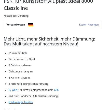
PSK Tür Kunststoff Aluplast Ideal 8000
Anfang
der
Classicline
Bildgalerie
springen
Kostenlose Lieferung
Versandkosten
Kosten Anzeigen
Mehr Licht, mehr Sicherheit, mehr Dämmung:
Das Multitalent auf höchstem Niveau!
85 mm Bautiefe
flächenversetzte Optik
3 Dichtungsebenen
Dichtungsfarbe grau
6-Kammer-System
3-fach Verglasung standardmäßig
U
-Wert
1,0 W/m²K entsprechend dem
GEG
f
inklusive Handhebel (Standardausführung)
Fördermöglichkeiten