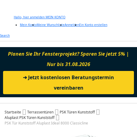
Hallo, hier anmelden
MEIN KONTO
Mein Konto
Meine Wunschliste
Anmelden
Ein Konto erstellen
Zum
Search
Inhalt
springen
Planen Sie Ihr Fensterprojekt? Sparen Sie jetzt 5% |
Nur bis 31.08.2026
➔ Jetzt kostenlosen Beratungstermin
vereinbaren
Startseite
Terrassentüren
PSK Türen Kunststoff
Aluplast PSK Türen Kunststoff
PSK Tür Kunststoff Aluplast Ideal 8000 Classicline
Zum