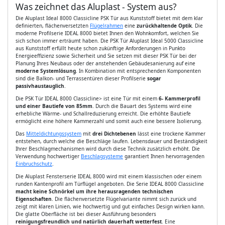
Was zeichnet das Aluplast - System aus?
Die Aluplast Ideal 8000 Classicline PSK Tür aus Kunststoff bietet mit dem klar
definierten, flächenversetzten
Flügelrahmen
eine
zurückhaltende Optik
. Die
moderne Profilserie IDEAL 8000 bietet Ihnen den Wohnkomfort, welchen Sie
sich schon immer erträumt haben. Die PSK Tür Aluplast Ideal 5000 Classicline
aus Kunststoff erfüllt heute schon zukünftige Anforderungen in Punkto
Energieeffizienz sowie Sicherheit und Sie setzen mit dieser PSK Tür bei der
Planung Ihres Neubaus oder der anstehenden Gebäudesanierung auf eine
moderne Systemlösung
. In Kombination mit entsprechenden Komponenten
sind die Balkon- und Terrassentüren dieser Profilserie
sogar
passivhaustauglich
.
Die PSK Tür IDEAL 8000 Classicline> ist eine Tür mit einem
6- Kammerprofil
und einer Bautiefe von 85mm
. Durch die Bauart des Systems wird eine
erhebliche Wärme- und Schallreduzierung erreicht. Die erhöhte Bautiefe
ermöglicht eine höhere Kammerzahl und somit auch eine bessere Isolierung.
Das
Mitteldichtungssystem
mit
drei Dichtebenen
lässt eine trockene Kammer
entstehen, durch welche die Beschläge laufen. Lebensdauer und Beständigkeit
Ihrer Beschlagmechanismen wird durch diese Technik zusätzlich erhöht. Die
Verwendung hochwertiger
Beschlagsysteme
garantiert Ihnen hervorragenden
Einbruchschutz
.
Die Aluplast Fensterserie IDEAL 8000 wird mit einem klassischen oder einem
runden Kantenprofil am Türflügel angeboten. Die Serie IDEAL 8000 Classicline
macht keine Schnörkel um ihre herausragenden technischen
Eigenschaften
. Die flächenversetzte Flügelvariante nimmt sich zurück und
zeigt mit klaren Linien, wie hochwertig und gut einfaches Design wirken kann.
Die glatte Oberfläche ist bei dieser Ausführung besonders
reinigungsfreundlich und natürlich dauerhaft wetterfest
. Eine