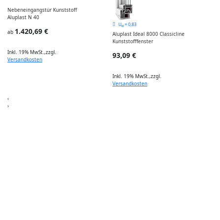
Nebeneingangstür Kunststoff
B
Aluplast N 40
I
U
= 0,83
w
1.420,69 €
ab
Aluplast Ideal 8000 Classicline
Kunststofffenster
Inkl. 19% MwSt.
,
zzgl.
I
93,09 €
Versandkosten
Inkl. 19% MwSt.
,
zzgl.
Versandkosten
‹
›