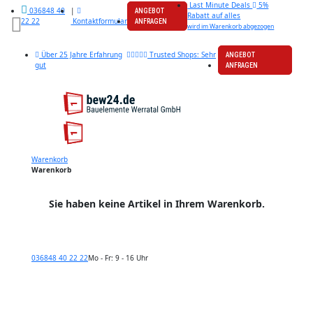
Last Minute Deals
5%
|
036848 40
ANGEBOT
Rabatt auf alles
Kontaktformular
22 22
ANFRAGEN
wird im Warenkorb abgezogen
Über 25 Jahre Erfahrung
Trusted Shops: Sehr
ANGEBOT
gut
ANFRAGEN
Warenkorb
Warenkorb
Sie haben keine Artikel in Ihrem Warenkorb.
036848 40 22 22
Mo - Fr: 9 - 16 Uhr