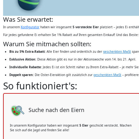
Was Sie erwartet:
In unserem
Konfigurator
haben wir insgesamt
5 versteckte Eier
platziert – jedes Ei enthäl
Für jedes gefundene Ei erhalten Sie 1% Rabatt auf Ihren gesamten Einkauf! Und das Beste:
Warum Sie mitmachen sollten:
Bis zu 5% Extra-Rabatt:
Alle Eier finden und ordentlich zu der
geschenkten MwSt
spar
Exklusive Aktion:
Diese Aktion gibt es nur in der Aktionswoche vom 14. bis 21. April.
Individuelle Rabatte:
Jedes Ei ist ein Schritt näher zu Ihrem Extra-Rabatt – je mehr Si
Doppelt sparen:
Die Oster-Eieraktion gilt zusätzlich zur
geschenkten MwSt
– profitiere
So funktioniert's:
Suche nach den Eiern
In unserem Konfigurator haben wir insgesamt
5 Eier
geschickt versteckt. Machen
Sie sich auf die Jagd und finden Sie alle!