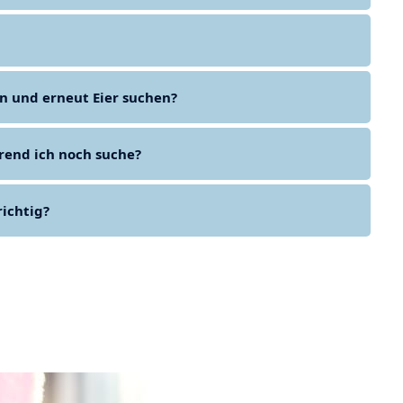
n und erneut Eier suchen?
rend ich noch suche?
ichtig?