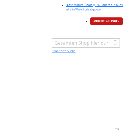
Last Minute Deals
5% Rabatt auf alles
wird im Warenkorb abgezogen
ANGEBOT ANFRAGEN
Search
Erweiterte Suche
Warenk