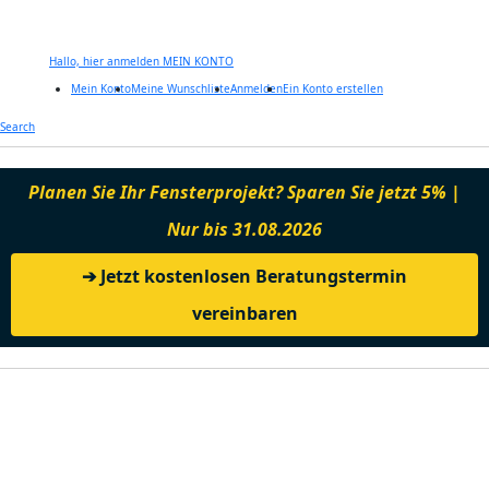
Hallo, hier anmelden
MEIN KONTO
Mein Konto
Meine Wunschliste
Anmelden
Ein Konto erstellen
Zum
Search
Inhalt
springen
Planen Sie Ihr Fensterprojekt? Sparen Sie jetzt 5% |
Nur bis 31.08.2026
➔ Jetzt kostenlosen Beratungstermin
vereinbaren