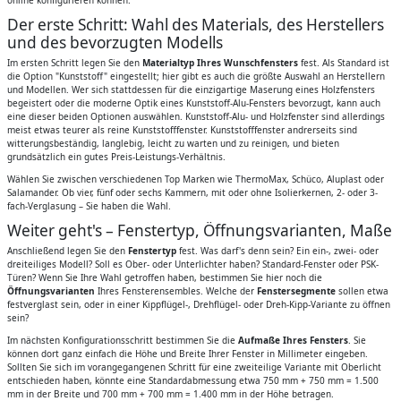
Der erste Schritt: Wahl des Materials, des Herstellers
und des bevorzugten Modells
Im ersten Schritt legen Sie den
Materialtyp Ihres Wunschfensters
fest. Als Standard ist
die Option "Kunststoff" eingestellt; hier gibt es auch die größte Auswahl an Herstellern
und Modellen. Wer sich stattdessen für die einzigartige Maserung eines Holzfensters
begeistert oder die moderne Optik eines Kunststoff-Alu-Fensters bevorzugt, kann auch
eine dieser beiden Optionen auswählen. Kunststoff-Alu- und Holzfenster sind allerdings
meist etwas teurer als reine Kunststofffenster. Kunststofffenster andrerseits sind
witterungsbeständig, langlebig, leicht zu warten und zu reinigen, und bieten
grundsätzlich ein gutes Preis-Leistungs-Verhältnis.
Wählen Sie zwischen verschiedenen Top Marken wie ThermoMax, Schüco, Aluplast oder
Salamander. Ob vier, fünf oder sechs Kammern, mit oder ohne Isolierkernen, 2- oder 3-
fach-Verglasung – Sie haben die Wahl.
Weiter geht's – Fenstertyp, Öffnungsvarianten, Maße
Anschließend legen Sie den
Fenstertyp
fest. Was darf's denn sein? Ein ein-, zwei- oder
dreiteiliges Modell? Soll es Ober- oder Unterlichter haben? Standard-Fenster oder PSK-
Türen? Wenn Sie Ihre Wahl getroffen haben, bestimmen Sie hier noch die
Öffnungsvarianten
Ihres Fensterensembles. Welche der
Fenstersegmente
sollen etwa
festverglast sein, oder in einer Kippflügel-, Drehflügel- oder Dreh-Kipp-Variante zu öffnen
sein?
Im nächsten Konfigurationsschritt bestimmen Sie die
Aufmaße Ihres Fensters
. Sie
können dort ganz einfach die Höhe und Breite Ihrer Fenster in Millimeter eingeben.
Sollten Sie sich im vorangegangenen Schritt für eine zweiteilige Variante mit Oberlicht
entschieden haben, könnte eine Standardabmessung etwa 750 mm + 750 mm = 1.500
mm in der Breite und 700 mm + 700 mm = 1.400 mm in der Höhe betragen.