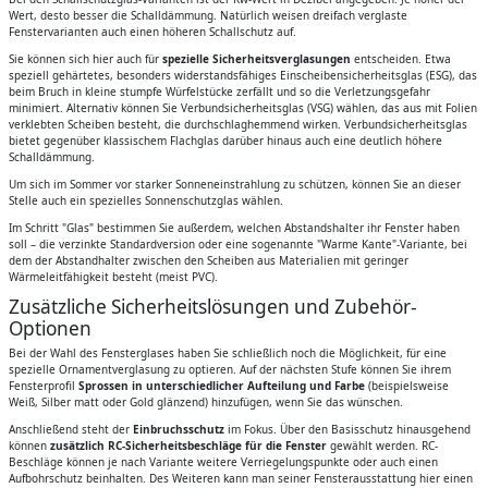
Wert, desto besser die Schalldämmung. Natürlich weisen dreifach verglaste
Fenstervarianten auch einen höheren Schallschutz auf.
Sie können sich hier auch für
spezielle Sicherheitsverglasungen
entscheiden. Etwa
speziell gehärtetes, besonders widerstandsfähiges Einscheibensicherheitsglas (ESG), das
beim Bruch in kleine stumpfe Würfelstücke zerfällt und so die Verletzungsgefahr
minimiert. Alternativ können Sie Verbundsicherheitsglas (VSG) wählen, das aus mit Folien
verklebten Scheiben besteht, die durchschlaghemmend wirken. Verbundsicherheitsglas
bietet gegenüber klassischem Flachglas darüber hinaus auch eine deutlich höhere
Schalldämmung.
Um sich im Sommer vor starker Sonneneinstrahlung zu schützen, können Sie an dieser
Stelle auch ein spezielles Sonnenschutzglas wählen.
Im Schritt "Glas" bestimmen Sie außerdem, welchen Abstandshalter ihr Fenster haben
soll – die verzinkte Standardversion oder eine sogenannte "Warme Kante"-Variante, bei
dem der Abstandhalter zwischen den Scheiben aus Materialien mit geringer
Wärmeleitfähigkeit besteht (meist PVC).
Zusätzliche Sicherheitslösungen und Zubehör-
Optionen
Bei der Wahl des Fensterglases haben Sie schließlich noch die Möglichkeit, für eine
spezielle Ornamentverglasung zu optieren. Auf der nächsten Stufe können Sie ihrem
Fensterprofil
Sprossen in unterschiedlicher Aufteilung und Farbe
(beispielsweise
Weiß, Silber matt oder Gold glänzend) hinzufügen, wenn Sie das wünschen.
Anschließend steht der
Einbruchsschutz
im Fokus. Über den Basisschutz hinausgehend
können
zusätzlich RC-Sicherheitsbeschläge für die Fenster
gewählt werden. RC-
Beschläge können je nach Variante weitere Verriegelungspunkte oder auch einen
Aufbohrschutz beinhalten. Des Weiteren kann man seiner Fensterausstattung hier einen