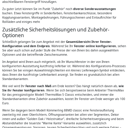
abschließbaren Fenstergriff hinzufügen.
Zu guter Letzt können Sie im Punkt "Zubehör" noch
diverse Sonderausstattungen
buchen. Etwa Fenstergriffe in Sonderfarben, Fensterbankanschlüsse, besondere
Kopplungsvarianten, Montagebohrungen, Führungsschienen und Einlauftrichter für
Rollläden und einiges mehr.
Zusätzliche Sicherheitslösungen und Zubehör-
Optionen
Schließlich gelangen Sie zum Angebot mit der
Gesamtübersicht Ihrer Fenster-
Konfiguration und dem Endpreis
. Während Sie Ihr
Fenster online konfigurieren
, sehen
Sie aber auch schon auf jeder Stufe die Preise der von Ihnen bis dahin ausgewählten
Optionen und die betreffende Zwischensumme.
Im Angebot wird Ihnen auch mitgeteilt, ob Ihr Wunschfenster in der von Ihnen
konfigurierten Ausstattung kurzfristig lieferbar ist. Während des Konfigurations-Prozesses
können Sie bei einigen Auswahlmöglichkeiten ein kleines Lieferwagen-Symbol entdecken,
dass Ihnen die kurzfristige Lieferbarkeit anzeigt. Sie finden es grundsätzlich bei allen
Standardvarianten.
Wie viel wird Ihr
Fenster nach Maß
am Ende kosten? Das hängt natürlich davon ab,
wie
Sie ihr Fenster konfigurieren
. Wenn Sie sich beispielsweise beim Anbieter ThermoMax
für das preisgünstigste Modell ThermoMax 5 Classic entscheiden, und immer die
Standardvarianten ohne Zubehör auswählen, kostet Ihr Fenster am Ende weniger als 100
Euro.
Wenn Sie dagegen beim Modell Kömmerling 88MD classic eine Fensteraufteilung
zweiteilig mit zwei Oberlichtern, Öffnungsvarianten bei allen vier Segmenten, Dekor
innen und außen "Golden Oak / Holzstruktur", dreifache Sicherheitsverglasung und beim
Abstandshalter die teuerste "Warme Kante"-Variante auswählen, zusätzlich
Ornamentverglasung, Sprossen, teuren Sicherheitsbeschlag und noch weitere Extras –