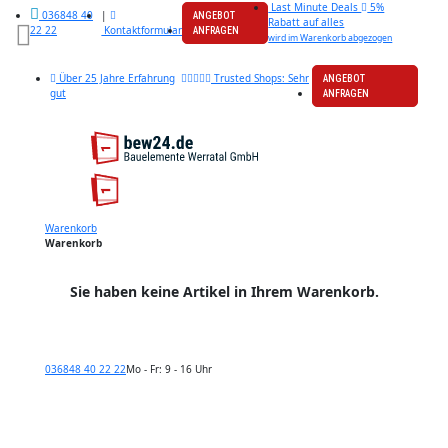
Last Minute Deals
5%
|
036848 40
ANGEBOT
Rabatt auf alles
Kontaktformular
22 22
ANFRAGEN
wird im Warenkorb abgezogen
Über 25 Jahre Erfahrung
Trusted Shops: Sehr
ANGEBOT
gut
ANFRAGEN
Warenkorb
Warenkorb
Sie haben keine Artikel in Ihrem Warenkorb.
036848 40 22 22
Mo - Fr: 9 - 16 Uhr