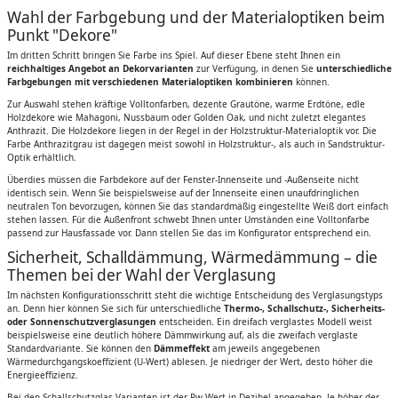
Wahl der Farbgebung und der Materialoptiken beim
Punkt "Dekore"
Im dritten Schritt bringen Sie Farbe ins Spiel. Auf dieser Ebene steht Ihnen ein
reichhaltiges Angebot an Dekorvarianten
zur Verfügung, in denen Sie
unterschiedliche
Farbgebungen mit verschiedenen Materialoptiken kombinieren
können.
Zur Auswahl stehen kräftige Volltonfarben, dezente Grautöne, warme Erdtöne, edle
Holzdekore wie Mahagoni, Nussbaum oder Golden Oak, und nicht zuletzt elegantes
Anthrazit. Die Holzdekore liegen in der Regel in der Holzstruktur-Materialoptik vor. Die
Farbe Anthrazitgrau ist dagegen meist sowohl in Holzstruktur-, als auch in Sandstruktur-
Optik erhältlich.
Überdies müssen die Farbdekore auf der Fenster-Innenseite und -Außenseite nicht
identisch sein. Wenn Sie beispielsweise auf der Innenseite einen unaufdringlichen
neutralen Ton bevorzugen, können Sie das standardmäßig eingestellte Weiß dort einfach
stehen lassen. Für die Außenfront schwebt Ihnen unter Umständen eine Volltonfarbe
passend zur Hausfassade vor. Dann stellen Sie das im Konfigurator entsprechend ein.
Sicherheit, Schalldämmung, Wärmedämmung – die
Themen bei der Wahl der Verglasung
Im nächsten Konfigurationsschritt steht die wichtige Entscheidung des Verglasungstyps
an. Denn hier können Sie sich für unterschiedliche
Thermo-, Schallschutz-, Sicherheits-
oder Sonnenschutzverglasungen
entscheiden. Ein dreifach verglastes Modell weist
beispielsweise eine deutlich höhere Dämmwirkung auf, als die zweifach verglaste
Standardvariante. Sie können den
Dämmeffekt
am jeweils angegebenen
Wärmedurchgangskoeffizient (U-Wert) ablesen. Je niedriger der Wert, desto höher die
Energieeffizienz.
Bei den Schallschutzglas-Varianten ist der Rw-Wert in Dezibel angegeben. Je höher der