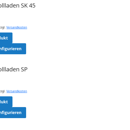
llladen SK 45
zzgl.
Versandkosten
dukt
nfigurieren
llladen SP
zzgl.
Versandkosten
dukt
nfigurieren