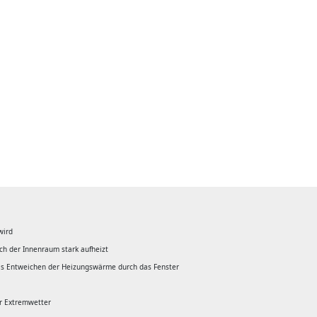
wird
ich der Innenraum stark aufheizt
 das Entweichen der Heizungswärme durch das Fenster
or Extremwetter