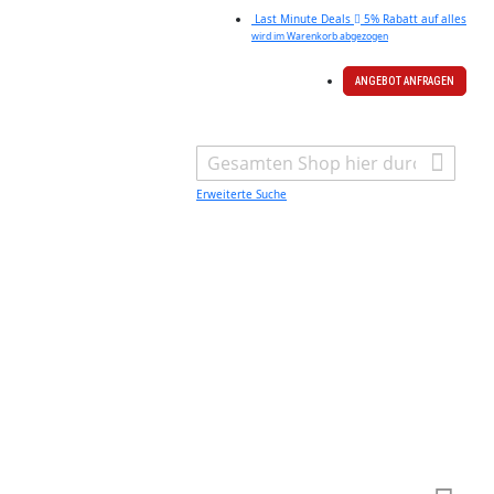
Last Minute Deals
5% Rabatt auf alles
wird im Warenkorb abgezogen
ANGEBOT ANFRAGEN
Search
Erweiterte Suche
Warenk