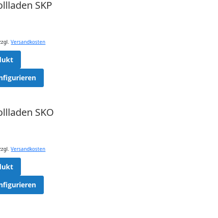
llladen SKP
zzgl.
Versandkosten
dukt
nfigurieren
ollladen SKO
zzgl.
Versandkosten
dukt
nfigurieren