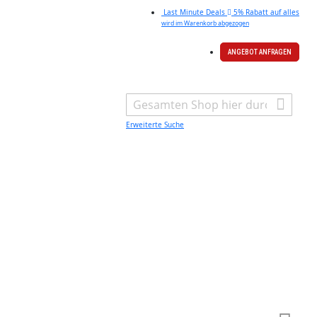
Last Minute Deals
5% Rabatt auf alles
wird im Warenkorb abgezogen
ANGEBOT ANFRAGEN
Search
Erweiterte Suche
Warenk