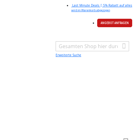
Last Minute Deals
5% Rabatt auf alles
wird im Warenkorb abgezogen
ANGEBOT ANFRAGEN
Search
Erweiterte Suche
Warenk