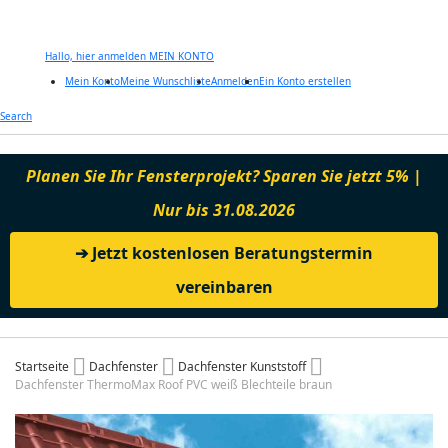
Hallo, hier anmelden
MEIN KONTO
Mein Konto
Meine Wunschliste
Anmelden
Ein Konto erstellen
Zum
Search
Inhalt
springen
Planen Sie Ihr Fensterprojekt? Sparen Sie jetzt 5% |
Nur bis 31.08.2026
➔ Jetzt kostenlosen Beratungstermin
vereinbaren
Startseite
Dachfenster
Dachfenster Kunststoff
Dachfenster ThermoMax Roof PVC weiß Blechteile braun
Zum
Ende