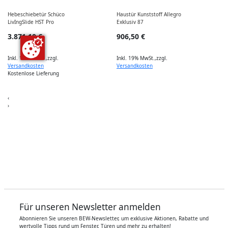
Hebeschiebetür Schüco
Haustür Kunststoff Allegro
LivIngSlide HST Pro
Exklusiv 87
3.871,10 €
906,50 €
K
Inkl. 19% MwSt.
,
zzgl.
Inkl. 19% MwSt.
,
zzgl.
Versandkosten
Versandkosten
Kostenlose Lieferung
I
‹
›
Für unseren Newsletter anmelden
Abonnieren Sie unseren BEW-Newsletter, um exklusive Aktionen, Rabatte und
wertvolle Tipps rund um Fenster, Türen und mehr zu erhalten!