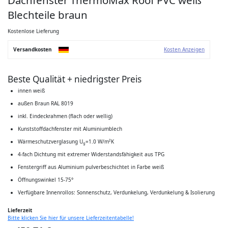
der
Bildgalerie
Blechteile braun
springen
Kostenlose Lieferung
Versandkosten
Kosten Anzeigen
Beste Qualität + niedrigster Preis
innen weiß
außen Braun RAL 8019
inkl. Eindeckrahmen (flach oder wellig)
Kunststoffdachfenster mit Aluminiumblech
Wärmeschutzverglasung U
=1.0 W/m²K
g
4-fach Dichtung mit extremer Widerstandsfähigkeit aus TPG
Fenstergriff aus Aluminium pulverbeschichtet in Farbe weiß
Öffnungswinkel 15-75°
Verfügbare Innenrollos: Sonnenschutz, Verdunkelung, Verdunkelung & Isolierung
Lieferzeit
Bitte klicken Sie hier für unsere Lieferzeitentabelle!