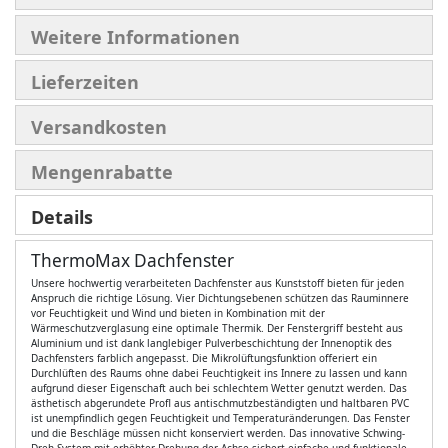
Weitere Informationen
Lieferzeiten
Versandkosten
Mengenrabatte
Details
ThermoMax Dachfenster
Unsere hochwertig verarbeiteten Dachfenster aus Kunststoff bieten für jeden
Anspruch die richtige Lösung. Vier Dichtungsebenen schützen das Rauminnere
vor Feuchtigkeit und Wind und bieten in Kombination mit der
Wärmeschutzverglasung eine optimale Thermik. Der Fenstergriff besteht aus
Aluminium und ist dank langlebiger Pulverbeschichtung der Innenoptik des
Dachfensters farblich angepasst. Die Mikrolüftungsfunktion offeriert ein
Durchlüften des Raums ohne dabei Feuchtigkeit ins Innere zu lassen und kann
aufgrund dieser Eigenschaft auch bei schlechtem Wetter genutzt werden. Das
ästhetisch abgerundete Profl aus antischmutzbeständigten und haltbaren PVC
ist unempfindlich gegen Feuchtigkeit und Temperaturänderungen. Das Fenster
und die Beschläge müssen nicht konserviert werden. Das innovative Schwing-
Dreh-System mit erhöhter Drehung der Achse sichert einfache und funktionale