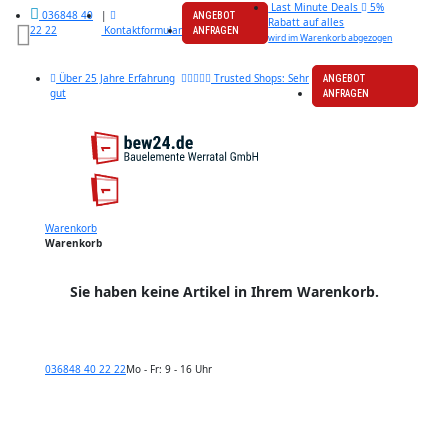
Last Minute Deals
5%
|
036848 40
ANGEBOT
Rabatt auf alles
Kontaktformular
22 22
ANFRAGEN
wird im Warenkorb abgezogen
Über 25 Jahre Erfahrung
Trusted Shops: Sehr
ANGEBOT
gut
ANFRAGEN
Warenkorb
Warenkorb
Sie haben keine Artikel in Ihrem Warenkorb.
036848 40 22 22
Mo - Fr: 9 - 16 Uhr