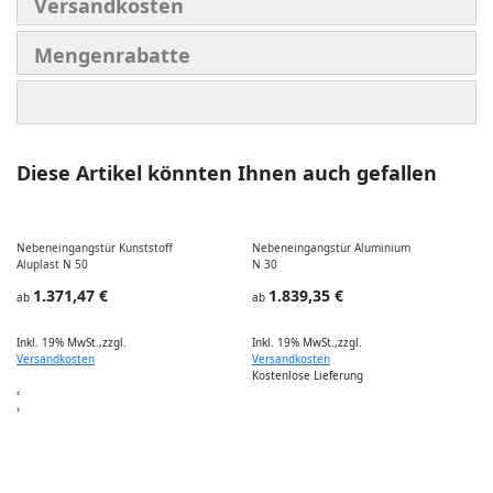
Versandkosten
Mengenrabatte
Diese Artikel könnten Ihnen auch gefallen
Nebeneingangstür Kunststoff
Nebeneingangstür Aluminium
P
Aluplast N 50
N 30
I
1.371,47 €
1.839,35 €
ab
ab
Inkl. 19% MwSt.
,
zzgl.
Inkl. 19% MwSt.
,
zzgl.
I
Versandkosten
Versandkosten
Kostenlose Lieferung
‹
›