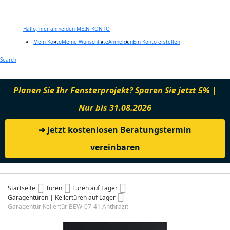
Hallo, hier anmelden
MEIN KONTO
Mein Konto
Meine Wunschliste
Anmelden
Ein Konto erstellen
Zum
Search
Inhalt
springen
Planen Sie Ihr Fensterprojekt? Sparen Sie jetzt 5% |
Nur bis 31.08.2026
➔ Jetzt kostenlosen Beratungstermin
vereinbaren
Startseite
Türen
Türen auf Lager
Garagentüren | Kellertüren auf Lager
Garagentür Kellertür BEW-07-41 Anthrazit
Zum