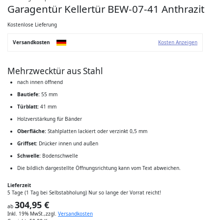
Anfang
Garagentür Kellertür BEW-07-41 Anthrazit
der
Bildgalerie
springen
Kostenlose Lieferung
Versandkosten
Kosten Anzeigen
Mehrzwecktür aus Stahl
nach innen öffnend
Bautiefe:
55 mm
Türblatt:
41 mm
Holzverstärkung für Bänder
Oberfläche:
Stahlplatten lackiert oder verzinkt 0,5 mm
Griffset:
Drücker innen und außen
Schwelle:
Bodenschwelle
Die bildlich dargestellte Öffnungsrichtung kann vom Text abweichen.
Lieferzeit
5 Tage (1 Tag bei Selbstabholung) Nur so lange der Vorrat reicht!
304,95 €
ab
Inkl. 19% MwSt.
,
zzgl.
Versandkosten