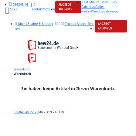
Last Minute Deals
5%
|
036848 40
ANGEBOT
Rabatt auf alles
Kontaktformular
22 22
ANFRAGEN
wird im Warenkorb abgezogen
Über 25 Jahre Erfahrung
Trusted Shops: Sehr
ANGEBOT
gut
ANFRAGEN
Warenkorb
Warenkorb
Sie haben keine Artikel in Ihrem Warenkorb.
036848 40 22 22
Mo - Fr: 9 - 16 Uhr