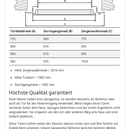
Türblattbreite (A)
Durchgangsmaß (B)
Zargenaußenmaß (C)
735
685
770
860
810
895
960
910
995
985
935
1020
Höhe Zargenaußenmaß = 2010 mm
Höhe Türblatt = 1985 mm
Durchgangshöhe = 1965 mm
Höchste Qualität garantiert
Viele Häuser haben eine Garagentür, sie werden meistens als Kellertür oder
auch als Tür für den Hintereingang verwendet. Meist liegen diese Türen
versteckt hinter dem Haus. Garagen Kellertüren sind bei einem Eigenheim nicht
wegzudenken. Sie ersparen uns den ein oder anderen Weg ums Haus und sind
einfach praktisch.
Diese Türen sollten neben der Haustür ebenso sicher sein und Ihre Familie vor
Einbrechern schützen. Unsere Garagentür Kellertür wird mit höchster Akribie