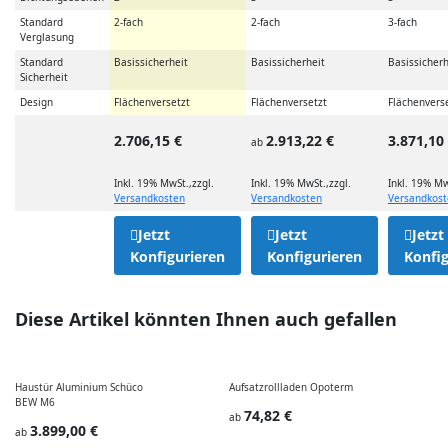
Standard
2-fach
2-fach
3-fach
Verglasung
Standard
Basissicherheit
Basissicherheit
Basissicherh
Sicherheit
Design
Flächenversetzt
Flächenversetzt
Flächenvers
2.706,15 €
2.913,22 €
3.871,10
ab
Inkl. 19% MwSt.
,
zzgl.
Inkl. 19% MwSt.
,
zzgl.
Inkl. 19% Mw
Versandkosten
Versandkosten
Versandkos
Jetzt
Jetzt
Jetzt
Konfigurieren
Konfigurieren
Konfig
Diese Artikel könnten Ihnen auch gefallen
Haustür Aluminium Schüco
Aufsatzrollladen Opoterm
BEW M6
74,82 €
ab
3.899,00 €
ab