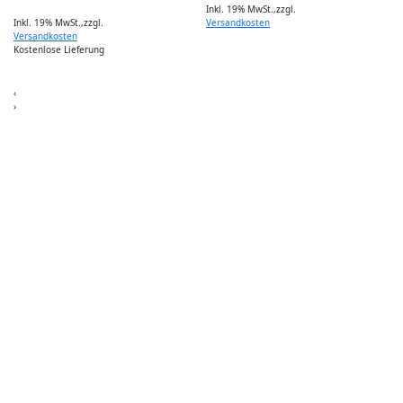
Inkl. 19% MwSt.
,
zzgl.
Inkl. 19% MwSt.
,
zzgl.
Versandkosten
I
Versandkosten
Kostenlose Lieferung
‹
›