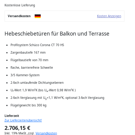
der
Bildgalerie
Kostenlose Lieferung
springen
Versandkosten
Kosten Anzeigen
Hebeschiebetüren für Balkon und Terrasse
Profilsystem Schüco Corona CT 70 HS
Zargenbautiefe 167 mm
Flügelbautiefe von 70 mm
flache, barrierefreie Schwelle
3/5 Kammer-System
2-fach umlaufende Dichtungsebenen
U
-Wert 1,9 W/m²K (bis U
-Wert 0,98 W/m²K )
f
w
2-fach Verglasung mit U
=1,1 W/m²K, optional 3-fach Verglasung
g
Flügelgewicht bis 300 kg
Lieferzeit
Zur Lieferzeitenübersicht!
2.706,15 €
Inkl. 19% MwSt.
,
zzgl.
Versandkosten