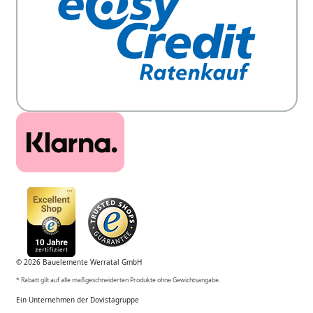
© 2026 Bauelemente Werratal GmbH
* Rabatt gilt auf alle maßgeschneiderten Produkte ohne Gewichtsangabe.
Ein Unternehmen der Dovistagruppe