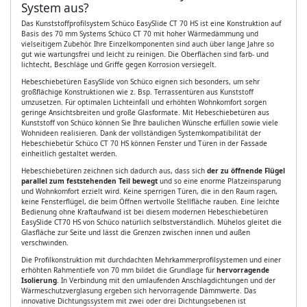
System aus?
Das Kunststoffprofilsystem Schüco EasySlide CT 70 HS ist eine Konstruktion auf
Basis des 70 mm Systems Schüco CT 70 mit hoher Wärmedämmung und
vielseitigem Zubehör. Ihre Einzelkomponenten sind auch über lange Jahre so
gut wie wartungsfrei und leicht zu reinigen. Die Oberflächen sind farb- und
lichtecht, Beschläge und Griffe gegen Korrosion versiegelt.
Hebeschiebetüren EasySlide von Schüco eignen sich besonders, um sehr
großflächige Konstruktionen wie z. Bsp. Terrassentüren aus Kunststoff
umzusetzen. Für optimalen Lichteinfall und erhöhten Wohnkomfort sorgen
geringe Ansichtsbreiten und große Glasformate. Mit Hebeschiebetüren aus
Kunststoff von Schüco können Sie Ihre baulichen Wünsche erfüllen sowie viele
Wohnideen realisieren. Dank der vollständigen Systemkompatibilität der
Hebeschiebetür Schüco CT 70 HS können Fenster und Türen in der Fassade
einheitlich gestaltet werden.
Hebeschiebetüren zeichnen sich dadurch aus, dass sich
der zu öffnende Flügel
parallel zum feststehenden Teil bewegt
und so eine enorme Platzeinsparung
und Wohnkomfort erzielt wird. Keine sperrigen Türen, die in den Raum ragen,
keine Fensterflügel, die beim Öffnen wertvolle Stellfläche rauben. Eine leichte
Bedienung ohne Kraftaufwand ist bei diesem modernen Hebeschiebetüren
EasySlide CT70 HS von Schüco natürlich selbstverständlich. Mühelos gleitet die
Glasfläche zur Seite und lässt die Grenzen zwischen innen und außen
verschwinden.
Die Profilkonstruktion mit durchdachten Mehrkammerprofilsystemen und einer
erhöhten Rahmentiefe von 70 mm bildet die Grundlage für
hervorragende
Isolierung
. In Verbindung mit den umlaufenden Anschlagdichtungen und der
Wärmeschutzverglasung ergeben sich hervorragende Dämmwerte. Das
innovative Dichtungssystem mit zwei oder drei Dichtungsebenen ist