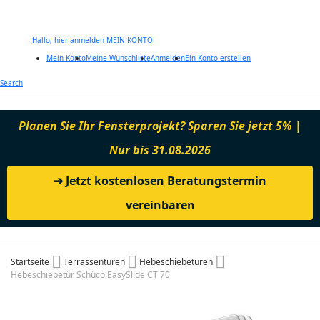
Hallo, hier anmelden
MEIN KONTO
Mein Konto
Meine Wunschliste
Anmelden
Ein Konto erstellen
Zum
Search
Inhalt
springen
Planen Sie Ihr Fensterprojekt? Sparen Sie jetzt 5% |
Nur bis 31.08.2026
➔ Jetzt kostenlosen Beratungstermin
vereinbaren
Startseite
Terrassentüren
Hebeschiebetüren
Hebeschiebetür Schüco EasySlide CT 70
Zum
Ende