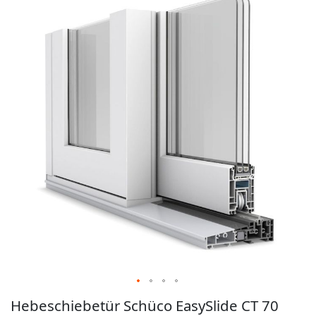
der
Bildgalerie
springen
Zum
Hebeschiebetür Schüco EasySlide CT 70
Anfang