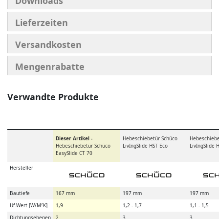
Downloads
Lieferzeiten
Versandkosten
Mengenrabatte
Verwandte Produkte
Dieser Artikel -
Hebeschiebetür Schüco
Hebeschiebe
Hebeschiebetür Schüco
LivIngSlide HST Eco
LivIngSlide 
EasySlide CT 70
Hersteller
Bautiefe
167 mm
197 mm
197 mm
Uf-Wert [W/M²K]
1,9
1,2 - 1,7
1,1 - 1,5
Dichtungsebenen
2
3
3