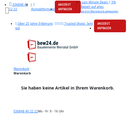
Last Minute Deals
5%
|
036848 40
ANGEBOT
Rabatt auf alles
Kontaktformular
22 22
ANFRAGEN
wird im Warenkorb abgezogen
Über 25 Jahre Erfahrung
Trusted Shops: Sehr
ANGEBOT
gut
ANFRAGEN
Warenkorb
Warenkorb
Sie haben keine Artikel in Ihrem Warenkorb.
036848 40 22 22
Mo - Fr: 9 - 16 Uhr