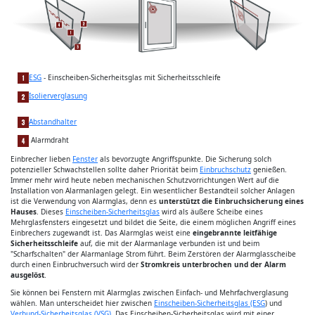
ESG
- Einscheiben-Sicherheitsglas mit Sicherheitsschleife
Isolierverglasung
Abstandhalter
Alarmdraht
Einbrecher lieben
Fenster
als bevorzugte Angriffspunkte. Die Sicherung solch
potenzieller Schwachstellen sollte daher Priorität beim
Einbruchschutz
genießen.
Immer mehr wird heute neben mechanischen Schutzvorrichtungen Wert auf die
Installation von Alarmanlagen gelegt. Ein wesentlicher Bestandteil solcher Anlagen
ist die Verwendung von Alarmglas, denn es
unterstützt die Einbruchsicherung eines
Hauses
. Dieses
Einscheiben-Sicherheitsglas
wird als äußere Scheibe eines
Mehrglasfensters eingesetzt und bildet die Seite, die einem möglichen Angriff eines
Einbrechers zugewandt ist. Das Alarmglas weist eine
eingebrannte leitfähige
Sicherheitsschleife
auf, die mit der Alarmanlage verbunden ist und beim
"Scharfschalten" der Alarmanlage Strom führt. Beim Zerstören der Alarmglasscheibe
durch einen Einbruchversuch wird der
Stromkreis unterbrochen und der Alarm
ausgelöst
.
Sie können bei Fenstern mit Alarmglas zwischen Einfach- und Mehrfachverglasung
wählen. Man unterscheidet hier zwischen
Einscheiben-Sicherheitsglas (ESG
) und
Verbund-Sicherheitsglas (VSG)
. Das Einscheiben-Sicherheitsglas wird mit einer