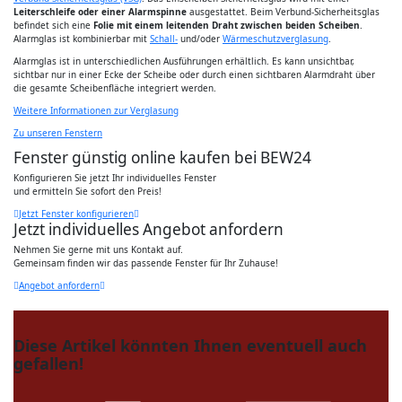
Leiterschleife oder einer Alarmspinne
ausgestattet. Beim Verbund-Sicherheitsglas
befindet sich eine
Folie mit einem leitenden Draht zwischen beiden Scheiben
.
Alarmglas ist kombinierbar mit
Schall-
und/oder
Wärmeschutzverglasung
.
Alarmglas ist in unterschiedlichen Ausführungen erhältlich. Es kann unsichtbar,
sichtbar nur in einer Ecke der Scheibe oder durch einen sichtbaren Alarmdraht über
die gesamte Scheibenfläche integriert werden.
Weitere Informationen zur Verglasung
Zu unseren Fenstern
Fenster günstig online kaufen bei BEW24
Konfigurieren Sie jetzt Ihr individuelles Fenster
und ermitteln Sie sofort den Preis!
Jetzt Fenster konfigurieren
Jetzt individuelles Angebot anfordern
Nehmen Sie gerne mit uns Kontakt auf.
Gemeinsam finden wir das passende Fenster für Ihr Zuhause!
Angebot anfordern
Diese Artikel könnten Ihnen eventuell auch
gefallen!