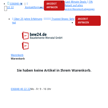
Last Minute Deals
5%
|
036848 40
ANGEBOT
Rabatt auf alles
Kontaktformular
22 22
ANFRAGEN
wird im Warenkorb abgezogen
Über 25 Jahre Erfahrung
Trusted Shops: Sehr
ANGEBOT
gut
ANFRAGEN
Warenkorb
Warenkorb
Sie haben keine Artikel in Ihrem Warenkorb.
036848 40 22 22
Mo - Fr: 9 - 16 Uhr