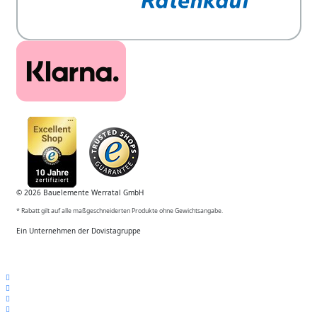
© 2026 Bauelemente Werratal GmbH
* Rabatt gilt auf alle maßgeschneiderten Produkte ohne Gewichtsangabe.
Ein Unternehmen der Dovistagruppe