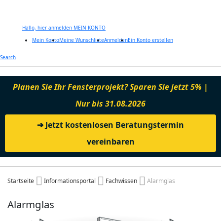
Hallo, hier anmelden
MEIN KONTO
Mein Konto
Meine Wunschliste
Anmelden
Ein Konto erstellen
Zum
Search
Inhalt
springen
Planen Sie Ihr Fensterprojekt? Sparen Sie jetzt 5% |
Nur bis 31.08.2026
➔ Jetzt kostenlosen Beratungstermin
vereinbaren
Startseite
Informationsportal
Fachwissen
Alarmglas
Alarmglas