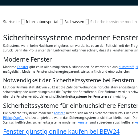
Startseite
Informationsportal
Fachwissen
Sicherheitssysteme modern
Sicherheitssysteme moderner Fenste
Spätestens, wenn beim Nachbarn eingebrochen wurde, ist es an der Zeit sich mit der Fra
zurück. Denn die Profis unter den Einbrechern erkennen schnell, dass die Fenster sicher s
Moderne Fenster
Moderne
Fenster
gibt es in allen möglichen Ausführungen. So werden sie aus
Kunststoff
,
H
maßgeblich. Moderne Fenster sind energiesparend, wirtschaftlich und einbruchsicher.
Notwendigkeit der Sicherheitssysteme bei Fenstern
Laut der Kriminalstatistik von 2012 ist die Zahl der Wohnungseinbrüche stark angestiege
schwerwiegende Auswirkungen auf die Psyche der Betroffenen. Der Einbruch wird als schw
über die Fenster verübt, daher sind
Sicherheitssysteme bei Fenstern
sehr wichtig.
Sicherheitssysteme für einbruchsichere Fenste
Die Sicherheitssysteme moderner
Fenster
richten sich an das Sicherheitsbedürfnis der Ve
Pilzkopfzapfen
sind zu empfehlen, wenn das Sicherungssystem unsichtbar bleiben soll. Durc
Stahlschließbleche. Sicherheitssysteme moderner
Fenster
sind außerdem abschließbare
Fe
Fenster günstig online kaufen bei BEW24