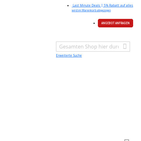
Last Minute Deals
5% Rabatt auf alles
wird im Warenkorb abgezogen
ANGEBOT ANFRAGEN
Search
Erweiterte Suche
Warenk