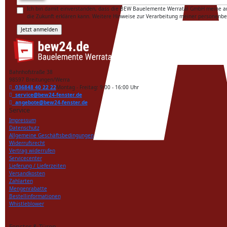
Ich bin damit einverstanden, dass die BEW Bauelemente Werratal GmbH meine ange
die Zukunft erklären kann. Weitere Hinweise zur Verarbeitung meiner personenb
Bahnhofstraße 38
98597 Breitungen/Werra
036848 40 22 22
Montag - Freitag: 9:00 - 16:00 Uhr
service@bew24-fenster.de
angebote@bew24-fenster.de
Service
Impressum
Datenschutz
Allgemeine Geschäftsbedingungen
Widerrufsrecht
Vertrag widerrufen
Servicecenter
Lieferung / Lieferzeiten
Versandkosten
Zahlarten
Mengenrabatte
Bestellinformationen
Whistleblower
Fenster & Türen