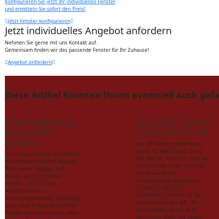
Konfigurieren Sie jetzt Ihr individuelles Fenster
und ermitteln Sie sofort den Preis!
Jetzt Fenster konfigurieren
Jetzt individuelles Angebot anfordern
Nehmen Sie gerne mit uns Kontakt auf.
Gemeinsam finden wir das passende Fenster für Ihr Zuhause!
Angebot anfordern
Diese Artikel könnten Ihnen eventuell auch gefa
Absturzsicherung
Beschlagsicherhei
bodentiefer
t RC 2 und RC 2 N
Fenster
Aus WK (Widerstandsklasse)
wurde RC (Resistance Class)
Die zeitgenössische Architektur
Die DIN EN 1627:2011 löst die
mit lichtdurchfluteten Räumen
Vornorm DIN V ENV 1627 ab.
führt immer häufiger zum
Damit wurde der
Einsatz von bodentiefen
Einbruchschutz europaweit
Fenstern. Sie sind ein
verbindlich genormt.
wunderschönes
Sichtbarstes Zeichen ist die
Gestaltungselement, allerdings
Bezeichnung: Aus WK - Wi­
muss beim Einbau bodentiefer
derstandsklasse wurde RC -
Fenster beachtet werden, dass
Resistance Class. Die neuen