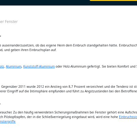
er Fenster
r
ge auseinanderzusetzen, ob das eigene Heim dem Einbruch standgehalten hätte. Einbruchsich
ind, und geben ihren Einbruchsplan auf.
olz
,
Aluminium
,
Kunststoff-Aluminium
oder Holz-Aluminium gefertigt. Sie bieten Komfort un
n. Gegenüber 2011 wurde 2012 ein Anstieg von 8,7 Prozent verzeichnet und die Tendenz ist 
erer Eingriff auf die Intimsphäre empfunden und führt zu Angstzuständen bei den Betroffe
r
rbraucher. Zu den häufig verwendeten Sicherungsmaßnahmen bei Fenster gehört eine Aufschrau
h Pilzkopfzapfen, der in die Schließverriegelung eingebaut wird, wird eine hohe
Einbruchssi
nstergriffe