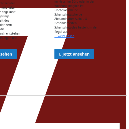
im Haus, im Büro oder in der
rhitzen der
Wohnung möglich ist.
n mit kalter
Flachglasscheibe
r abgekühlt
Schallschutzscheibe
geringe
Abstandhalter Aufbau &
eit des
Besonderheiten
 der Kern
Schallschutzglas besteht in der
 die
Regel aus ...
urch entstehen
... weiterlesen
nnungen und
nsehen
Jetzt ansehen