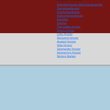
Dreh-Kipp Fenster Weiß Standardmaße
Energiesparfenster
Schallschutzfenster
Einbruchschutzfenster
Rollläden
Zubehör
ThermoMax Fenster
Schüco Fenster
Lines Fenster
Deceunick Fenster
Aluplast Fenster
Veka Fenster
Salamander Fenster
Kömmerling Fenster
Weitere Marken