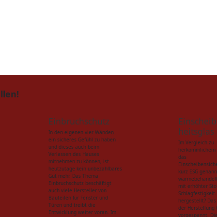
llen!
Einbruchschutz
Einscheib
heitsglas
In den eigenen vier Wänden
ein sicheres Gefühl zu haben
Im Vergleich zu
und dieses auch beim
herkömmlichem 
Verlassen des Hauses
das
mitnehmen zu können, ist
Einscheibensiche
heutzutage kein unbezahlbares
kurz ESG genann
Gut mehr. Das Thema
wärmebehandelt
Einbruchschutz beschäftigt
mit erhöhter Sto
auch viele Hersteller von
Schlagfestigkeit
Bauteilen für Fenster und
hergestellt? Das
Türen und treibt die
der Herstellung
Entwicklung weiter voran. Im
vorgespannt. Di