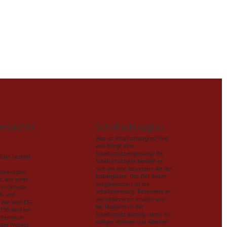
ensicher
Schallschutzglas
Was ist Schallschutzglas? Und
was bringt eine
Schallschutzverglasung? Bei
Glas besteht
Schallschutzglas handelt es
sich um eine besondere Art des
rheitsglas,
Isolierglases. Das Ziel dieser
t, aus einer
Verglasungsart ist die
en Scheibe
Schalldämmung. Besonders an
ß- und
viel befahrenen Straßen und
. Wie wird ESG
bei Fluglärm ist der
 ESG wird bei
Schallschutz wichtig, damit ein
 thermisch
ruhiges Wohnen und Arbeiten
eser Prozess