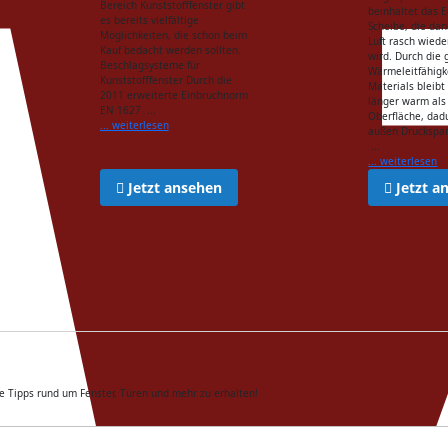
Bereich Kunststofffenster gibt
beinhaltet das E
es bereits vielfältige
Scheibe, die dan
Möglichkeiten, die schon beim
Luft rasch wiede
Kauf bedacht werden sollten.
wird. Durch die 
Beschlagsysteme für
Wärmeleitfähigk
Kunststofffenster Durch die
Materials bleibt
2011 erweiterte Einbruchnorm
länger warm als
EN 1627 ...
Oberfläche, dad
... weiterlesen
außen Druckspa
...
... weiterlesen
Jetzt ansehen
Jetzt a
e Tipps rund um Fenster, Türen und mehr zu erhalten!