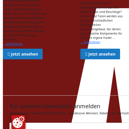
sie eine Absturzsicherung
RC-Klassen sind nicht
benötigen, denn anders als
deckungsgleich mit den WK-
Balkon- und Terrassentüren
Klassen. Was sind Beschläge?
führen sie ins Leere. Wann sind
Fenster und Türen werden aus
Absturzsicherungen nötig? Für
ganz unterschiedlichen
diese Absturzsicherung (auch
Montageteilen
Umwehrung genannt) gibt es
zusammengebaut, bei denen
strenge gesetzliche Vorgaben,
jede einzelne Komponente für
da sie ein Abstürzen von
sich ihre eigene Funkti ...
Personen ...
... weiterlesen
... weiterlesen
Jetzt ansehen
Jetzt ansehen
Für unseren Newsletter anmelden
Abonnieren Sie unseren BEW-Newsletter, um exklusive Aktionen, Rabatte und wertvoll
E-Mail
*