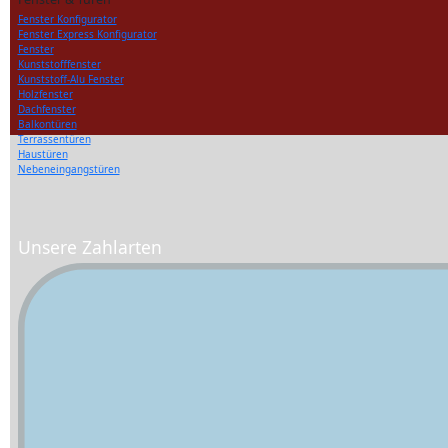
Fenster Konfigurator
Fenster Express Konfigurator
Fenster
Kunststofffenster
Kunststoff-Alu Fenster
Holzfenster
Dachfenster
Balkontüren
Terrassentüren
Haustüren
Nebeneingangstüren
Unsere Zahlarten