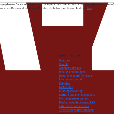
gebenen Daten verarbeitet um mich per Email über Produkte und Dienstleistungen zu informie
ezogenen Daten und zu meinen Rechten als betroffene Person finde ich
hier
.
*
Informationen
Über uns
Kontakt
Angebot anfragen
Hilfe und Anleitungen
Sicher und geprüft einkaufen
Informationsportal
Ratgeber
Fachwissen
Leistungserklärung
Karriere und Stellenangebote
Montagepartner werden
Häufig gestellte Fragen - FAQ
EM-Fotoaktion Gewinner
Trusted Shops Bewertungen
Weitere Produkte