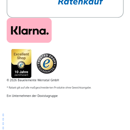
© 2026 Bauelemente Werratal GmbH
* Rabatt gilt auf alle maßgeschneiderten Produkte ohne Gewichtsangabe.
Ein Unternehmen der Dovistagruppe