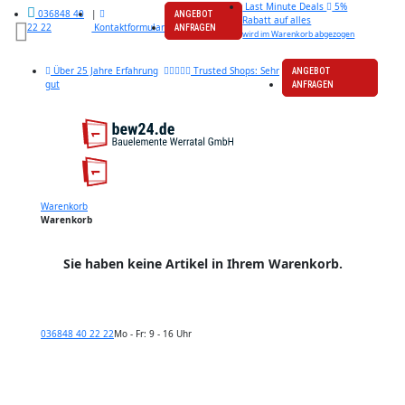
Last Minute Deals
5%
|
036848 40
ANGEBOT
Rabatt auf alles
Kontaktformular
22 22
ANFRAGEN
wird im Warenkorb abgezogen
Über 25 Jahre Erfahrung
Trusted Shops: Sehr
ANGEBOT
gut
ANFRAGEN
Warenkorb
Warenkorb
Sie haben keine Artikel in Ihrem Warenkorb.
036848 40 22 22
Mo - Fr: 9 - 16 Uhr