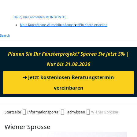
Hallo, hier anmelden
MEIN KONTO
Mein Konto
Meine Wunschliste
Anmelden
Ein Konto erstellen
Zum
Search
Inhalt
springen
Planen Sie Ihr Fensterprojekt? Sparen Sie jetzt 5% |
Nur bis 31.08.2026
➔ Jetzt kostenlosen Beratungstermin
vereinbaren
Startseite
Informationsportal
Fachwissen
Wiener Sprosse
Wiener Sprosse