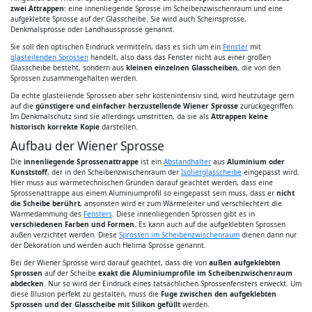
zwei Attrappen
: eine innenliegende Sprosse im Scheibenzwischenraum und eine
aufgeklebte Sprosse auf der Glasscheibe. Sie wird auch Scheinsprosse,
Denkmalsprosse oder Landhaussprosse genannt.
Sie soll den optischen Eindruck vermitteln, dass es sich um ein
Fenster
mit
glasteilenden Sprossen
handelt, also dass das Fenster nicht aus einer großen
Glasscheibe besteht, sondern aus
kleinen einzelnen Glasscheiben
, die von den
Sprossen zusammengehalten werden.
Da echte glasteilende Sprossen aber sehr kostenintensiv sind, wird heutzutage gern
auf die
günstigere und einfacher herzustellende Wiener Sprosse
zurückgegriffen.
Im Denkmalschutz sind sie allerdings umstritten, da sie als
Attrappen keine
historisch korrekte Kopie
darstellen.
Aufbau der Wiener Sprosse
Die
innenliegende Sprossenattrappe
ist ein
Abstandhalter
aus
Aluminium oder
Kunststoff
, der in den Scheibenzwischenraum der
Isolierglasscheibe
eingepasst wird.
Hier muss aus wärmetechnischen Gründen darauf geachtet werden, dass eine
Sprossenattrappe aus einem Aluminiumprofil so eingepasst sein muss, dass er
nicht
die Scheibe berührt
, ansonsten wird er zum Wärmeleiter und verschlechtert die
Wärmedämmung des
Fensters
. Diese innenliegenden Sprossen gibt es in
verschiedenen Farben und Formen
. Es kann auch auf die aufgeklebten Sprossen
außen verzichtet werden. Diese
Sprossen im Scheibenzwischenraum
dienen dann nur
der Dekoration und werden auch Helima Sprosse genannt.
Bei der Wiener Sprosse wird darauf geachtet, dass die von
außen aufgeklebten
Sprossen
auf der Scheibe
exakt die Aluminiumprofile im Scheibenzwischenraum
abdecken
. Nur so wird der Eindruck eines tatsächlichen Sprossenfensters erweckt. Um
diese Illusion perfekt zu gestalten, muss die
Fuge zwischen den aufgeklebten
Sprossen und der Glasscheibe mit Silikon gefüllt
werden.