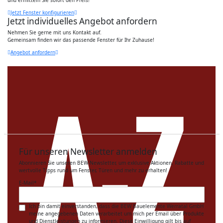
Jetzt Fenster konfigurieren
Jetzt individuelles Angebot anfordern
Nehmen Sie gerne mit uns Kontakt auf.
Gemeinsam finden wir das passende Fenster für Ihr Zuhause!
Angebot anfordern
Für unseren Newsletter anmelden
Abonnieren Sie unseren BEW-Newsletter, um exklusive Aktionen, Rabatte und
wertvolle Tipps rund um Fenster, Türen und mehr zu erhalten!
E-Mail
*
Ich bin damit einverstanden, dass die BEW Bauelemente Werratal GmbH
meine angegebenen Daten verarbeitet um mich per Email über Produkte
und Dienstleistungen zu informieren. Diese Einwilligung gilt bis auf