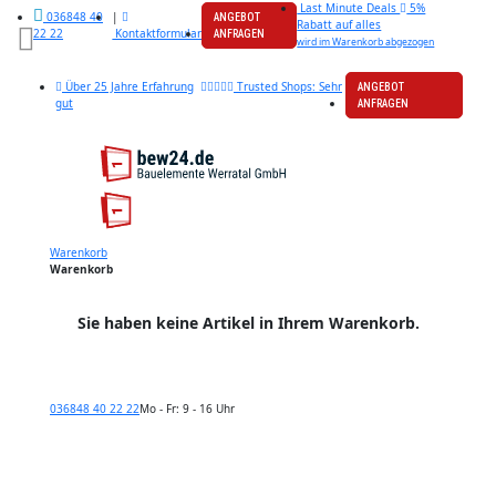
Last Minute Deals
5%
|
036848 40
ANGEBOT
Rabatt auf alles
Kontaktformular
22 22
ANFRAGEN
wird im Warenkorb abgezogen
Über 25 Jahre Erfahrung
Trusted Shops: Sehr
ANGEBOT
gut
ANFRAGEN
Warenkorb
Warenkorb
Sie haben keine Artikel in Ihrem Warenkorb.
036848 40 22 22
Mo - Fr: 9 - 16 Uhr