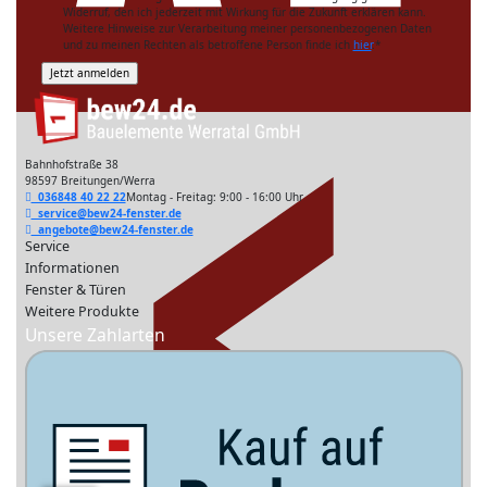
Widerruf, den ich jederzeit mit Wirkung für die Zukunft erklären kann.
Weitere Hinweise zur Verarbeitung meiner personenbezogenen Daten
und zu meinen Rechten als betroffene Person finde ich
hier
.
*
Bahnhofstraße 38
98597 Breitungen/Werra
036848 40 22 22
Montag - Freitag: 9:00 - 16:00 Uhr
service@bew24-fenster.de
angebote@bew24-fenster.de
Service
Informationen
Fenster & Türen
Weitere Produkte
Unsere Zahlarten