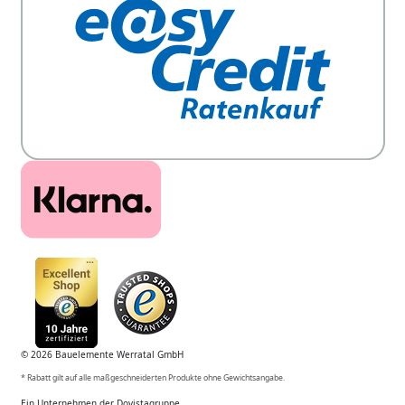
© 2026 Bauelemente Werratal GmbH
* Rabatt gilt auf alle maßgeschneiderten Produkte ohne Gewichtsangabe.
Ein Unternehmen der Dovistagruppe