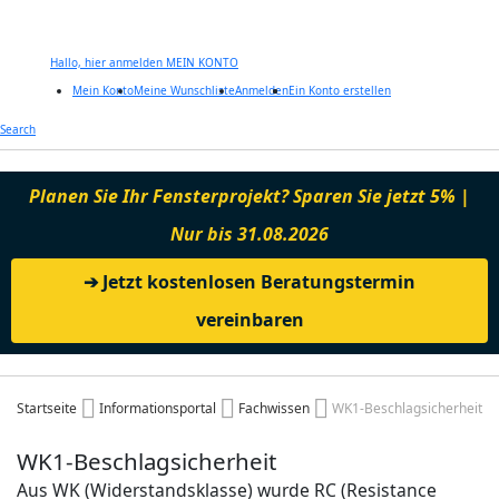
Hallo, hier anmelden
MEIN KONTO
Mein Konto
Meine Wunschliste
Anmelden
Ein Konto erstellen
Zum
Search
Inhalt
springen
Planen Sie Ihr Fensterprojekt? Sparen Sie jetzt 5% |
Nur bis 31.08.2026
➔ Jetzt kostenlosen Beratungstermin
vereinbaren
Startseite
Informationsportal
Fachwissen
WK1-Beschlagsicherheit
WK1-Beschlagsicherheit
Aus WK (Widerstandsklasse) wurde RC (Resistance