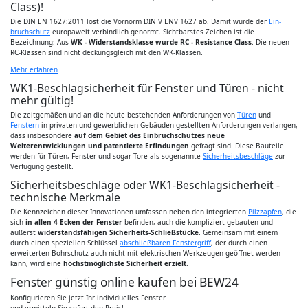
Class)!
Die DIN EN 1627:2011 löst die Vornorm DIN V ENV 1627 ab. Damit wurde der
Ein­
bruchschutz
europaweit verbindlich genormt. Sichtbarstes Zeichen ist die
Bezeichnung: Aus
WK - Wi­derstandsklasse wurde RC - Resistance Class
. Die neuen
RC-Klassen sind nicht deckungsgleich mit den WK-Klassen.
Mehr erfahren
WK1-Beschlagsicherheit für Fenster und Türen - nicht
mehr gültig!
Die zeitgemäßen und an die heute bestehenden Anforderungen von
Türen
und
Fenstern
in privaten und gewerblichen Gebäuden gestellten Anforderungen verlangen,
dass insbesondere
auf dem Gebiet des Einbruchschutzes neue
Weiterentwicklungen und patentierte Erfindungen
gefragt sind. Diese Bauteile
werden für Türen, Fenster und sogar Tore als sogenannte
Sicherheitsbeschläge
zur
Verfügung gestellt.
Sicherheitsbeschläge oder WK1-Beschlagsicherheit -
technische Merkmale
Die Kennzeichen dieser Innovationen umfassen neben den integrierten
Pilzzapfen
, die
sich
in allen 4 Ecken der Fenster
befinden, auch die kompliziert gebauten und
äußerst
widerstandsfähigen Sicherheits-Schließstücke
. Gemeinsam mit einem
durch einen speziellen Schlüssel
abschließbaren Fenstergriff
, der durch einen
erweiterten Bohrschutz auch nicht mit elektrischen Werkzeugen geöffnet werden
kann, wird eine
höchstmöglichste Sicherheit erzielt
.
Fenster günstig online kaufen bei BEW24
Konfigurieren Sie jetzt Ihr individuelles Fenster
und ermitteln Sie sofort den Preis!