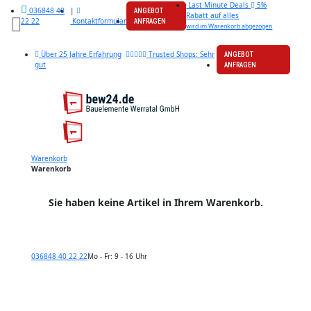
Last Minute Deals
5%
|
036848 40
ANGEBOT
Rabatt auf alles
Kontaktformular
22 22
ANFRAGEN
wird im Warenkorb abgezogen
Über 25 Jahre Erfahrung
Trusted Shops: Sehr
ANGEBOT
gut
ANFRAGEN
Warenkorb
Warenkorb
Sie haben keine Artikel in Ihrem Warenkorb.
036848 40 22 22
Mo - Fr: 9 - 16 Uhr