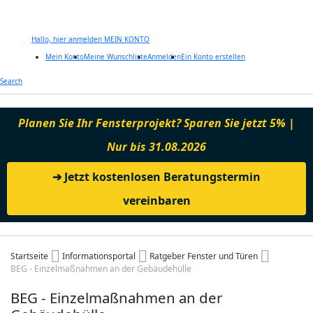
Hallo, hier anmelden
MEIN KONTO
Mein Konto
Meine Wunschliste
Anmelden
Ein Konto erstellen
Zum
Search
Inhalt
springen
Planen Sie Ihr Fensterprojekt? Sparen Sie jetzt 5% |
Nur bis 31.08.2026
➔ Jetzt kostenlosen Beratungstermin
vereinbaren
Startseite
Informationsportal
Ratgeber Fenster und Türen
BEG - Einzelmaßnahmen an der Gebäudehülle
BEG - Einzelmaßnahmen an der