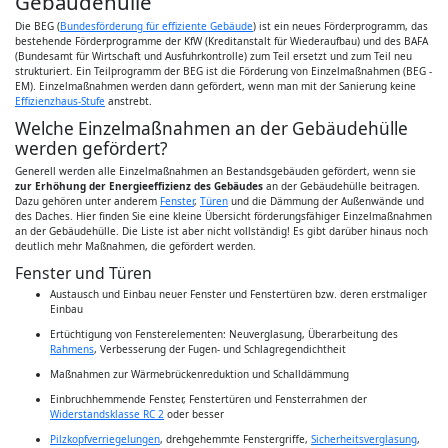
Gebäudehülle
Die BEG (
Bundesförderung für effiziente Gebäude
) ist ein neues Förderprogramm, das
bestehende Förderprogramme der KfW (Kreditanstalt für Wiederaufbau) und des BAFA
(Bundesamt für Wirtschaft und Ausfuhrkontrolle) zum Teil ersetzt und zum Teil neu
strukturiert. Ein Teilprogramm der BEG ist die Förderung von Einzelmaßnahmen (BEG -
EM). Einzelmaßnahmen werden dann gefördert, wenn man mit der Sanierung keine
Effizienzhaus-Stufe
anstrebt.
Welche Einzelmaßnahmen an der Gebäudehülle
werden gefördert?
Generell werden alle Einzelmaßnahmen an Bestandsgebäuden gefördert, wenn sie
zur Erhöhung der Energieeffizienz des Gebäudes
an der Gebäudehülle beitragen.
Dazu gehören unter anderem
Fenster
,
Türen
und die Dämmung der Außenwände und
des Daches. Hier finden Sie eine kleine Übersicht förderungsfähiger Einzelmaßnahmen
an der Gebäudehülle. Die Liste ist aber nicht vollständig! Es gibt darüber hinaus noch
deutlich mehr Maßnahmen, die gefördert werden.
Fenster und Türen
Austausch und Einbau neuer Fenster und Fenstertüren bzw. deren erstmaliger
Einbau
Ertüchtigung von Fensterelementen: Neuverglasung, Überarbeitung des
Rahmens
, Verbesserung der Fugen- und Schlagregendichtheit
Maßnahmen zur Wärmebrückenreduktion und Schalldämmung
Einbruchhemmende Fenster, Fenstertüren und Fensterrahmen der
Widerstandsklasse RC 2
oder besser
Pilzkopfverriegelungen
, drehgehemmte Fenstergriffe,
Sicherheitsverglasung
,