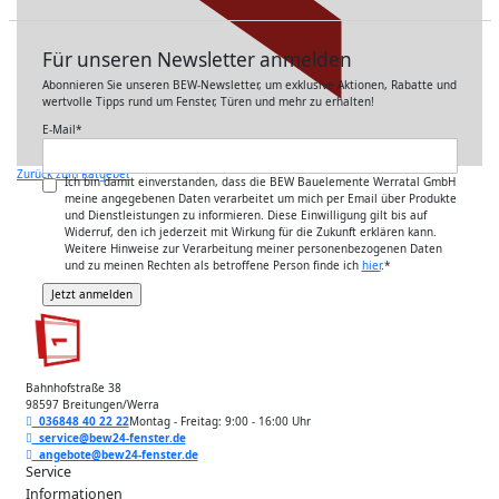
Für unseren Newsletter anmelden
Abonnieren Sie unseren BEW-Newsletter, um exklusive Aktionen, Rabatte und
wertvolle Tipps rund um Fenster, Türen und mehr zu erhalten!
E-Mail
*
Zurück zum Ratgeber
Ich bin damit einverstanden, dass die BEW Bauelemente Werratal GmbH
meine angegebenen Daten verarbeitet um mich per Email über Produkte
und Dienstleistungen zu informieren. Diese Einwilligung gilt bis auf
Widerruf, den ich jederzeit mit Wirkung für die Zukunft erklären kann.
Weitere Hinweise zur Verarbeitung meiner personenbezogenen Daten
und zu meinen Rechten als betroffene Person finde ich
hier
.
*
Bahnhofstraße 38
98597 Breitungen/Werra
036848 40 22 22
Montag - Freitag: 9:00 - 16:00 Uhr
service@bew24-fenster.de
angebote@bew24-fenster.de
Service
Informationen