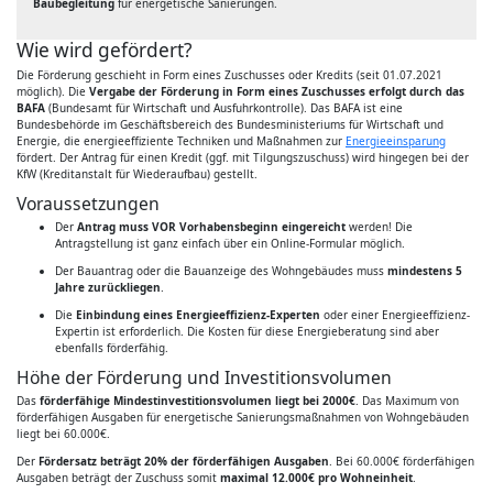
Baubegleitung
für energetische Sanierungen.
Wie wird gefördert?
Die Förderung geschieht in Form eines Zuschusses oder Kredits (seit 01.07.2021
möglich). Die
Vergabe der Förderung in Form eines Zuschusses erfolgt durch das
BAFA
(Bundesamt für Wirtschaft und Ausfuhrkontrolle). Das BAFA ist eine
Bundesbehörde im Geschäftsbereich des Bundesministeriums für Wirtschaft und
Energie, die energieeffiziente Techniken und Maßnahmen zur
Energieeinsparung
fördert. Der Antrag für einen Kredit (ggf. mit Tilgungszuschuss) wird hingegen bei der
KfW (Kreditanstalt für Wiederaufbau) gestellt.
Voraussetzungen
Der
Antrag muss VOR Vorhabensbeginn eingereicht
werden! Die
Antragstellung ist ganz einfach über ein Online-Formular möglich.
Der Bauantrag oder die Bauanzeige des Wohngebäudes muss
mindestens 5
Jahre zurückliegen
.
Die
Einbindung eines Energieeffizienz-Experten
oder einer Energieeffizienz-
Expertin ist erforderlich. Die Kosten für diese Energieberatung sind aber
ebenfalls förderfähig.
Höhe der Förderung und Investitionsvolumen
Das
förderfähige Mindestinvestitionsvolumen liegt bei 2000€
. Das Maximum von
förderfähigen Ausgaben für energetische Sanierungsmaßnahmen von Wohngebäuden
liegt bei 60.000€.
Der
Fördersatz beträgt 20% der förderfähigen Ausgaben
. Bei 60.000€ förderfähigen
Ausgaben beträgt der Zuschuss somit
maximal 12.000€ pro Wohneinheit
.