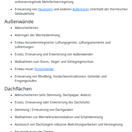
selbstverriegelnde Mehrfachverriegelung
Erneuerung von
Haustüren
und anderen
Außentüren
innerhalb der thermischen
Gebäudehülle
Außenwände
Abbrucharbeiten
Anbringen der Wärmedämmung
Einbau fassadenintegrierter Lüftungsgeräte, Lüftungselemente und
Luftleitungen
Ersatz, Erneuerung und Erweiterung von Außenwänden
Maßnahmen zum Sturm-, Hagel- und Schlagregenschutz
Einbau neuer
Fensterbänke
Erneuerung von Windfang, Vordachkonstruktionen, Geländer und
Eingangsstufen
Dachflächen
Abbrucharbeiten (alte Dämmung, Dachpappe, Asbest)
Ersatz, Erneuerung oder Erweiterung des Dachstuhls
Dämmung / Erneuerung von Dachgauben
Maßnahmen zur Wärmebrückenreduktion und Schalldämmung
Austausch von Dachziegeln inklusive Abdichtungsarbeiten und Versiegelung
Neueindeckung des Daches