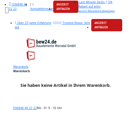
Last Minute Deals
5%
|
036848 40
ANGEBOT
Rabatt auf alles
Kontaktformular
22 22
ANFRAGEN
wird im Warenkorb abgezogen
Über 25 Jahre Erfahrung
Trusted Shops: Sehr
ANGEBOT
gut
ANFRAGEN
Warenkorb
Warenkorb
Sie haben keine Artikel in Ihrem Warenkorb.
036848 40 22 22
Mo - Fr: 9 - 16 Uhr