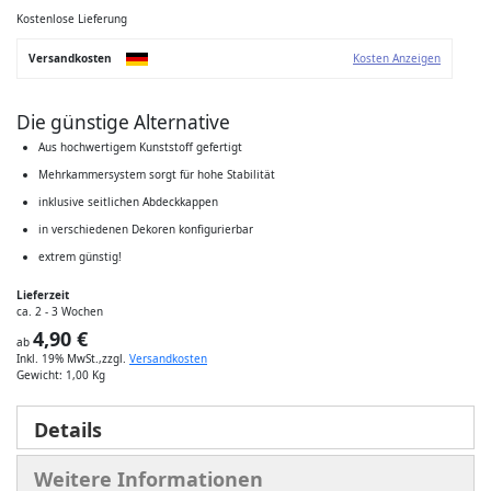
der
Bildgalerie
Kostenlose Lieferung
springen
Versandkosten
Kosten Anzeigen
Die günstige Alternative
Aus hochwertigem Kunststoff gefertigt
Mehrkammersystem sorgt für hohe Stabilität
inklusive seitlichen Abdeckkappen
in verschiedenen Dekoren konfigurierbar
extrem günstig!
Lieferzeit
ca. 2 - 3 Wochen
4,90 €
ab
Inkl. 19% MwSt.
,
zzgl.
Versandkosten
Gewicht:
1,00 Kg
Details
Weitere Informationen