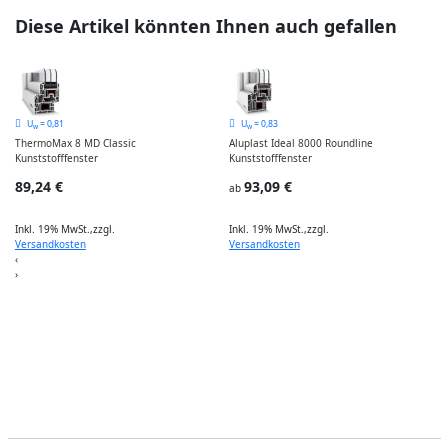
Diese Artikel könnten Ihnen auch gefallen
K
U
= 0,81
U
= 0,83
w
w
ThermoMax 8 MD Classic
Aluplast Ideal 8000 Roundline
Kunststofffenster
Kunststofffenster
I
89,24 €
93,09 €
ab
Inkl. 19% MwSt.
,
zzgl.
Inkl. 19% MwSt.
,
zzgl.
Versandkosten
Versandkosten
‹
›