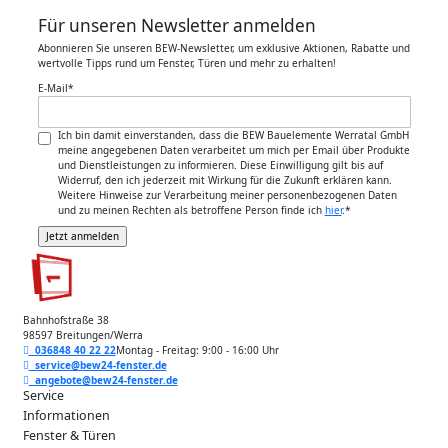
Für unseren Newsletter anmelden
Abonnieren Sie unseren BEW-Newsletter, um exklusive Aktionen, Rabatte und
wertvolle Tipps rund um Fenster, Türen und mehr zu erhalten!
E-Mail
*
Ich bin damit einverstanden, dass die BEW Bauelemente Werratal GmbH
meine angegebenen Daten verarbeitet um mich per Email über Produkte
und Dienstleistungen zu informieren. Diese Einwilligung gilt bis auf
Widerruf, den ich jederzeit mit Wirkung für die Zukunft erklären kann.
Weitere Hinweise zur Verarbeitung meiner personenbezogenen Daten
und zu meinen Rechten als betroffene Person finde ich
hier
.
*
Bahnhofstraße 38
98597 Breitungen/Werra
036848 40 22 22
Montag - Freitag: 9:00 - 16:00 Uhr
service@bew24-fenster.de
angebote@bew24-fenster.de
Service
Informationen
Fenster & Türen