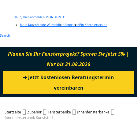
Hallo, hier anmelden
MEIN KONTO
Mein Konto
Meine Wunschliste
Anmelden
Ein Konto erstellen
Zum
Search
Inhalt
springen
Planen Sie Ihr Fensterprojekt? Sparen Sie jetzt 5% |
Nur bis 31.08.2026
➔ Jetzt kostenlosen Beratungstermin
vereinbaren
Startseite
Zubehör
Fensterbänke
Innenfensterbänke
Innenfensterbank Kunststoff
Zum
Ende