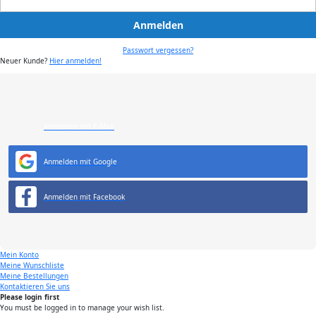
Anmelden
Passwort vergessen?
Neuer Kunde?
Hier anmelden!
Anmelden mit E-Mail
Anmelden mit Google
Anmelden mit Facebook
Mein Konto
Meine Wunschliste
Meine Bestellungen
Kontaktieren Sie uns
Please login first
You must be logged in to manage your wish list.