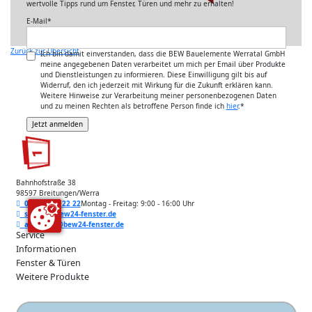
wertvolle Tipps rund um Fenster, Türen und mehr zu erhalten!
E-Mail
*
Zurück zur Übersicht
Ich bin damit einverstanden, dass die BEW Bauelemente Werratal GmbH
meine angegebenen Daten verarbeitet um mich per Email über Produkte
und Dienstleistungen zu informieren. Diese Einwilligung gilt bis auf
Widerruf, den ich jederzeit mit Wirkung für die Zukunft erklären kann.
Weitere Hinweise zur Verarbeitung meiner personenbezogenen Daten
und zu meinen Rechten als betroffene Person finde ich
hier
.
*
Bahnhofstraße 38
98597 Breitungen/Werra
036848 40 22 22
Montag - Freitag: 9:00 - 16:00 Uhr
service@bew24-fenster.de
angebote@bew24-fenster.de
Service
Informationen
Fenster & Türen
Weitere Produkte
Unsere Zahlarten