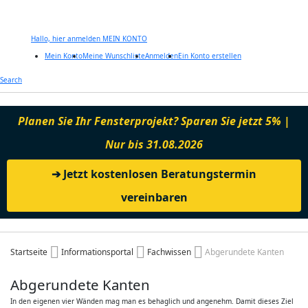
Hallo, hier anmelden
MEIN KONTO
Mein Konto
Meine Wunschliste
Anmelden
Ein Konto erstellen
Zum
Search
Inhalt
springen
Planen Sie Ihr Fensterprojekt? Sparen Sie jetzt 5% |
Nur bis 31.08.2026
➔ Jetzt kostenlosen Beratungstermin
vereinbaren
Startseite
Informationsportal
Fachwissen
Abgerundete Kanten
Abgerundete Kanten
In den eigenen vier Wänden mag man es behaglich und angenehm. Damit dieses Ziel