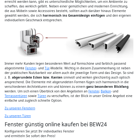
erreicht werden kann, gibt es unterschiedliche Möglichkeiten, um ein Ambiente zu
schaffen, das wirklich gefällt. Neben einer gemütlichen und modernen Einrichtung,
die aus Möbeln sowie Accessoires besteht, sollten auch darüber hinaus Elemente
gewählt werden, die sich
harmonisch ins Gesamtdesign einfügen
und den eigenen
individuellem Geschmack entsprechen.
Immer mehr Kunden legen besonderen Wert auf formschöne und farblich passend
abgestimmte
Fenster
- und
Tür
-Modelle. Wichtig in diesem Zusammenhang ist neben
der praktischen Nutzbarkeit vor allem auch die jeweilige Form und das Design. So sind
z. B.
abgerundete Ecken bzw. Kanten
sinnvoll und wirken gleichzeitig auch optisch
ansprechend. Die Elemente mit abgerundeten Formen fügen sich harmonisch in die
verschiedenen Architekturen ein und können zu einem
ganz besonderen Blickfang
werden. Um sich einen Überblick von den Angeboten an
Fenster
,
Balkon
- und
Terrassentüren
sowie
Türen
zu verschaffen, ist der Blick in unser Online Angebot eine
einfache und zugleich schnelle Option.
Zu unseren Fenstern
Zu unseren Türen
Fenster günstig online kaufen bei BEW24
Konfigurieren Sie jetzt Ihr individuelles Fenster
und ermitteln Sie sofort den Preis!