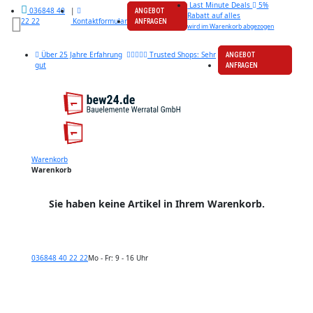
Last Minute Deals
5%
|
036848 40
ANGEBOT
Rabatt auf alles
Kontaktformular
22 22
ANFRAGEN
wird im Warenkorb abgezogen
Über 25 Jahre Erfahrung
Trusted Shops: Sehr
ANGEBOT
gut
ANFRAGEN
Warenkorb
Warenkorb
Sie haben keine Artikel in Ihrem Warenkorb.
036848 40 22 22
Mo - Fr: 9 - 16 Uhr