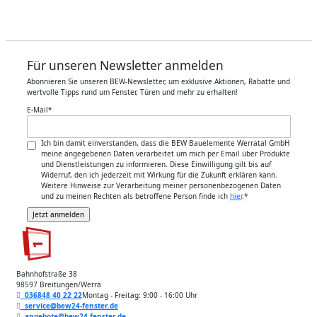
Für unseren Newsletter anmelden
Abonnieren Sie unseren BEW-Newsletter, um exklusive Aktionen, Rabatte und
wertvolle Tipps rund um Fenster, Türen und mehr zu erhalten!
E-Mail
*
Ich bin damit einverstanden, dass die BEW Bauelemente Werratal GmbH
meine angegebenen Daten verarbeitet um mich per Email über Produkte
und Dienstleistungen zu informieren. Diese Einwilligung gilt bis auf
Widerruf, den ich jederzeit mit Wirkung für die Zukunft erklären kann.
Weitere Hinweise zur Verarbeitung meiner personenbezogenen Daten
und zu meinen Rechten als betroffene Person finde ich
hier
.
*
Bahnhofstraße 38
98597 Breitungen/Werra
036848 40 22 22
Montag - Freitag: 9:00 - 16:00 Uhr
service@bew24-fenster.de
angebote@bew24-fenster.de