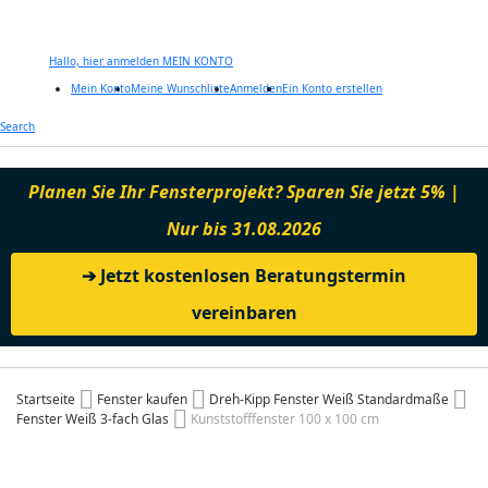
Hallo, hier anmelden
MEIN KONTO
Mein Konto
Meine Wunschliste
Anmelden
Ein Konto erstellen
Zum
Search
Inhalt
springen
Planen Sie Ihr Fensterprojekt? Sparen Sie jetzt 5% |
Nur bis 31.08.2026
➔ Jetzt kostenlosen Beratungstermin
vereinbaren
Startseite
Fenster kaufen
Dreh-Kipp Fenster Weiß Standardmaße
Fenster Weiß 3-fach Glas
Kunststofffenster 100 x 100 cm
Zum
Ende