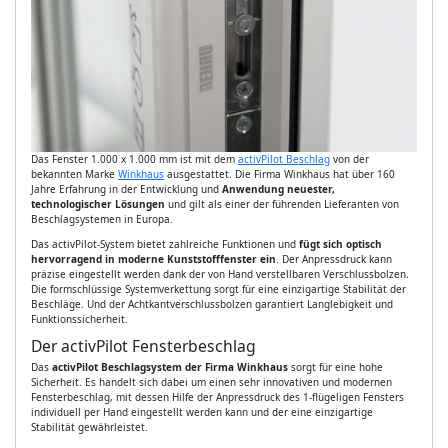
Das Fenster 1.000 x 1.000 mm ist mit dem
activPilot Beschlag
von der
bekannten Marke
Winkhaus
ausgestattet. Die Firma Winkhaus hat über 160
Jahre Erfahrung in der Entwicklung und
Anwendung neuester,
technologischer Lösungen
und gilt als einer der führenden Lieferanten von
Beschlagsystemen in Europa.
Das activPilot-System bietet zahlreiche Funktionen und
fügt sich optisch
hervorragend in moderne Kunststofffenster ein
. Der Anpressdruck kann
präzise eingestellt werden dank der von Hand verstellbaren Verschlussbolzen.
Die formschlüssige Systemverkettung sorgt für eine einzigartige Stabilität der
Beschläge. Und der Achtkantverschlussbolzen garantiert Langlebigkeit und
Funktionssicherheit.
Der activPilot Fensterbeschlag
Das
activPilot Beschlagsystem der Firma Winkhaus
sorgt für eine hohe
Sicherheit. Es handelt sich dabei um einen sehr innovativen und modernen
Fensterbeschlag, mit dessen Hilfe der Anpressdruck des 1-flügeligen Fensters
individuell per Hand eingestellt werden kann und der eine einzigartige
Stabilität gewährleistet.