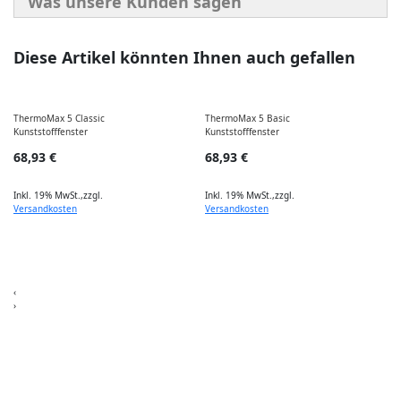
Was unsere Kunden sagen
Diese Artikel könnten Ihnen auch gefallen
ThermoMax 5 Classic
ThermoMax 5 Basic
S
Kunststofffenster
Kunststofffenster
K
68,93 €
68,93 €
Inkl. 19% MwSt.
,
zzgl.
Inkl. 19% MwSt.
,
zzgl.
I
Versandkosten
Versandkosten
‹
›