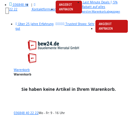
Last Minute Deals
5%
|
036848 40
ANGEBOT
Rabatt auf alles
Kontaktformular
22 22
ANFRAGEN
wird im Warenkorb abgezogen
Über 25 Jahre Erfahrung
Trusted Shops: Sehr
ANGEBOT
gut
ANFRAGEN
Warenkorb
Warenkorb
Sie haben keine Artikel in Ihrem Warenkorb.
036848 40 22 22
Mo - Fr: 9 - 16 Uhr