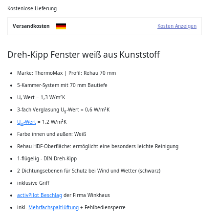
der
Bildgalerie
Kostenlose Lieferung
springen
Versandkosten
Kosten Anzeigen
Dreh-Kipp Fenster weiß aus Kunststoff
Marke: ThermoMax | Profil: Rehau 70 mm
5-Kammer-System mit 70 mm Bautiefe
U
-Wert = 1,3 W/m²K
f
3-fach Verglasung U
-Wert = 0,6 W/m²K
g
U
-Wert
= 1,2 W/m²K
w
Farbe innen und außen: Weiß
Rehau HDF-Oberfläche: ermöglicht eine besonders leichte Reinigung
1-flügelig - DIN Dreh-Kipp
2 Dichtungsebenen für Schutz bei Wind und Wetter (schwarz)
inklusive Griff
activPilot Beschlag
der Firma Winkhaus
inkl.
Mehrfachspaltlüftung
+ Fehlbediensperre