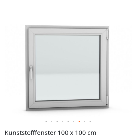
der
Bildgalerie
springen
Zum
Kunststofffenster 100 x 100 cm
Anfang