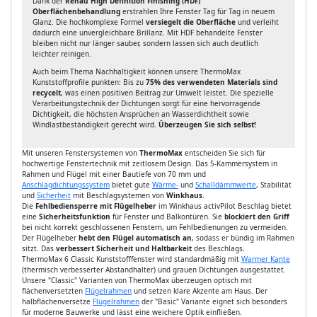
Dank der
Rehau High Definition Finishing (HDF)
Oberflächenbehandlung
erstrahlen Ihre Fenster Tag für Tag in neuem
Glanz. Die hochkomplexe Formel
versiegelt die Oberfläche
und verleiht
dadurch eine unvergleichbare Brillanz. Mit HDF behandelte Fenster
bleiben nicht nur länger sauber, sondern lassen sich auch deutlich
leichter reinigen.
Auch beim Thema Nachhaltigkeit können unsere ThermoMax
Kunststoffprofile punkten: Bis zu
75% des verwendeten Materials sind
recycelt
, was einen positiven Beitrag zur Umwelt leistet. Die spezielle
Verarbeitungstechnik der Dichtungen sorgt für eine hervorragende
Dichtigkeit, die höchsten Ansprüchen an Wasserdichtheit sowie
Windlastbeständigkeit gerecht wird.
Überzeugen Sie sich selbst!
Mit unseren Fenstersystemen von
ThermoMax
entscheiden Sie sich für
hochwertige Fenstertechnik mit zeitlosem Design. Das 5-Kammersystem in
Rahmen und Flügel mit einer Bautiefe von 70 mm und
Anschlagdichtungssystem
bietet gute
Wärme-
und
Schalldämmwerte
, Stabilität
und
Sicherheit
mit Beschlagsystemen von
Winkhaus
.
Die
Fehlbediensperre mit Flügelheber
im Winkhaus activPilot Beschlag bietet
eine
Sicherheitsfunktion
für Fenster und Balkontüren. Sie
blockiert den Griff
bei nicht korrekt geschlossenen Fenstern, um Fehlbedienungen zu vermeiden.
Der Flügelheber
hebt den Flügel automatisch an
, sodass er bündig im Rahmen
sitzt. Das
verbessert Sicherheit und Haltbarkeit
des Beschlags.
ThermoMax 6 Classic Kunststofffenster wird standardmäßig mit
Warmer Kante
(thermisch verbesserter Abstandhalter) und grauen Dichtungen ausgestattet.
Unsere "Classic" Varianten von ThermoMax überzeugen optisch mit
flächenversetzten
Flügelrahmen
und setzen klare Akzente am Haus. Der
halbflächenversetze
Flügelrahmen
der "Basic" Variante eignet sich besonders
für moderne Bauwerke und lässt eine weichere Optik einfließen.