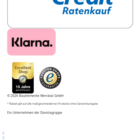
© 2026 Bauelemente Werratal GmbH
* Rabatt gilt auf alle maßgeschneiderten Produkte ohne Gewichtsangabe.
Ein Unternehmen der Dovistagruppe