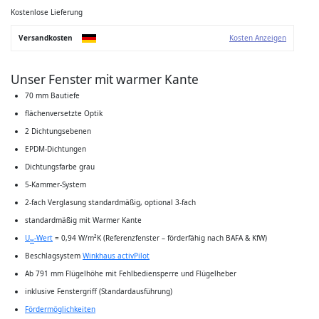
der
Bildgalerie
Kostenlose Lieferung
springen
Versandkosten
Kosten Anzeigen
Unser Fenster mit warmer Kante
70 mm Bautiefe
flächenversetzte Optik
2 Dichtungsebenen
EPDM-Dichtungen
Dichtungsfarbe grau
5-Kammer-System
2-fach Verglasung standardmäßig, optional 3-fach
standardmäßig mit Warmer Kante
U
-Wert
= 0,94 W/m²K (Referenzfenster – förderfähig nach BAFA & KfW)
w
Beschlagsystem
Winkhaus activPilot
Ab 791 mm Flügelhöhe mit Fehlbediensperre und Flügelheber
inklusive Fenstergriff (Standardausführung)
Fördermöglichkeiten