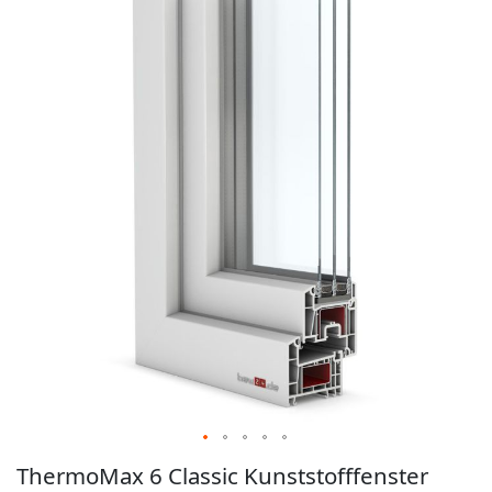
der
Bildgalerie
springen
Zum
ThermoMax 6 Classic Kunststofffenster
Anfang