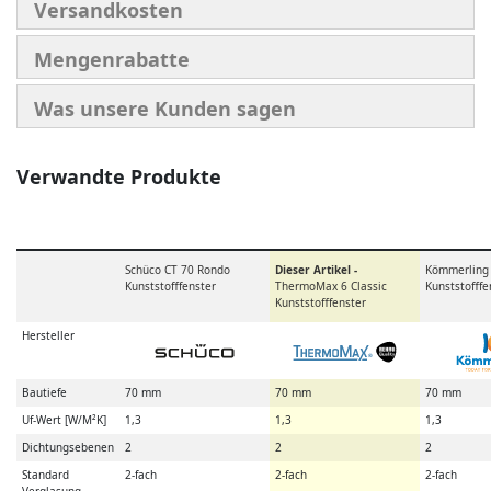
Versandkosten
Mengenrabatte
Was unsere Kunden sagen
Verwandte Produkte
Schüco CT 70 Rondo
Dieser Artikel -
Kömmerling
Kunststofffenster
ThermoMax 6 Classic
Kunststofffe
Kunststofffenster
Hersteller
Bautiefe
70 mm
70 mm
70 mm
Uf-Wert [W/M²K]
1,3
1,3
1,3
Dichtungsebenen
2
2
2
Standard
2-fach
2-fach
2-fach