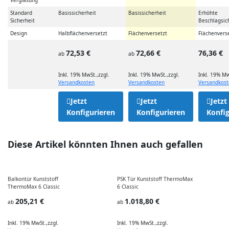
Verglasung
Standard
Basissicherheit
Basissicherheit
Erhöhte
Sicherheit
Beschlagsic
Design
Halbflächenversetzt
Flächenversetzt
Flächenvers
72,53 €
72,66 €
76,36 €
ab
ab
Inkl. 19% MwSt.
,
zzgl.
Inkl. 19% MwSt.
,
zzgl.
Inkl. 19% Mw
Versandkosten
Versandkosten
Versandkos
Jetzt
Jetzt
Jetzt
Konfigurieren
Konfigurieren
Konfig
Diese Artikel könnten Ihnen auch gefallen
Balkontür Kunststoff
PSK Tür Kunststoff ThermoMax
ThermoMax 6 Classic
6 Classic
E
205,21 €
1.018,80 €
ab
ab
Inkl. 19% MwSt.
,
zzgl.
Inkl. 19% MwSt.
,
zzgl.
I