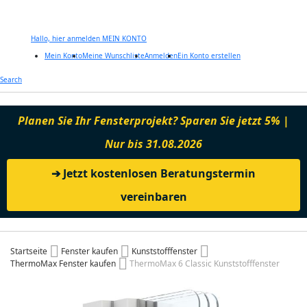
Hallo, hier anmelden
MEIN KONTO
Mein Konto
Meine Wunschliste
Anmelden
Ein Konto erstellen
Zum
Search
Inhalt
springen
Planen Sie Ihr Fensterprojekt? Sparen Sie jetzt 5% |
Nur bis 31.08.2026
➔ Jetzt kostenlosen Beratungstermin
vereinbaren
Startseite
Fenster kaufen
Kunststofffenster
ThermoMax Fenster kaufen
ThermoMax 6 Classic Kunststofffenster
Zum
Ende