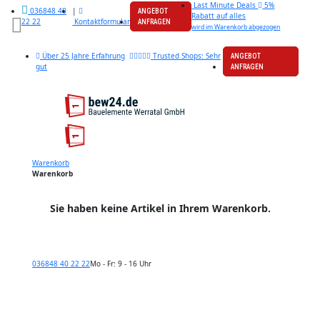
Last Minute Deals
5%
|
036848 40
ANGEBOT
Rabatt auf alles
Kontaktformular
22 22
ANFRAGEN
wird im Warenkorb abgezogen
Über 25 Jahre Erfahrung
Trusted Shops: Sehr
ANGEBOT
gut
ANFRAGEN
Warenkorb
Warenkorb
Sie haben keine Artikel in Ihrem Warenkorb.
036848 40 22 22
Mo - Fr: 9 - 16 Uhr