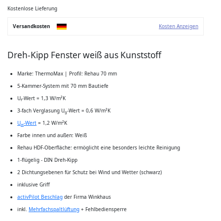
der
Bildgalerie
Kostenlose Lieferung
springen
Versandkosten
Kosten Anzeigen
Dreh-Kipp Fenster weiß aus Kunststoff
Marke: ThermoMax | Profil: Rehau 70 mm
5-Kammer-System mit 70 mm Bautiefe
U
-Wert = 1,3 W/m²K
f
3-fach Verglasung U
-Wert = 0,6 W/m²K
g
U
-Wert
= 1,2 W/m²K
w
Farbe innen und außen: Weiß
Rehau HDF-Oberfläche: ermöglicht eine besonders leichte Reinigung
1-flügelig - DIN Dreh-Kipp
2 Dichtungsebenen für Schutz bei Wind und Wetter (schwarz)
inklusive Griff
activPilot Beschlag
der Firma Winkhaus
inkl.
Mehrfachspaltlüftung
+ Fehlbediensperre