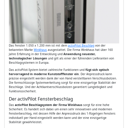
Das Fenster 1.050 x 1.200 mm ist mit dem
activPilot Beschlag
von der
bekannten Marke
Winkhaus
ausgestattet. Die Firma Winkhaus hat über 160
Jahre Erfahrung in der Entwicklung und
Anwendung neuester,
technologischer Lösungen
und gilt als einer der führenden Lieferanten von
Beschlagsystemen in Europa.
Das activPilot-System bietet zahlreiche Funktionen und
fügt sich optisch
hervorragend in moderne Kunststofffenster ein
. Der Anpressdruck kann
präzise eingestellt werden dank der von Hand verstellbaren Verschlussbolzen.
Die formschlüssige Systemverkettung sorgt für eine einzigartige Stabilität der
Beschläge. Und der Achtkantverschlussbolzen garantiert Langlebigkeit und
Funktionssicherheit.
Der activPilot Fensterbeschlag
Das
activPilot Beschlagsystem der Firma Winkhaus
sorgt für eine hohe
Sicherheit. Es handelt sich dabei um einen sehr innovativen und modernen
Fensterbeschlag, mit dessen Hilfe der Anpressdruck des 1-flügeligen Fensters
individuell per Hand eingestellt werden kann und der eine einzigartige
Stabilität gewährleistet.