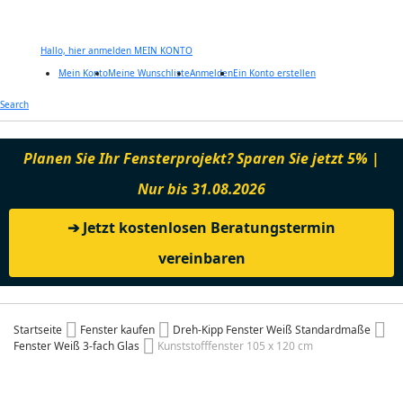
Hallo, hier anmelden
MEIN KONTO
Mein Konto
Meine Wunschliste
Anmelden
Ein Konto erstellen
Zum
Search
Inhalt
springen
Planen Sie Ihr Fensterprojekt? Sparen Sie jetzt 5% |
Nur bis 31.08.2026
➔ Jetzt kostenlosen Beratungstermin
vereinbaren
Startseite
Fenster kaufen
Dreh-Kipp Fenster Weiß Standardmaße
Fenster Weiß 3-fach Glas
Kunststofffenster 105 x 120 cm
Zum
Ende