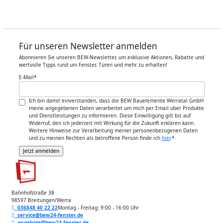
Für unseren Newsletter anmelden
Abonnieren Sie unseren BEW-Newsletter, um exklusive Aktionen, Rabatte und
wertvolle Tipps rund um Fenster, Türen und mehr zu erhalten!
E-Mail
*
Ich bin damit einverstanden, dass die BEW Bauelemente Werratal GmbH
meine angegebenen Daten verarbeitet um mich per Email über Produkte
und Dienstleistungen zu informieren. Diese Einwilligung gilt bis auf
Widerruf, den ich jederzeit mit Wirkung für die Zukunft erklären kann.
Weitere Hinweise zur Verarbeitung meiner personenbezogenen Daten
und zu meinen Rechten als betroffene Person finde ich
hier
.
*
Bahnhofstraße 38
98597 Breitungen/Werra
036848 40 22 22
Montag - Freitag: 9:00 - 16:00 Uhr
service@bew24-fenster.de
angebote@bew24-fenster.de