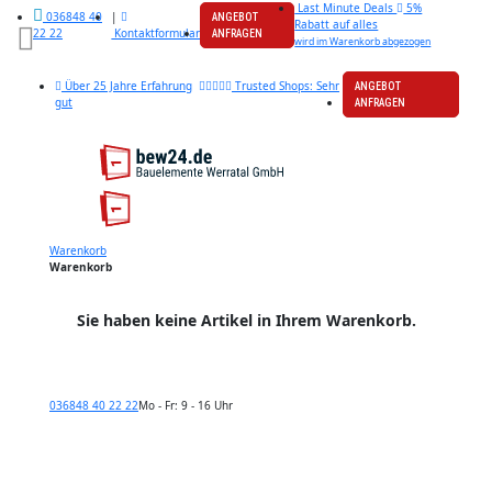
Last Minute Deals
5%
|
036848 40
ANGEBOT
Rabatt auf alles
Kontaktformular
22 22
ANFRAGEN
wird im Warenkorb abgezogen
Über 25 Jahre Erfahrung
Trusted Shops: Sehr
ANGEBOT
gut
ANFRAGEN
Warenkorb
Warenkorb
Sie haben keine Artikel in Ihrem Warenkorb.
036848 40 22 22
Mo - Fr: 9 - 16 Uhr