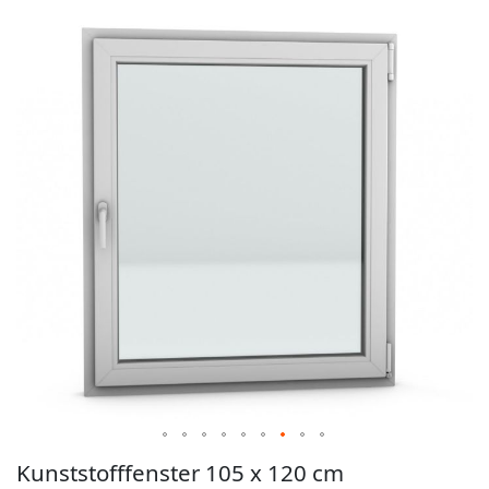
der
Bildgalerie
springen
Zum
Kunststofffenster 105 x 120 cm
Anfang