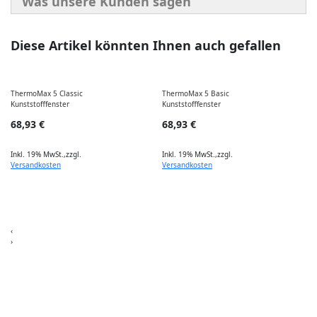
Was unsere Kunden sagen
Diese Artikel könnten Ihnen auch gefallen
ThermoMax 5 Classic
ThermoMax 5 Basic
S
Kunststofffenster
Kunststofffenster
K
68,93 €
68,93 €
Inkl. 19% MwSt.
,
zzgl.
Inkl. 19% MwSt.
,
zzgl.
I
Versandkosten
Versandkosten
‹
›