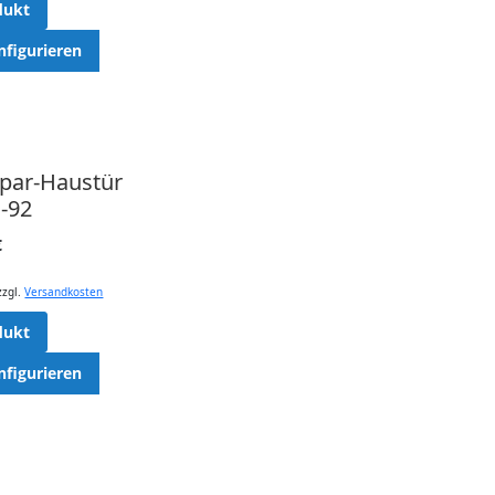
dukt
nfigurieren
spar-Haustür
-92
€
zzgl.
Versandkosten
dukt
nfigurieren