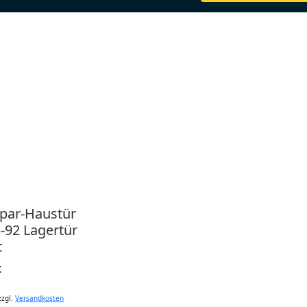
spar-Haustür
-92 Lagertür
t
€
zzgl.
Versandkosten