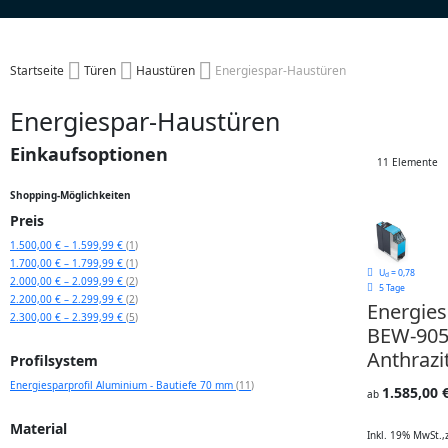
Startseite
Türen
Haustüren
Energiespar-Haustüren
Energiespar-Haustüren
Einkaufsoptionen
11
Elemente
Shopping-Möglichkeiten
Preis
Artikel
1.500,00 €
–
1.599,99 €
1
Artikel
1.700,00 €
–
1.799,99 €
1
U
= 0,78
d
Artikel
2.000,00 €
–
2.099,99 €
2
5 Tage
Artikel
2.200,00 €
–
2.299,99 €
2
Energie
Artikel
2.300,00 €
–
2.399,99 €
5
BEW-905
Anthrazi
Profilsystem
Artikel
Energiesparprofil Aluminium - Bautiefe 70 mm
11
1.585,00 
ab
Material
Inkl. 19% MwSt.
,