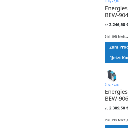
U
= 0,78
d
Energie
BEW-904
2.246,50 
ab
Inkl. 19% MwSt.
,
Zum Pro
Jetzt Ko
U
= 0,78
d
Energie
BEW-906
2.309,50 
ab
Inkl. 19% MwSt.
,