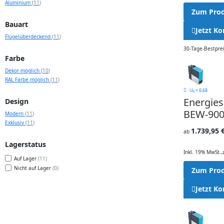
Artikel
Aluminium
11
Zum Pro
Bauart
Jetzt Ko
Artikel
Flügelüberdeckend
11
30-Tage-Bestprei
Farbe
Artikel
Dekor möglich
10
Artikel
RAL Farbe möglich
11
U
= 0,68
d
Energie
Design
BEW-900
Artikel
Modern
11
Artikel
Exklusiv
11
1.739,95 
ab
Lagerstatus
Inkl. 19% MwSt.
,
Auf Lager
11
Nicht auf Lager
0
Zum Pro
Jetzt Ko