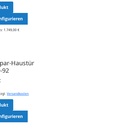
dukt
nfigurieren
s: 1.749,00 €
spar-Haustür
-92
€
zzgl.
Versandkosten
dukt
nfigurieren