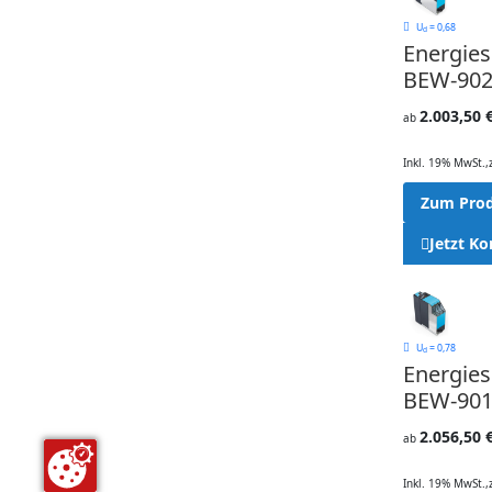
U
= 0,68
d
Energie
BEW-902
2.003,50 
ab
Inkl. 19% MwSt.
,
Zum Pro
Jetzt Ko
U
= 0,78
d
Energie
BEW-901
2.056,50 
ab
Inkl. 19% MwSt.
,