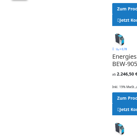
Zum Pro
Jetzt Ko
U
= 0,78
d
Energie
BEW-905
2.246,50 
ab
Inkl. 19% MwSt.
,
Zum Pro
Jetzt Ko