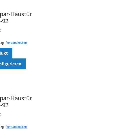
spar-Haustür
-92
€
zzgl.
Versandkosten
dukt
nfigurieren
spar-Haustür
-92
€
zzgl.
Versandkosten