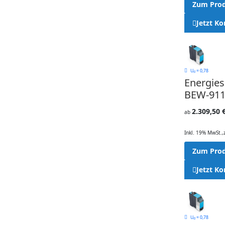
Zum Pro
Jetzt Ko
U
= 0,78
d
Energie
BEW-911
2.309,50 
ab
Inkl. 19% MwSt.
,
Zum Pro
Jetzt Ko
U
= 0,78
d