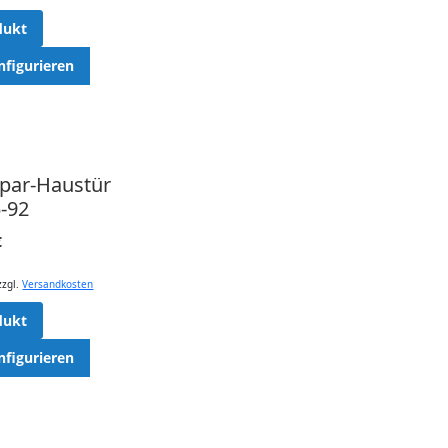
dukt
nfigurieren
spar-Haustür
-92
€
zzgl.
Versandkosten
dukt
nfigurieren