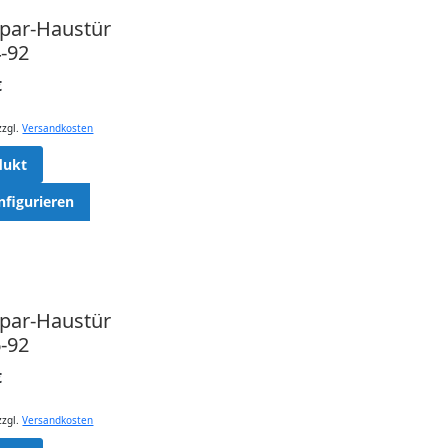
spar-Haustür
-92
€
zzgl.
Versandkosten
dukt
nfigurieren
spar-Haustür
-92
€
zzgl.
Versandkosten