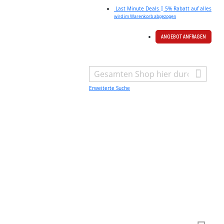
Last Minute Deals
5% Rabatt auf alles
wird im Warenkorb abgezogen
ANGEBOT ANFRAGEN
Search
Erweiterte Suche
Warenk