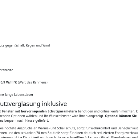
utz gegen Schall, Regen und Wind
htsbreite
= 0,9 W/m²K
(Wert des Rahmens)
eine lange Lebensdauer
tzverglasung inklusive
d Fenster mit hervorragenden Schutzparametern
benötigen und online kaufen möchten. 
echenden Optionen wählen und Ihr Wunschfenster wird Ihnen angezeigt.
Optional können Sie 
anz bequem nach Hause geliefert.
owie höchste Ansprüche an Wärme- und Schallschutz, sorgt für Wohnkomfort und Behaglichkei
enen und den schlanken 70 mm Bautiefe sorgt für einen deutlich reduzierten Energieverbrau
ovierung. Hohe Dichtigkeit wird durch die verschweißten Ecken von Flügel, Blendrahmen un