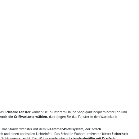
Das
Schnelle Fenster
können Sie in unserem Online Shop ganz bequem bestellen und
noch die Griffvariante wählen
, dann legen Sie das Fenster in den Warenkorb,
t. Das Standardfenster mit dem
5-Kammer-Profilsystem, der 3-fach
ch und einen optimalen Lichteinfall. Das Schnelle Wohnraumfenster
bietet Sicherheit
d Dichtungen erreicht. Das Wohnraumfenster ist
standardmäßig mit Dreifach-