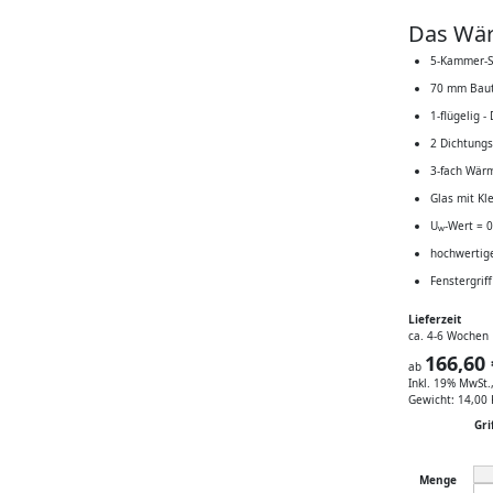
Das Wär
5-Kammer-S
70 mm Baut
1-flügelig 
2 Dichtungs
3-fach Wär
Glas mit Kl
U
-Wert = 
w
hochwertig
Fenstergrif
Lieferzeit
ca. 4-6 Wochen
166,60 
ab
Inkl. 19% MwSt.
Gewicht:
14,00 
Gri
Menge