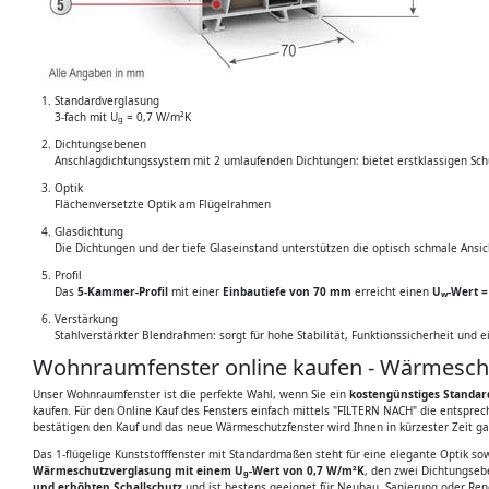
Standardverglasung
3-fach mit U
= 0,7 W/m²K
g
Dichtungsebenen
Anschlagdichtungssystem mit 2 umlaufenden Dichtungen: bietet erstklassigen Sch
Optik
Flächenversetzte Optik am Flügelrahmen
Glasdichtung
Die Dichtungen und der tiefe Glaseinstand unterstützen die optisch schmale Ansic
Profil
Das
5-Kammer-Profil
mit einer
Einbautiefe von 70 mm
erreicht einen
U
-Wert 
w
Verstärkung
Stahlverstärkter Blendrahmen: sorgt für hohe Stabilität, Funktionssicherheit und 
Wohnraumfenster online kaufen - Wärmeschu
Unser Wohnraumfenster ist die perfekte Wahl, wenn Sie ein
kostengünstiges Standar
kaufen. Für den Online Kauf des Fensters einfach mittels "FILTERN NACH" die entspr
bestätigen den Kauf und das neue Wärmeschutzfenster wird Ihnen in kürzester Zeit g
Das 1-flügelige Kunststofffenster mit Standardmaßen steht für eine elegante Optik s
Wärmeschutzverglasung mit einem U
-Wert von 0,7 W/m²K
, den zwei Dichtungseb
g
und erhöhten Schallschutz
und ist bestens geeignet für Neubau, Sanierung oder Ren