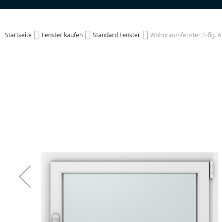
Startseite
Fenster kaufen
Standard Fenster
Wohnraumfenster 1-flg. 
Zum
Ende
der
Bildgalerie
springen