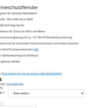
meschutzfenster
ystem für optimale Dämmwerte
iefe - 800 x 600 mm in Weiß
- DIN Dreh-Kipp Rechts
ebenen für Schutz bei Wind und Wetter
meschutzverglasung mit U
= 0,7 W/m²K (Standardausstattung)
g
ebetechnik für dauerhafte Funktionssicherheit und erhöhte Stabilität
0,9 W/m²K entsprechend dem
GEG
er Markenbeschlag von Winkhaus
f optional wählbar
 |
Bitte klicken Sie hier für unsere Lieferzeitentabelle!
€
,
zzgl.
Versandkosten
Kg
ff