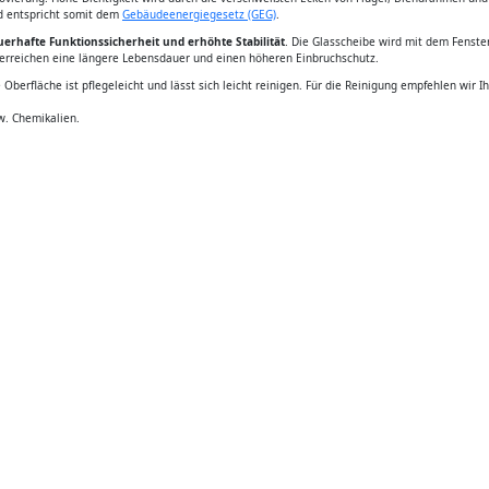
d entspricht somit dem
Gebäudeenergiegesetz (GEG)
.
uerhafte Funktionssicherheit und erhöhte Stabilität
. Die Glasscheibe wird mit dem Fenst
er erreichen eine längere Lebensdauer und einen höheren Einbruchschutz.
e Oberfläche ist pflegeleicht und lässt sich leicht reinigen. Für die Reinigung empfehlen 
w. Chemikalien.