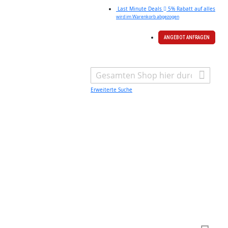
Last Minute Deals
5% Rabatt auf alles
wird im Warenkorb abgezogen
ANGEBOT ANFRAGEN
Search
Erweiterte Suche
Warenk