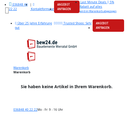
Last Minute Deals
5%
|
036848 40
ANGEBOT
Rabatt auf alles
Kontaktformular
22 22
ANFRAGEN
wird im Warenkorb abgezogen
Über 25 Jahre Erfahrung
Trusted Shops: Sehr
ANGEBOT
gut
ANFRAGEN
Warenkorb
Warenkorb
Sie haben keine Artikel in Ihrem Warenkorb.
036848 40 22 22
Mo - Fr: 9 - 16 Uhr