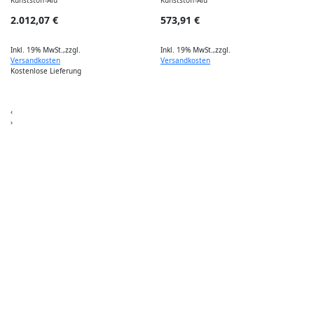
2.012,07 €
573,91 €
Inkl. 19% MwSt.
,
zzgl.
Inkl. 19% MwSt.
,
zzgl.
I
Versandkosten
Versandkosten
Kostenlose Lieferung
‹
›