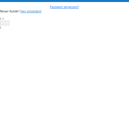
Passwort vergessen?
Neuer Kunde?
Hier anmelden!
i. i.
i.