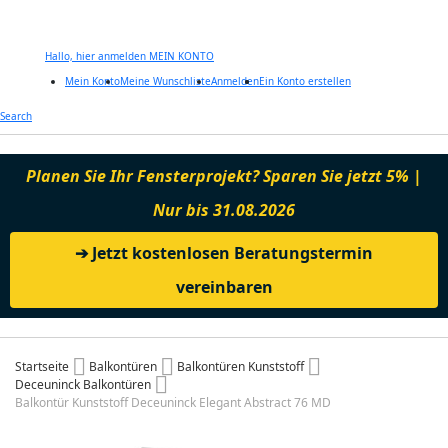
Hallo, hier anmelden
MEIN KONTO
Mein Konto
Meine Wunschliste
Anmelden
Ein Konto erstellen
Zum
Search
Inhalt
springen
Planen Sie Ihr Fensterprojekt? Sparen Sie jetzt 5% |
Nur bis 31.08.2026
➔ Jetzt kostenlosen Beratungstermin
vereinbaren
Startseite
Balkontüren
Balkontüren Kunststoff
Deceuninck Balkontüren
Balkontür Kunststoff Deceuninck Elegant Abstract 76 MD
Zum