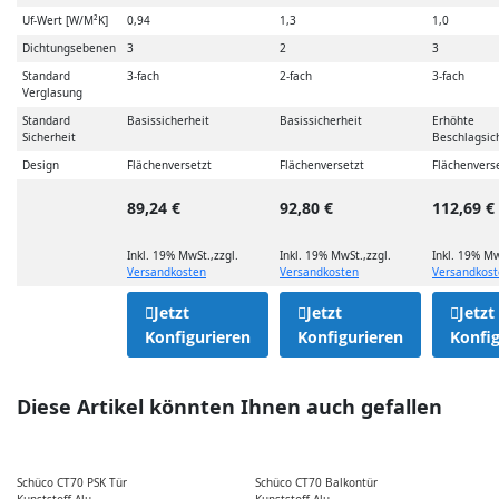
Uf-Wert [W/M²K]
0,94
1,3
1,0
Dichtungsebenen
3
2
3
Standard
3-fach
2-fach
3-fach
Verglasung
Standard
Basissicherheit
Basissicherheit
Erhöhte
Sicherheit
Beschlagsic
Design
Flächenversetzt
Flächenversetzt
Flächenvers
89,24 €
92,80 €
112,69 €
Inkl. 19% MwSt.
,
zzgl.
Inkl. 19% MwSt.
,
zzgl.
Inkl. 19% Mw
Versandkosten
Versandkosten
Versandkos
Jetzt
Jetzt
Jetzt
Konfigurieren
Konfigurieren
Konfig
Diese Artikel könnten Ihnen auch gefallen
Schüco CT70 PSK Tür
Schüco CT70 Balkontür
Kunststoff-Alu
Kunststoff-Alu
L