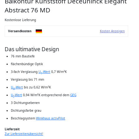
Balkontür Kunststoff Deceuninck Elegant
Anfang
der
Abstract 76 MD
Bildgalerie
springen
Kostenlose Lieferung
Versandkosten
Kosten Anzeigen
Das ultimative Design
76 mm Bautiefe
flächenbündige Optik
2
3-fach Verglasung
U
-Wert
0,7 W/m
K
g
Verglasung bis 71 mm
2
U
-Wert
bis zu 0,62 W/m
K
w
U
-Wert
0,94 W/m²K entsprechend dem
GEG
f
3 Dichtungsebenen
Dichtungsfarbe grau
Beschlagsystem
Winkhaus activPilot
Lieferzeit
Zur Lieferzeitenübersicht!