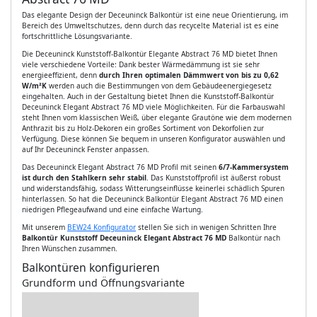
Das elegante Design der Deceuninck Balkontür ist eine neue Orientierung, im
Bereich des Umweltschutzes, denn durch das recycelte Material ist es eine
fortschrittliche Lösungsvariante.
Die Deceuninck Kunststoff-Balkontür Elegante Abstract 76 MD bietet Ihnen
viele verschiedene Vorteile: Dank bester Wärmedämmung ist sie sehr
energieeffizient, denn
durch Ihren optimalen Dämmwert von bis zu 0,62
W/m²K
werden auch die Bestimmungen von dem Gebäudeenergiegesetz
eingehalten. Auch in der Gestaltung bietet Ihnen die Kunststoff-Balkontür
Deceuninck Elegant Abstract 76 MD viele Möglichkeiten. Für die Farbauswahl
steht Ihnen vom klassischen Weiß, über elegante Grautöne wie dem modernen
Anthrazit bis zu Holz-Dekoren ein großes Sortiment von Dekorfolien zur
Verfügung. Diese können Sie bequem in unseren Konfigurator auswählen und
auf Ihr Deceuninck Fenster anpassen.
Das Deceuninck Elegant Abstract 76 MD Profil mit seinen
6/7-Kammersystem
ist durch den Stahlkern sehr stabil
. Das Kunststoffprofil ist äußerst robust
und widerstandsfähig, sodass Witterungseinflüsse keinerlei schädlich Spuren
hinterlassen. So hat die Deceuninck Balkontür Elegant Abstract 76 MD einen
niedrigen Pflegeaufwand und eine einfache Wartung.
Mit unserem
BEW24 Konfigurator
stellen Sie sich in wenigen Schritten Ihre
Balkontür Kunststoff Deceuninck Elegant Abstract 76 MD
Balkontür nach
Ihren Wünschen zusammen.
Balkontüren konfigurieren
Grundform und Öffnungsvariante