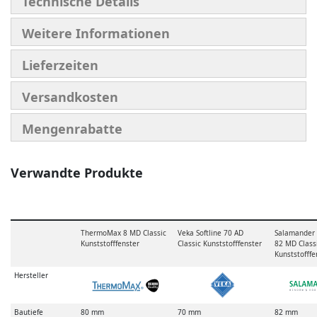
Technische Details
Weitere Informationen
Lieferzeiten
Versandkosten
Mengenrabatte
Verwandte Produkte
ThermoMax 8 MD Classic
Veka Softline 70 AD
Salamander 
Kunststofffenster
Classic Kunststofffenster
82 MD Class
Kunststofffe
Hersteller
Bautiefe
80 mm
70 mm
82 mm