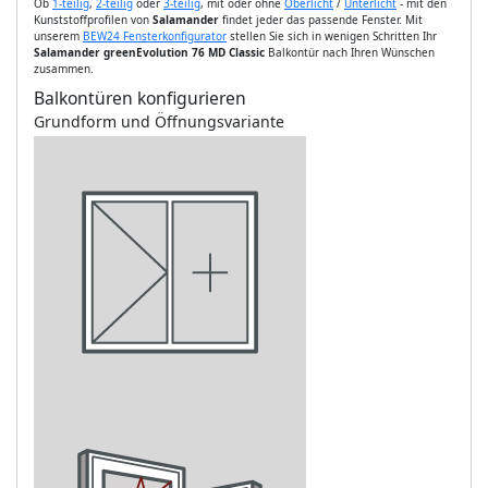
Ob
1-teilig
,
2-teilig
oder
3-teilig
, mit oder ohne
Oberlicht
/
Unterlicht
- mit den
Kunststoffprofilen von
Salamander
findet jeder das passende Fenster. Mit
unserem
BEW24 Fensterkonfigurator
stellen Sie sich in wenigen Schritten Ihr
Salamander greenEvolution 76 MD Classic
Balkontür nach Ihren Wünschen
zusammen.
Balkontüren konfigurieren
Grundform und Öffnungsvariante