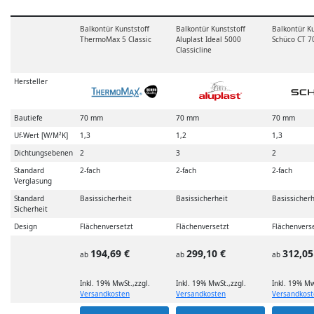
Balkontür Kunststoff
Balkontür Kunststoff
Balkontür Ku
ThermoMax 5 Classic
Aluplast Ideal 5000
Schüco CT 70
Classicline
Hersteller
Bautiefe
70 mm
70 mm
70 mm
Uf-Wert [W/M²K]
1,3
1,2
1,3
Dichtungsebenen
2
3
2
Standard
2-fach
2-fach
2-fach
Verglasung
Standard
Basissicherheit
Basissicherheit
Basissicherh
Sicherheit
Design
Flächenversetzt
Flächenversetzt
Flächenvers
194,69 €
299,10 €
312,05
ab
ab
ab
Inkl. 19% MwSt.
,
zzgl.
Inkl. 19% MwSt.
,
zzgl.
Inkl. 19% Mw
Versandkosten
Versandkosten
Versandkos