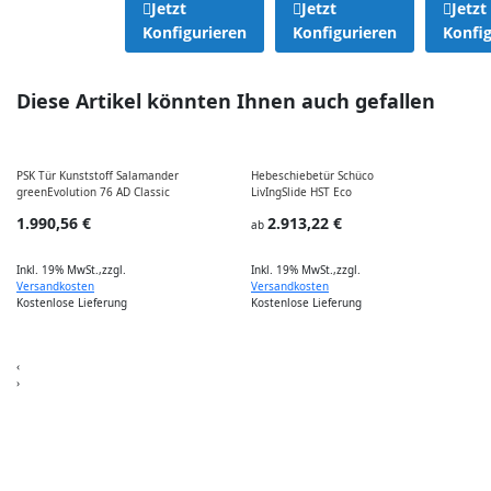
Jetzt
Jetzt
Jetzt
Konfigurieren
Konfigurieren
Konfig
Diese Artikel könnten Ihnen auch gefallen
PSK Tür Kunststoff Salamander
Hebeschiebetür Schüco
greenEvolution 76 AD Classic
LivIngSlide HST Eco
1.990,56 €
2.913,22 €
S
ab
7
Inkl. 19% MwSt.
,
zzgl.
Inkl. 19% MwSt.
,
zzgl.
Versandkosten
Versandkosten
Kostenlose Lieferung
Kostenlose Lieferung
I
‹
›