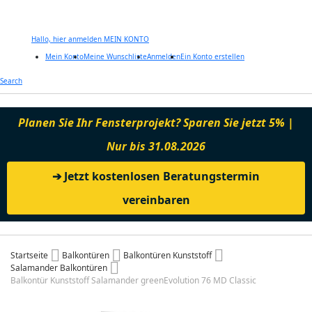
Hallo, hier anmelden
MEIN KONTO
Mein Konto
Meine Wunschliste
Anmelden
Ein Konto erstellen
Zum
Search
Inhalt
springen
Planen Sie Ihr Fensterprojekt? Sparen Sie jetzt 5% |
Nur bis 31.08.2026
➔ Jetzt kostenlosen Beratungstermin
vereinbaren
Startseite
Balkontüren
Balkontüren Kunststoff
Salamander Balkontüren
Balkontür Kunststoff Salamander greenEvolution 76 MD Classic
Zum