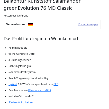
Balkontür Kunststoff Salamander
Anfang
der
greenEvolution 76 MD Classic
Bildgalerie
springen
Kostenlose Lieferung
Versandkosten
Kosten Anzeigen
Das Profil für eleganten Wohnkomfort
76 mm Bautiefe
flächenversetzte Optik
3 Dichtungsebenen
Dichtungsfarbe grau
6-Kammer-Profilsystem
3-fach Verglasung standardmäßig
U
-Wert
1,0 W/m²K entsprechend dem
GEG
f
Beschlagsystem
Winkhaus activPilot
inklusive Victory-Griff
Fördermöglichkeiten