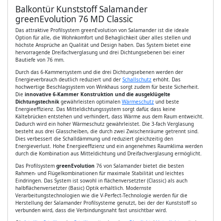
Balkontür Kunststoff Salamander
greenEvolution 76 MD Classic
Das attraktive Profilsystem greenEvolution von Salamander ist die ideale
Option für alle, die Wohnkomfort und Behaglichkeit über alles stellen und
höchste Ansprüche an Qualität und Design haben. Das System bietet eine
hervorragende Dreifachverglasung und drei Dichtungsebenen bei einer
Bautiefe von 76 mm.
Durch das 6-Kammersystem und die drei Dichtungsebenen werden der
Energieverbrauch deutlich reduziert und der
Schallschutz
erhöht. Das
hochwertige Beschlagsystem von Winkhaus sorgt zudem für beste Sicherheit.
Die
innovative 6-Kammer Konstruktion und die ausgeklügelte
Dichtungstechnik
gewährleisten optimalen
Wärmeschutz
und beste
Energieeffizienz. Das Mitteldichtungssystem sorgt dafür, dass keine
Kältebrücken entstehen und verhindert, dass Wärme aus dem Raum entweicht.
Dadurch wird ein hoher Wärmeschutz gewährleistet. Die 3-fach Verglasung
besteht aus drei Glasscheiben, die durch zwei Zwischenräume getrennt sind.
Dies verbessert die Schalldämmung und reduziert gleichzeitig den
Energieverlust. Hohe Energieeffizienz und ein angenehmes Raumklima werden
durch die Kombination aus Mitteldichtung und Dreifachverglasung ermöglicht.
Das Profilsystem
greenEvolution
76 von Salamander bietet die besten
Rahmen- und Flügelkombinationen für maximale Stabilität und leichtes
Eindringen. Das System ist sowohl in flächenversetzter (Classic) als auch
halbflächenversetzter (Basic) Optik erhältlich. Modernste
Verarbeitungstechnologien wie die V-Perfect-Technologie werden für die
Herstellung der Salamander Profilsysteme genutzt, bei der der Kunststoff so
verbunden wird, dass die Verbindungsnaht fast unsichtbar wird.