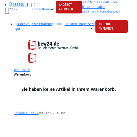
Last Minute Deals
5%
|
036848 40
ANGEBOT
Rabatt auf alles
Kontaktformular
22 22
ANFRAGEN
wird im Warenkorb abgezogen
Über 25 Jahre Erfahrung
Trusted Shops: Sehr
ANGEBOT
gut
ANFRAGEN
Warenkorb
Warenkorb
Sie haben keine Artikel in Ihrem Warenkorb.
036848 40 22 22
Mo - Fr: 9 - 16 Uhr