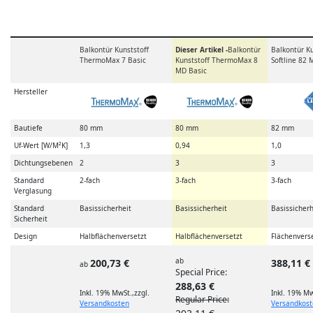
Balkontür Kunststoff
Dieser Artikel -
Balkontür
Balkontür Ku
ThermoMax 7 Basic
Kunststoff ThermoMax 8
Softline 82 
MD Basic
Hersteller
Bautiefe
80 mm
80 mm
82 mm
Uf-Wert [W/M²K]
1,3
0,94
1,0
Dichtungsebenen
2
3
3
Standard
2-fach
3-fach
3-fach
Verglasung
Standard
Basissicherheit
Basissicherheit
Basissicherh
Sicherheit
Design
Halbflächenversetzt
Halbflächenversetzt
Flächenvers
ab
200,73 €
388,11 €
ab
Special Price
288,63 €
Inkl. 19% MwSt.
,
zzgl.
Inkl. 19% Mw
Regular Price
Versandkosten
Versandkos