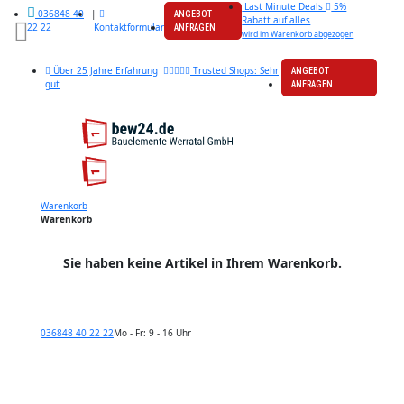
Last Minute Deals
5%
|
036848 40
ANGEBOT
Rabatt auf alles
Kontaktformular
22 22
ANFRAGEN
wird im Warenkorb abgezogen
Über 25 Jahre Erfahrung
Trusted Shops: Sehr
ANGEBOT
gut
ANFRAGEN
Warenkorb
Warenkorb
Sie haben keine Artikel in Ihrem Warenkorb.
036848 40 22 22
Mo - Fr: 9 - 16 Uhr