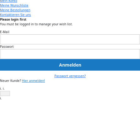
Mein Konto
Meine Wunschliste
Meine Bestellungen
Kontaktieren Sie uns
Please login first
You must be logged in to manage your wish list.
E-Mail
Passwort
Anmelden
Passwort vergessen?
Neuer Kunde?
Hier anmelden!
i. i.
i.