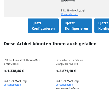
293,11 €
Inkl. 19% MwSt.
,
zzgl.
Versandkosten
Jetzt
Jetzt
Jetzt
Konfigurieren
Konfigurieren
Konfig
Diese Artikel könnten Ihnen auch gefallen
PSK Tür Kunststoff ThermoMax
Hebeschiebetür Schüco
8 MD Classic
LivIngSlide HST Pro
A
1.338,46 €
3.871,10 €
ab
ab
Inkl. 19% MwSt.
,
zzgl.
Inkl. 19% MwSt.
,
zzgl.
I
Versandkosten
Versandkosten
Kostenlose Lieferung
‹
›