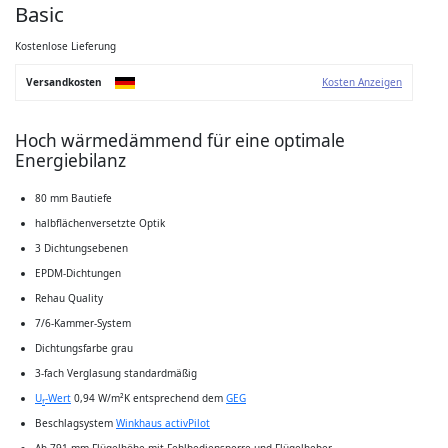
der
Basic
Bildgalerie
springen
Kostenlose Lieferung
Versandkosten
Kosten Anzeigen
Hoch wärmedämmend für eine optimale
Energiebilanz
80 mm Bautiefe
halbflächenversetzte Optik
3 Dichtungsebenen
EPDM-Dichtungen
Rehau Quality
7/6-Kammer-System
Dichtungsfarbe grau
3-fach Verglasung standardmäßig
U
-Wert
0,94 W/m²K entsprechend dem
GEG
f
Beschlagsystem
Winkhaus activPilot
Ab 791 mm Flügelhöhe mit Fehlbediensperre und Flügelheber