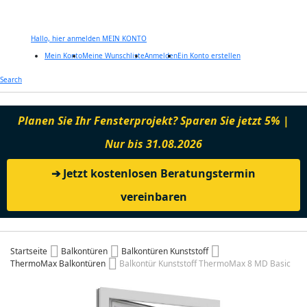
Hallo, hier anmelden
MEIN KONTO
Mein Konto
Meine Wunschliste
Anmelden
Ein Konto erstellen
Zum
Search
Inhalt
springen
Planen Sie Ihr Fensterprojekt? Sparen Sie jetzt 5% |
Nur bis 31.08.2026
➔ Jetzt kostenlosen Beratungstermin
vereinbaren
Startseite
Balkontüren
Balkontüren Kunststoff
ThermoMax Balkontüren
Balkontür Kunststoff ThermoMax 8 MD Basic
Zum
Ende