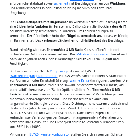
erforderliche Stabilität sowie
Sicherheit
mit Beschlagsystemen von
Winkhaus
und reduziert bereits in der Basisausführung merklich den Lärm Ihrer
Umgebung.
Die
Fehlbediensperre mit Flügelheber
im Winkhaus activPilot Beschlag bietet
eine
Sicherheitsfunktion
für Fenster und Balkontüren. Sie
blockiert den Griff
bei nicht korrekt geschlossenen Balkontüren, um Fehlbedienungen zu
vermeiden. Der Flügelheber
hebt den Flügel automatisch an
, sodass er bündig
im Rahmen sitzt. Das
verbessert Sicherheit und Haltbarkeit
des Beschlags.
Standardmäßig wird das
ThermoMax 8 MD Basic
Kunststoffprofil mit drei
umlaufenden Dichtungsebenen verbaut. Das
Mitteldichtungssystem
bietet auch
nach vielen Jahren noch einen zuverlässigen Schutz vor Lärm, Zugluft und
Feuchtigkeit.
Die hochisolierende 3-fach
Verglasung
mit einem U
-Wert
g
(
Wärmedurchgangskoeffizienten
) von 0,5 W/m²K kann mit einem Abstandhalter
aus Aluminium oder Kunststoff (die sog.
Warme Kante
) konfiguriert werden. Die
ThermoMax 8 MD Basic
Profile sind sowohl in flächenversetzter (Classic) als
auch halbflächenversetzter (Basic) Optik erhältlich. Die
ThermoMax 8 MD
Basic
Produkte zeichnen sich durch ihre hochwertigen EPDM-Dichtungen aus,
die sowohl hervorragenden Schall- und Wärmeschutz als auch eine
langanhaltende Dichtigkeit bieten. Diese Dichtungen sind extrem elastisch und
bleiben über Jahre hinweg zuverlässig. Zusätzlich sind sie resistent gegen
Ozon, UV-Strahlung und Witterungseinflüsse. Dank dieser Eigenschaften
verhindern sie Verfärbungen bei Kontakt mit angrenzenden Materialien und
bewahren ihre Flexibilität und Dichtigkeit selbst bei extremen Temperaturen
von -35°C bis +100°C.
Mit unserem
BEW24 Fensterkonfigurator
stellen Sie sich in wenigen Schritten