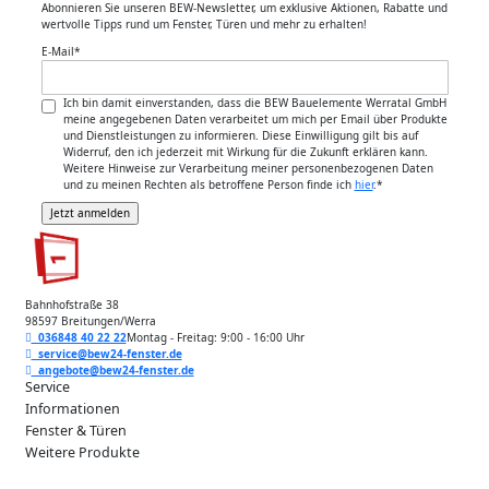
Abonnieren Sie unseren BEW-Newsletter, um exklusive Aktionen, Rabatte und
wertvolle Tipps rund um Fenster, Türen und mehr zu erhalten!
E-Mail
*
Ich bin damit einverstanden, dass die BEW Bauelemente Werratal GmbH
meine angegebenen Daten verarbeitet um mich per Email über Produkte
und Dienstleistungen zu informieren. Diese Einwilligung gilt bis auf
Widerruf, den ich jederzeit mit Wirkung für die Zukunft erklären kann.
Weitere Hinweise zur Verarbeitung meiner personenbezogenen Daten
und zu meinen Rechten als betroffene Person finde ich
hier
.
*
Bahnhofstraße 38
98597 Breitungen/Werra
036848 40 22 22
Montag - Freitag: 9:00 - 16:00 Uhr
service@bew24-fenster.de
angebote@bew24-fenster.de
Service
Informationen
Fenster & Türen
Weitere Produkte
Unsere Zahlarten