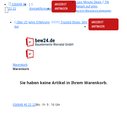
Last Minute Deals
5%
|
036848 40
ANGEBOT
Rabatt auf alles
Kontaktformular
22 22
ANFRAGEN
wird im Warenkorb abgezogen
Über 25 Jahre Erfahrung
Trusted Shops: Sehr
ANGEBOT
gut
ANFRAGEN
Warenkorb
Warenkorb
Sie haben keine Artikel in Ihrem Warenkorb.
036848 40 22 22
Mo - Fr: 9 - 16 Uhr