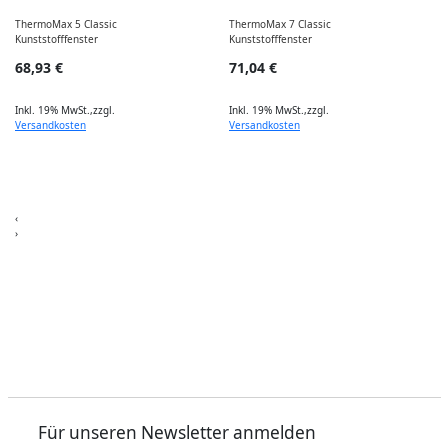
ThermoMax 5 Classic
ThermoMax 7 Classic
Kunststofffenster
Kunststofffenster
68,93 €
71,04 €
A
Inkl. 19% MwSt.
,
zzgl.
Inkl. 19% MwSt.
,
zzgl.
Versandkosten
Versandkosten
I
‹
›
Für unseren Newsletter anmelden