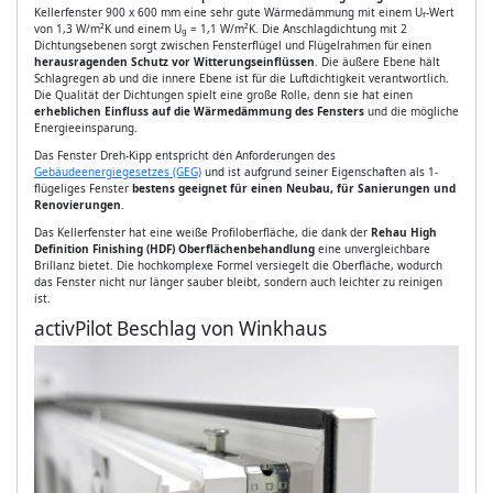
Kellerfenster 900 x 600 mm eine sehr gute Wärmedämmung mit einem U
-Wert
f
von 1,3 W/m²K und einem U
= 1,1 W/m²K. Die Anschlagdichtung mit 2
g
Dichtungsebenen sorgt zwischen Fensterflügel und Flügelrahmen für einen
herausragenden Schutz vor Witterungseinflüssen
. Die äußere Ebene hält
Schlagregen ab und die innere Ebene ist für die Luftdichtigkeit verantwortlich.
Die Qualität der Dichtungen spielt eine große Rolle, denn sie hat einen
erheblichen Einfluss auf die Wärmedämmung des Fensters
und die mögliche
Energieeinsparung.
Das Fenster Dreh-Kipp entspricht den Anforderungen des
Gebäudeenergiegesetzes (GEG)
und ist aufgrund seiner Eigenschaften als 1-
flügeliges Fenster
bestens geeignet für einen Neubau, für Sanierungen und
Renovierungen
.
Das Kellerfenster hat eine weiße Profiloberfläche, die dank der
Rehau High
Definition Finishing (HDF) Oberflächenbehandlung
eine unvergleichbare
Brillanz bietet. Die hochkomplexe Formel versiegelt die Oberfläche, wodurch
das Fenster nicht nur länger sauber bleibt, sondern auch leichter zu reinigen
ist.
activPilot Beschlag von Winkhaus