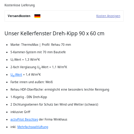
der
Bildgalerie
Kostenlose Lieferung
springen
Versandkosten
Kosten Anzeigen
Unser Kellerfenster Dreh-Kipp 90 x 60 cm
Marke: ThermoMax | Profil: Rehau 70 mm
5-Kammer-System mit 70 mm Bautiefe
U
-Wert = 1,3 W/m²K
f
2-fach Verglasung U
-Wert = 1,1 W/m²K
g
U
-Wert
= 1,4 W/m²K
w
Farbe innen und außen: Weiß
Rehau HDF-Oberfläche: ermöglicht eine besonders leichte Reinigung
1-flügelig - DIN Dreh-Kipp
2 Dichtungsebenen für Schutz bei Wind und Wetter (schwarz)
inklusive Griff
activPilot Beschlag
der Firma Winkhaus
inkl.
Mehrfachspaltlüftung