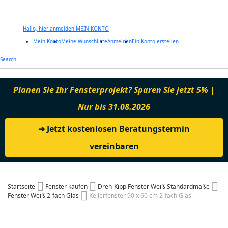
Hallo, hier anmelden
MEIN KONTO
Mein Konto
Meine Wunschliste
Anmelden
Ein Konto erstellen
Zum
Search
Inhalt
springen
Planen Sie Ihr Fensterprojekt? Sparen Sie jetzt 5% |
Nur bis 31.08.2026
➔ Jetzt kostenlosen Beratungstermin
vereinbaren
Startseite
Fenster kaufen
Dreh-Kipp Fenster Weiß Standardmaße
Fenster Weiß 2-fach Glas
Kellerfenster 90 x 60 cm 2-fach Glas
Zum
Ende