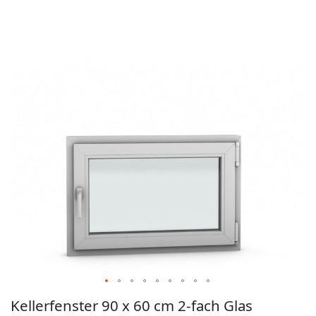
der
Bildgalerie
springen
Zum
Kellerfenster 90 x 60 cm 2-fach Glas
Anfang