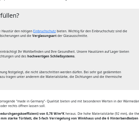
füllen?
e Haustür den nötigen
Einbruchschutz
bieten. Wichtig für den Einbruchschutz sind die
ndsicherungen und die
Verglasungsart
der Glasausschnitte.
inträchtigt Ihr Wohlbefinden und Ihre Gesundheit. Unsere Haustüren auf Lager bieten
ichtungen und des
hochwertigen Schließsystems
.
ng festgelegt, die nicht überschritten werden dürfen. Bei sehr gut gedämmten
u tragen unter anderem die Materialstärke, die Dichtungen und die thermische
rvorragende "made in Germany"- Qualität bieten und mit besonderen Werten in der Wärmedäm
oder rechts öffnen lassen soll.
durchgangskoeffizient) von 0,78 W/m²K
heraus. Die hohe Materialstärke (92 mm), die th
 mm starke Türblatt, die 5-fach Verriegelung von Winkhaus und die 6 Hinterbandbolzen