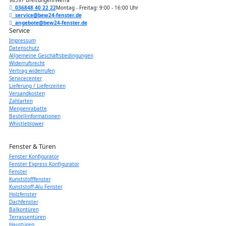
036848 40 22 22
Montag - Freitag: 9:00 - 16:00 Uhr
service@bew24-fenster.de
angebote@bew24-fenster.de
Service
Impressum
Datenschutz
Allgemeine Geschäftsbedingungen
Widerrufsrecht
Vertrag widerrufen
Servicecenter
Lieferung / Lieferzeiten
Versandkosten
Zahlarten
Mengenrabatte
Bestellinformationen
Whistleblower
Fenster & Türen
Fenster Konfigurator
Fenster Express Konfigurator
Fenster
Kunststofffenster
Kunststoff-Alu Fenster
Holzfenster
Dachfenster
Balkontüren
Terrassentüren
Haustüren