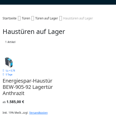
Startseite
Türen
Türen auf Lager
Haustüren auf Lager
Haustüren auf Lager
1
Artikel
U
= 0,78
d
5 Tage
Energiespar-Haustür
BEW-905-92 Lagertür
Anthrazit
1.585,00 €
ab
Inkl. 19% MwSt.
,
zzgl.
Versandkosten