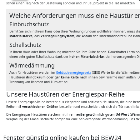
schon einen Tag nach der Bestellung abholen und Ihr Bauprojekt in die Tat umsetzen.
Welche Anforderungen muss eine Haustür er
Einbruchschutz
Damit Sie sich in Ihrem Haus oder Ihrer Wohnung rundum wohlfühlen können, muss di
Materialstärke
, das
Verriegelungssystem
, die Anzahl der Hinterbandbolzen und Ba
Schallschutz
In Ihrem Haus oder Ihrer Wohnung möchten Sie Ihre Ruhe haben. Dauerhafter Lärm bee
einen sehr guten Schallschutz dank der
hohen Materialstärke
, der hervorragenden D
Wärmedämmung
Auch für Haustüren werden im
Gebäudeenergiegesetz
(GEG) Werte für die Wärmedämmu
Haustüren
dringt kaum oder gar keine Kälte nach innen
bzw. Wärme nach außen. Daz
Trennung von Rahmen und Türblatt bei.
Unsere Haustüren der Energiespar-Reihe
Unsere Energiespar-Reihe besteht aus eleganten und zeitlosen Haustüren, die eine he
Reihe in
5 verschiedenen Größen
bestellen und entscheiden, ob sich die Tür nach links 
Die Energiespar-Haustüren stechen mit ihrem
außergewöhnlich guten Ud-Wert (Wärme
Verglasung der Glasausschnitte sorgen für eine hervorragende Wärmedämmung. Das
92
Fenster günstig online kaufen bei BEW24