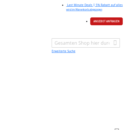
Last Minute Deals
5% Rabatt auf alles
wird im Warenkorb abgezogen
ANGEBOT ANFRAGEN
Search
Erweiterte Suche
Warenk