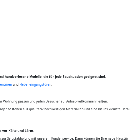
ind
handverlesene Modelle, die für jede Bausituation geeignet sind
.
entüren
und
Nebeneingangstüren
.
rer Wohnung passen und jeden Besucher auf Anhieb willkommen heißen.
ger bestehen aus qualitativ hochwertigen Materialien und sind bis ins kleinste Detail
ie vor Kälte und Lärm
.
in zur Selbstabholung mit unserem Kundenservice. Dann können Sie Ihre neue Haustür