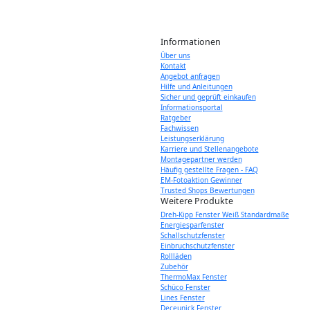
Informationen
Über uns
Kontakt
Angebot anfragen
Hilfe und Anleitungen
Sicher und geprüft einkaufen
Informationsportal
Ratgeber
Fachwissen
Leistungserklärung
Karriere und Stellenangebote
Montagepartner werden
Häufig gestellte Fragen - FAQ
EM-Fotoaktion Gewinner
Trusted Shops Bewertungen
Weitere Produkte
Dreh-Kipp Fenster Weiß Standardmaße
Energiesparfenster
Schallschutzfenster
Einbruchschutzfenster
Rollläden
Zubehör
ThermoMax Fenster
Schüco Fenster
Lines Fenster
Deceunick Fenster