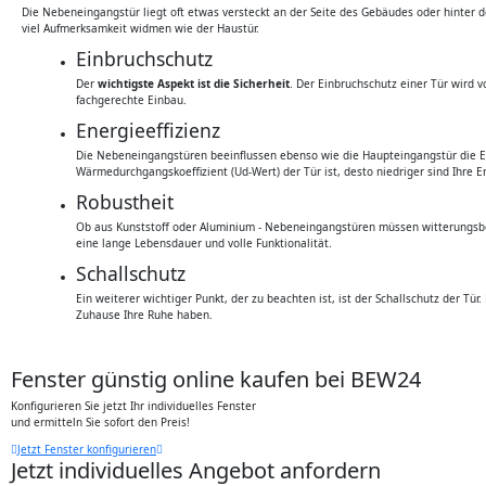
Die Nebeneingangstür liegt oft etwas versteckt an der Seite des Gebäudes oder hinter
viel Aufmerksamkeit widmen wie der Haustür.
Einbruchschutz
Der
wichtigste Aspekt ist die Sicherheit
. Der Einbruchschutz einer Tür wird 
fachgerechte Einbau.
Energieeffizienz
Die Nebeneingangstüren beeinflussen ebenso wie die Haupteingangstür die E
Wärmedurchgangskoeffizient (Ud-Wert) der Tür ist, desto niedriger sind Ihre E
Robustheit
Ob aus Kunststoff oder Aluminium - Nebeneingangstüren müssen witterungsbe
eine lange Lebensdauer und volle Funktionalität.
Schallschutz
Ein weiterer wichtiger Punkt, der zu beachten ist, ist der Schallschutz der 
Zuhause Ihre Ruhe haben.
Fenster günstig online kaufen bei BEW24
Konfigurieren Sie jetzt Ihr individuelles Fenster
und ermitteln Sie sofort den Preis!
Jetzt Fenster konfigurieren
Jetzt individuelles Angebot anfordern