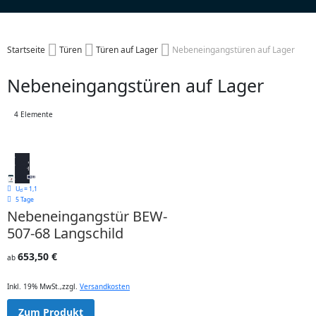
Startseite
Türen
Türen auf Lager
Nebeneingangstüren auf Lager
Nebeneingangstüren auf Lager
4
Elemente
U
= 1,1
d
5 Tage
Nebeneingangstür BEW-
507-68 Langschild
653,50 €
ab
Inkl. 19% MwSt.
,
zzgl.
Versandkosten
Zum Produkt