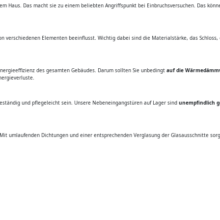
 dem Haus. Das macht sie zu einem beliebten Angriffspunkt bei Einbruchsversuchen. Das kön
von verschiedenen Elementen beeinflusst. Wichtig dabei sind die Materialstärke, das Schlos
nergieeffizienz des gesamten Gebäudes. Darum sollten Sie unbedingt
auf die Wärmedämmw
nergieverluste.
ständig und pflegeleicht sein. Unsere Nebeneingangstüren auf Lager sind
unempfindlich 
Tür. Mit umlaufenden Dichtungen und einer entsprechenden Verglasung der Glasausschnitte sorg