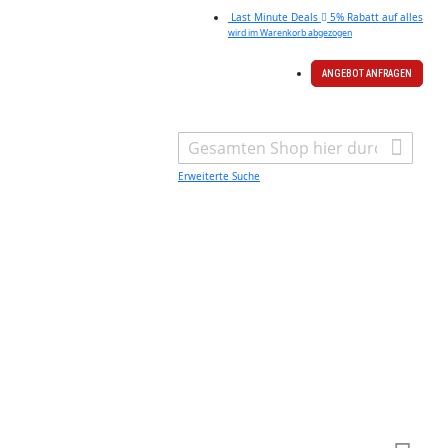
Last Minute Deals
5% Rabatt auf alles
wird im Warenkorb abgezogen
ANGEBOT ANFRAGEN
Search
Erweiterte Suche
Warenk