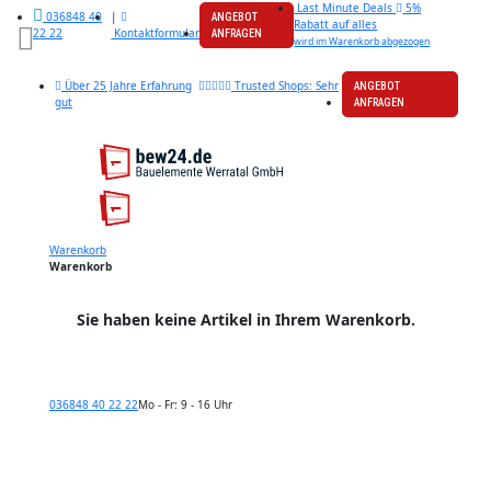
Last Minute Deals
5%
|
036848 40
ANGEBOT
Rabatt auf alles
Kontaktformular
22 22
ANFRAGEN
wird im Warenkorb abgezogen
Über 25 Jahre Erfahrung
Trusted Shops: Sehr
ANGEBOT
gut
ANFRAGEN
Warenkorb
Warenkorb
Sie haben keine Artikel in Ihrem Warenkorb.
036848 40 22 22
Mo - Fr: 9 - 16 Uhr