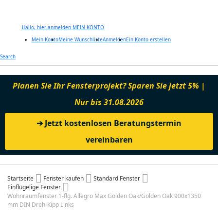
Hallo, hier anmelden
MEIN KONTO
Mein Konto
Meine Wunschliste
Anmelden
Ein Konto erstellen
Zum
Search
Inhalt
springen
Planen Sie Ihr Fensterprojekt? Sparen Sie jetzt 5% |
Nur bis 31.08.2026
➔ Jetzt kostenlosen Beratungstermin
vereinbaren
Startseite
Fenster kaufen
Standard Fenster
Einflügelige Fenster
Wohnraumfenster 1-flg. Allegro Max Golden Oak/Golden Oak 900x1350
mm DIN Dreh-Kipp Links