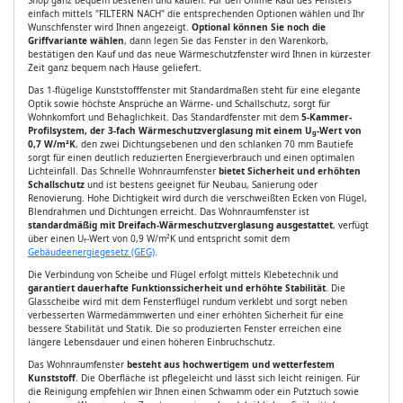
einfach mittels "FILTERN NACH" die entsprechenden Optionen wählen und Ihr
Wunschfenster wird Ihnen angezeigt.
Optional können Sie noch die
Griffvariante wählen
, dann legen Sie das Fenster in den Warenkorb,
bestätigen den Kauf und das neue Wärmeschutzfenster wird Ihnen in kürzester
Zeit ganz bequem nach Hause geliefert.
Das 1-flügelige Kunststofffenster mit Standardmaßen steht für eine elegante
Optik sowie höchste Ansprüche an Wärme- und Schallschutz, sorgt für
Wohnkomfort und Behaglichkeit. Das Standardfenster mit dem
5-Kammer-
Profilsystem, der 3-fach Wärmeschutzverglasung mit einem U
-Wert von
g
0,7 W/m²K
, den zwei Dichtungsebenen und den schlanken 70 mm Bautiefe
sorgt für einen deutlich reduzierten Energieverbrauch und einen optimalen
Lichteinfall. Das Schnelle Wohnraumfenster
bietet Sicherheit und erhöhten
Schallschutz
und ist bestens geeignet für Neubau, Sanierung oder
Renovierung. Hohe Dichtigkeit wird durch die verschweißten Ecken von Flügel,
Blendrahmen und Dichtungen erreicht. Das Wohnraumfenster ist
standardmäßig mit Dreifach-Wärmeschutzverglasung ausgestattet
, verfügt
über einen U
-Wert von 0,9 W/m²K und entspricht somit dem
f
Gebäudeenergiegesetz (GEG)
.
Die Verbindung von Scheibe und Flügel erfolgt mittels Klebetechnik und
garantiert dauerhafte Funktionssicherheit und erhöhte Stabilität
. Die
Glasscheibe wird mit dem Fensterflügel rundum verklebt und sorgt neben
verbesserten Wärmedämmwerten und einer erhöhten Sicherheit für eine
bessere Stabilität und Statik. Die so produzierten Fenster erreichen eine
längere Lebensdauer und einen höheren Einbruchschutz.
Das Wohnraumfenster
besteht aus hochwertigem und wetterfestem
Kunststoff
. Die Oberfläche ist pflegeleicht und lässt sich leicht reinigen. Für
die Reinigung empfehlen wir Ihnen einen Schwamm oder ein Putztuch sowie