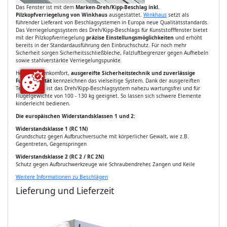
Das Fenster ist mit dem
Marken-Dreh/Kipp-Beschlag inkl.
Pilzkopfverriegelung von Winkhaus
ausgestattet.
Winkhaus
setzt als
führender Lieferant von Beschlagsystemen in Europa neue Qualitätsstandards.
Das Verriegelungssystem des Dreh/Kipp-Beschlags für Kunststofffenster bietet
mit der Pilzkopfverriegelung
präzise Einstellungsmöglichkeiten
und erhöht
bereits in der Standardausführung den Einbruchschutz. Für noch mehr
Sicherheit sorgen Sicherheitsschließbleche, Falzluftbegrenzer gegen Aufhebeln
sowie stahlverstärkte Verriegelungspunkte.
Hoher Bedienkomfort,
ausgereifte Sicherheitstechnik und zuverlässige
Funktionalität
kennzeichnen das vielseitige System. Dank der ausgereiften
Technologie ist das Dreh/Kipp-Beschlagsystem nahezu wartungsfrei und für
Flügelgewichte von 100 - 130 kg geeignet. So lassen sich schwere Elemente
kinderleicht bedienen.
Die europäischen Widerstandsklassen 1 und 2:
Widerstandsklasse 1 (RC 1N)
Grundschutz gegen Aufbruchversuche mit körperlicher Gewalt, wie z.B.
Gegentreten, Gegenspringen
Widerstandsklasse 2 (RC 2 / RC 2N)
Schutz gegen Aufbruchwerkzeuge wie Schraubendreher, Zangen und Keile
Weitere Informationen zu Beschlägen
Lieferung und Lieferzeit