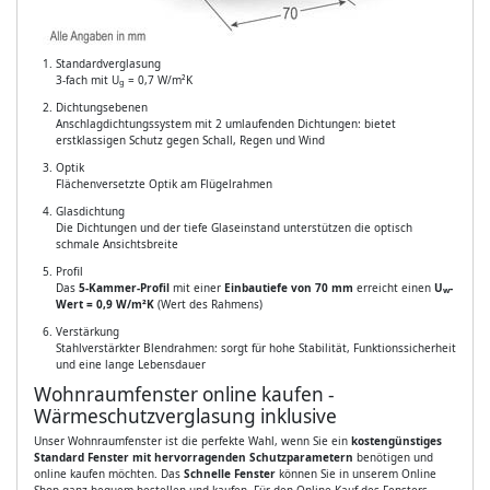
Standardverglasung
3-fach mit U
= 0,7 W/m²K
g
Dichtungsebenen
Anschlagdichtungssystem mit 2 umlaufenden Dichtungen: bietet
erstklassigen Schutz gegen Schall, Regen und Wind
Optik
Flächenversetzte Optik am Flügelrahmen
Glasdichtung
Die Dichtungen und der tiefe Glaseinstand unterstützen die optisch
schmale Ansichtsbreite
Profil
Das
5-Kammer-Profil
mit einer
Einbautiefe von 70 mm
erreicht einen
U
-
w
Wert = 0,9 W/m²K
(Wert des Rahmens)
Verstärkung
Stahlverstärkter Blendrahmen: sorgt für hohe Stabilität, Funktionssicherheit
und eine lange Lebensdauer
Wohnraumfenster online kaufen -
Wärmeschutzverglasung inklusive
Unser Wohnraumfenster ist die perfekte Wahl, wenn Sie ein
kostengünstiges
Standard Fenster mit hervorragenden Schutzparametern
benötigen und
online kaufen möchten. Das
Schnelle Fenster
können Sie in unserem Online
Shop ganz bequem bestellen und kaufen. Für den Online Kauf des Fensters