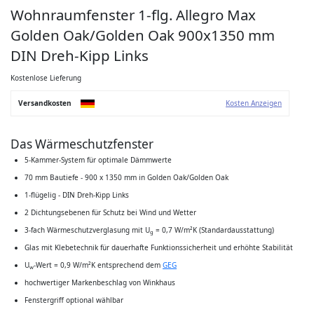
Zum
Wohnraumfenster 1-flg. Allegro Max
Anfang
der
Golden Oak/Golden Oak 900x1350 mm
Bildgalerie
springen
DIN Dreh-Kipp Links
Kostenlose Lieferung
Versandkosten
Kosten Anzeigen
Das Wärmeschutzfenster
5-Kammer-System für optimale Dämmwerte
70 mm Bautiefe - 900 x 1350 mm in Golden Oak/Golden Oak
1-flügelig - DIN Dreh-Kipp Links
2 Dichtungsebenen für Schutz bei Wind und Wetter
3-fach Wärmeschutzverglasung mit U
= 0,7 W/m²K (Standardausstattung)
g
Glas mit Klebetechnik für dauerhafte Funktionssicherheit und erhöhte Stabilität
U
-Wert = 0,9 W/m²K entsprechend dem
GEG
w
hochwertiger Markenbeschlag von Winkhaus
Fenstergriff optional wählbar