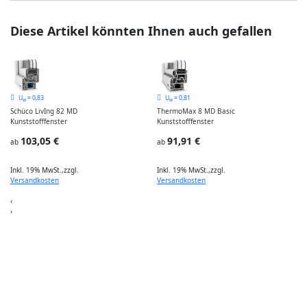
Diese Artikel könnten Ihnen auch gefallen
U
= 0,83
U
= 0,81
w
w
Schüco LivIng 82 MD
ThermoMax 8 MD Basic
Kunststofffenster
Kunststofffenster
I
103,05 €
91,91 €
ab
ab
Inkl. 19% MwSt.
,
zzgl.
Inkl. 19% MwSt.
,
zzgl.
Versandkosten
Versandkosten
‹
›