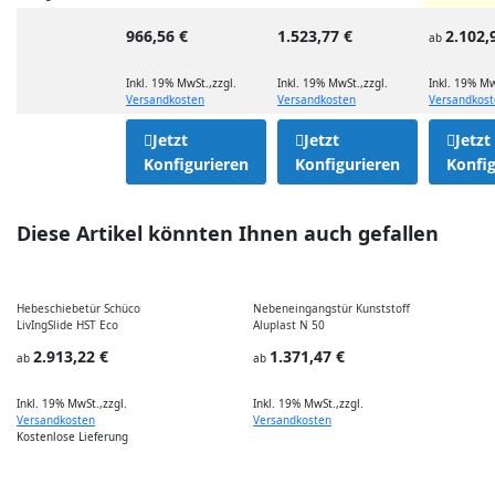
966,56 €
1.523,77 €
2.102,
ab
Inkl. 19% MwSt.
,
zzgl.
Inkl. 19% MwSt.
,
zzgl.
Inkl. 19% Mw
Versandkosten
Versandkosten
Versandkos
Jetzt
Jetzt
Jetzt
Konfigurieren
Konfigurieren
Konfig
Diese Artikel könnten Ihnen auch gefallen
Hebeschiebetür Schüco
Nebeneingangstür Kunststoff
LivIngSlide HST Eco
Aluplast N 50
2.913,22 €
1.371,47 €
ab
ab
I
Inkl. 19% MwSt.
,
zzgl.
Inkl. 19% MwSt.
,
zzgl.
Versandkosten
Versandkosten
Kostenlose Lieferung