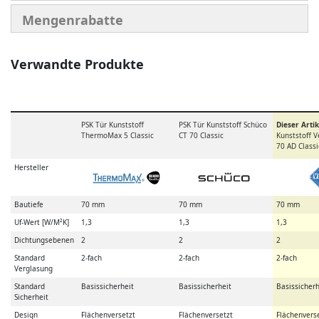
Mengenrabatte
Verwandte Produkte
PSK Tür Kunststoff
PSK Tür Kunststoff Schüco
Dieser Artik
ThermoMax 5 Classic
CT 70 Classic
Kunststoff V
70 AD Classi
Hersteller
Bautiefe
70 mm
70 mm
70 mm
Uf-Wert [W/M²K]
1,3
1,3
1,3
Dichtungsebenen
2
2
2
Standard
2-fach
2-fach
2-fach
Verglasung
Standard
Basissicherheit
Basissicherheit
Basissicherh
Sicherheit
Design
Flächenversetzt
Flächenversetzt
Flächenvers