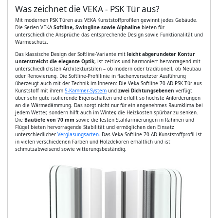
Was zeichnet die VEKA - PSK Tür aus?
Mit modernen PSK Türen aus VEKA Kunststoffprofilen gewinnt jedes Gebäude.
Die Serien VEKA
Softline, Swingline sowie Alphaline
bieten für
unterschiedliche Ansprüche das entsprechende Design sowie Funktionalität und
Wärmeschutz.
Das klassische Design der Softline-Variante mit
leicht abgerundeter Kontur
unterstreicht die elegante Optik
, ist zeitlos und harmoniert hervorragend mit
unterschiedlichsten Architekturstilen – ob modern oder traditionell, ob Neubau
oder Renovierung. Die Softline-Profillinie in flächenversetzter Ausführung
überzeugt auch mit der Technik im Inneren: Die Veka Softline 70 AD PSK Tür aus
Kunststoff mit ihrem
5-Kammer-System
und
zwei Dichtungsebenen
verfügt
über sehr gute isolierende Eigenschaften und erfüllt so höchste Anforderungen
an die Wärmedämmung. Das sorgt nicht nur für ein angenehmes Raumklima bei
jedem Wetter, sondern hilft auch im Winter, die Heizkosten spürbar zu senken.
Die
Bautiefe von 70 mm
sowie die festen Stahlarmierungen in Rahmen und
Flügel bieten hervorragende Stabilität und ermöglichen den Einsatz
unterschiedlicher
Verglasungsarten
. Das Veka Softline 70 AD Kunststoffprofil ist
in vielen verschiedenen Farben und Holzdekoren erhältlich und ist
schmutzabweisend sowie witterungsbeständig.