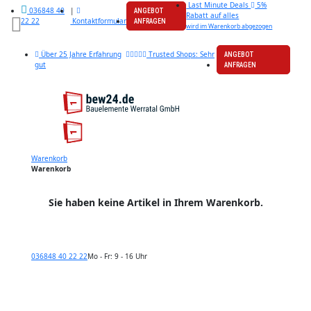
Last Minute Deals
5%
|
036848 40
ANGEBOT
Rabatt auf alles
Kontaktformular
22 22
ANFRAGEN
wird im Warenkorb abgezogen
Über 25 Jahre Erfahrung
Trusted Shops: Sehr
ANGEBOT
gut
ANFRAGEN
Warenkorb
Warenkorb
Sie haben keine Artikel in Ihrem Warenkorb.
036848 40 22 22
Mo - Fr: 9 - 16 Uhr