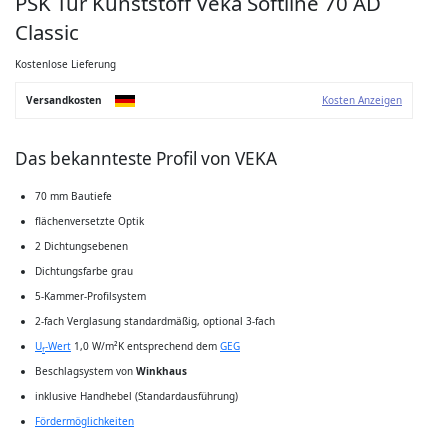
PSK Tür Kunststoff Veka Softline 70 AD
Anfang
der
Classic
Bildgalerie
springen
Kostenlose Lieferung
Versandkosten
Kosten Anzeigen
Das bekannteste Profil von VEKA
70 mm Bautiefe
flächenversetzte Optik
2 Dichtungsebenen
Dichtungsfarbe grau
5-Kammer-Profilsystem
2-fach Verglasung standardmäßig, optional 3-fach
U
-Wert
1,0 W/m²K entsprechend dem
GEG
f
Beschlagsystem von
Winkhaus
inklusive Handhebel (Standardausführung)
Fördermöglichkeiten