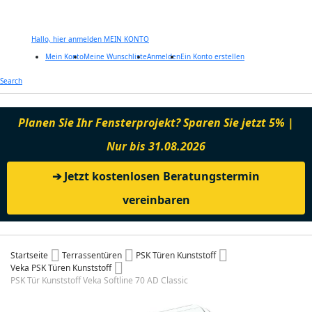
Hallo, hier anmelden
MEIN KONTO
Mein Konto
Meine Wunschliste
Anmelden
Ein Konto erstellen
Zum
Search
Inhalt
springen
Planen Sie Ihr Fensterprojekt? Sparen Sie jetzt 5% |
Nur bis 31.08.2026
➔ Jetzt kostenlosen Beratungstermin
vereinbaren
Startseite
Terrassentüren
PSK Türen Kunststoff
Veka PSK Türen Kunststoff
PSK Tür Kunststoff Veka Softline 70 AD Classic
Zum