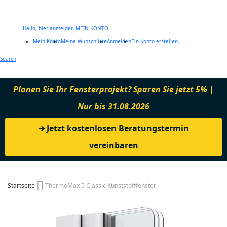
Hallo, hier anmelden
MEIN KONTO
Mein Konto
Meine Wunschliste
Anmelden
Ein Konto erstellen
Zum
Search
Inhalt
springen
Planen Sie Ihr Fensterprojekt? Sparen Sie jetzt 5% |
Nur bis 31.08.2026
➔ Jetzt kostenlosen Beratungstermin
vereinbaren
Startseite
ThermoMax 5 Classic Kunststofffenster
Zum
Ende
der