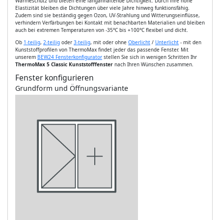
Wärmeschutz und bieten eine langanhaltende Dichtigkeit. Durch ihre hohe
Elastizität bleiben die Dichtungen über viele Jahre hinweg funktionsfähig.
Zudem sind sie beständig gegen Ozon, UV-Strahlung und Witterungseinflüsse,
verhindern Verfärbungen bei Kontakt mit benachbarten Materialien und bleiben
auch bei extremen Temperaturen von -35°C bis +100°C flexibel und dicht.
Ob
1-teilig
,
2-teilig
oder
3-teilig
, mit oder ohne
Oberlicht
/
Unterlicht
- mit den
Kunststoffprofilen von ThermoMax findet jeder das passende Fenster. Mit
unserem
BEW24 Fensterkonfigurator
stellen Sie sich in wenigen Schritten Ihr
ThermoMax 5 Classic Kunststofffenster
nach Ihren Wünschen zusammen.
Fenster konfigurieren
Grundform und Öffnungsvariante