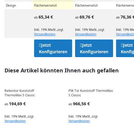
Design
Flächenversetzt
Flächenversetzt
Flächenvers
65,34 €
69,76 €
76,36 
ab
ab
ab
Inkl. 19% MwSt.
,
zzgl.
Inkl. 19% MwSt.
,
zzgl.
Inkl. 19% Mw
Versandkosten
Versandkosten
Versandkos
Jetzt
Jetzt
Jetzt
Konfigurieren
Konfigurieren
Konfig
Diese Artikel könnten Ihnen auch gefallen
Balkontür Kunststoff
PSK Tür Kunststoff ThermoMax
ThermoMax 5 Classic
5 Classic
E
194,69 €
966,56 €
ab
ab
Inkl. 19% MwSt.
,
zzgl.
Inkl. 19% MwSt.
,
zzgl.
I
Versandkosten
Versandkosten