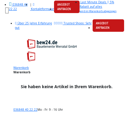
Last Minute Deals
5%
|
036848 40
ANGEBOT
Rabatt auf alles
Kontaktformular
22 22
ANFRAGEN
wird im Warenkorb abgezogen
Über 25 Jahre Erfahrung
Trusted Shops: Sehr
ANGEBOT
gut
ANFRAGEN
Warenkorb
Warenkorb
Sie haben keine Artikel in Ihrem Warenkorb.
036848 40 22 22
Mo - Fr: 9 - 16 Uhr