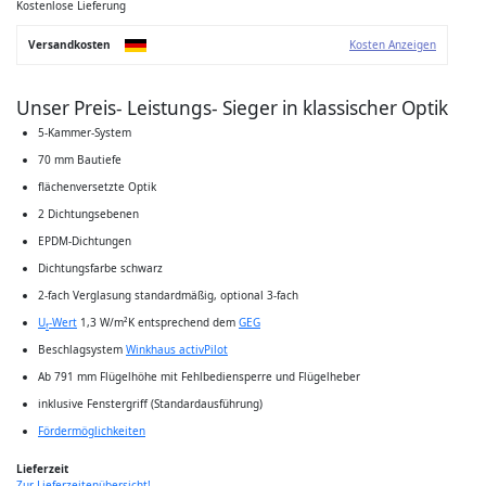
Bildgalerie
Kostenlose Lieferung
springen
Versandkosten
Kosten Anzeigen
Unser Preis- Leistungs- Sieger in klassischer Optik
5-Kammer-System
70 mm Bautiefe
flächenversetzte Optik
2 Dichtungsebenen
EPDM-Dichtungen
Dichtungsfarbe schwarz
2-fach Verglasung standardmäßig, optional 3-fach
U
-Wert
1,3 W/m²K entsprechend dem
GEG
f
Beschlagsystem
Winkhaus activPilot
Ab 791 mm Flügelhöhe mit Fehlbediensperre und Flügelheber
inklusive Fenstergriff (Standardausführung)
Fördermöglichkeiten
Lieferzeit
Zur Lieferzeitenübersicht!