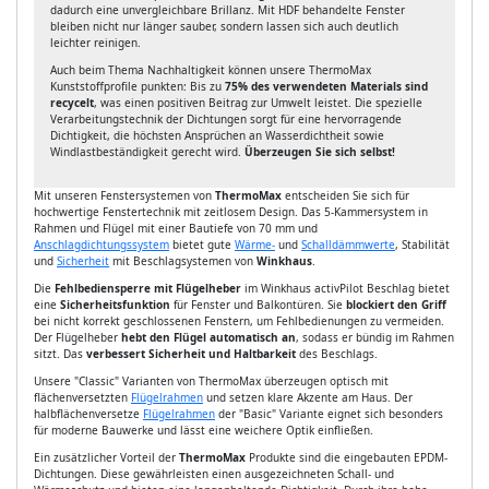
dadurch eine unvergleichbare Brillanz. Mit HDF behandelte Fenster
bleiben nicht nur länger sauber, sondern lassen sich auch deutlich
leichter reinigen.
Auch beim Thema Nachhaltigkeit können unsere ThermoMax
Kunststoffprofile punkten: Bis zu
75% des verwendeten Materials sind
recycelt
, was einen positiven Beitrag zur Umwelt leistet. Die spezielle
Verarbeitungstechnik der Dichtungen sorgt für eine hervorragende
Dichtigkeit, die höchsten Ansprüchen an Wasserdichtheit sowie
Windlastbeständigkeit gerecht wird.
Überzeugen Sie sich selbst!
Mit unseren Fenstersystemen von
ThermoMax
entscheiden Sie sich für
hochwertige Fenstertechnik mit zeitlosem Design. Das 5-Kammersystem in
Rahmen und Flügel mit einer Bautiefe von 70 mm und
Anschlagdichtungssystem
bietet gute
Wärme-
und
Schalldämmwerte
, Stabilität
und
Sicherheit
mit Beschlagsystemen von
Winkhaus
.
Die
Fehlbediensperre mit Flügelheber
im Winkhaus activPilot Beschlag bietet
eine
Sicherheitsfunktion
für Fenster und Balkontüren. Sie
blockiert den Griff
bei nicht korrekt geschlossenen Fenstern, um Fehlbedienungen zu vermeiden.
Der Flügelheber
hebt den Flügel automatisch an
, sodass er bündig im Rahmen
sitzt. Das
verbessert Sicherheit und Haltbarkeit
des Beschlags.
Unsere "Classic" Varianten von ThermoMax überzeugen optisch mit
flächenversetzten
Flügelrahmen
und setzen klare Akzente am Haus. Der
halbflächenversetze
Flügelrahmen
der "Basic" Variante eignet sich besonders
für moderne Bauwerke und lässt eine weichere Optik einfließen.
Ein zusätzlicher Vorteil der
ThermoMax
Produkte sind die eingebauten EPDM-
Dichtungen. Diese gewährleisten einen ausgezeichneten Schall- und