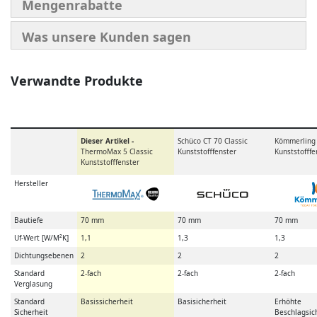
Mengenrabatte
Was unsere Kunden sagen
Verwandte Produkte
Dieser Artikel -
Schüco CT 70 Classic
Kömmerling
ThermoMax 5 Classic
Kunststofffenster
Kunststofffe
Kunststofffenster
Hersteller
Bautiefe
70 mm
70 mm
70 mm
Uf-Wert [W/M²K]
1,1
1,3
1,3
Dichtungsebenen
2
2
2
Standard
2-fach
2-fach
2-fach
Verglasung
Standard
Basissicherheit
Basisicherheit
Erhöhte
Sicherheit
Beschlagsic