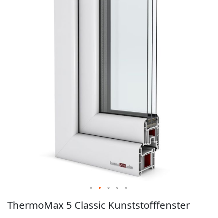
Bildgalerie
springen
Zum
ThermoMax 5 Classic Kunststofffenster
Anfang
der