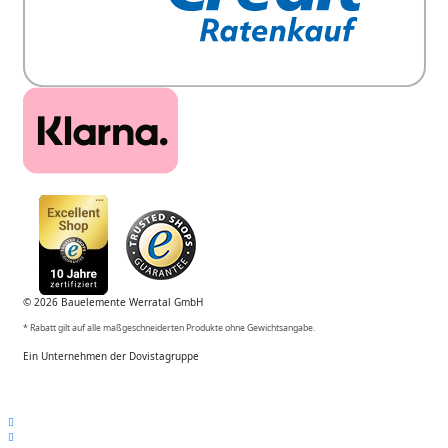
© 2026 Bauelemente Werratal GmbH
* Rabatt gilt auf alle maßgeschneiderten Produkte ohne Gewichtsangabe.
Ein Unternehmen der Dovistagruppe