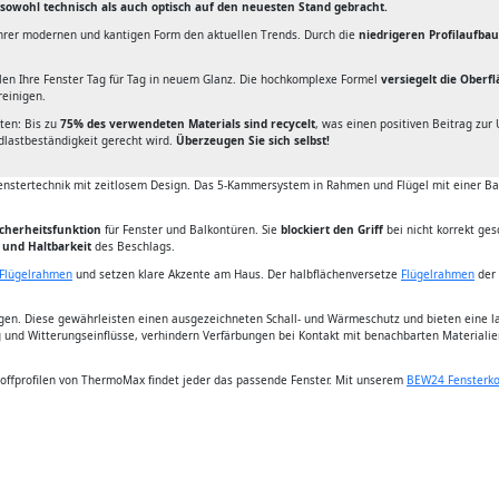
wohl technisch als auch optisch auf den neuesten Stand gebracht.
ihrer modernen und kantigen Form den aktuellen Trends. Durch die
niedrigeren Profilaufbau
len Ihre Fenster Tag für Tag in neuem Glanz. Die hochkomplexe Formel
versiegelt die Oberf
reinigen.
ten: Bis zu
75% des verwendeten Materials sind recycelt
, was einen positiven Beitrag zur 
dlastbeständigkeit gerecht wird.
Überzeugen Sie sich selbst!
Fenstertechnik mit zeitlosem Design. Das 5-Kammersystem in Rahmen und Flügel mit einer 
icherheitsfunktion
für Fenster und Balkontüren. Sie
blockiert den Griff
bei nicht korrekt ge
 und Haltbarkeit
des Beschlags.
Flügelrahmen
und setzen klare Akzente am Haus. Der halbflächenversetze
Flügelrahmen
der 
n. Diese gewährleisten einen ausgezeichneten Schall- und Wärmeschutz und bieten eine lang
g und Witterungseinflüsse, verhindern Verfärbungen bei Kontakt mit benachbarten Materialie
toffprofilen von ThermoMax findet jeder das passende Fenster. Mit unserem
BEW24 Fensterko