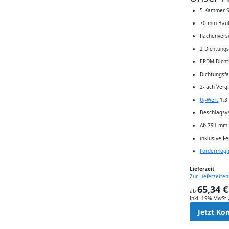
5-Kammer-
70 mm Baut
flächenvers
2 Dichtung
EPDM-Dich
Dichtungsf
2-fach Verg
U
-Wert
1,3
f
Beschlags
Ab 791 mm 
inklusive F
Fördermögl
Lieferzeit
Zur Lieferzeiten
65,34 €
ab
Inkl. 19% MwSt.
Jetzt Ko