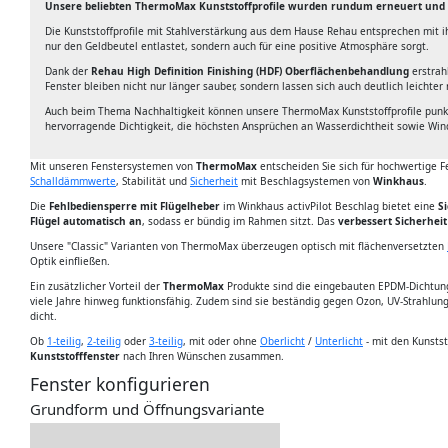
Unsere beliebten ThermoMax Kunststoffprofile wurden rundum erneuert und so
Die Kunststoffprofile mit Stahlverstärkung aus dem Hause Rehau entsprechen mit 
nur den Geldbeutel entlastet, sondern auch für eine positive Atmosphäre sorgt.
Dank der
Rehau High Definition Finishing (HDF) Oberflächenbehandlung
erstrah
Fenster bleiben nicht nur länger sauber, sondern lassen sich auch deutlich leichter 
Auch beim Thema Nachhaltigkeit können unsere ThermoMax Kunststoffprofile punk
hervorragende Dichtigkeit, die höchsten Ansprüchen an Wasserdichtheit sowie Win
Mit unseren Fenstersystemen von
ThermoMax
entscheiden Sie sich für hochwertige 
Schalldämmwerte
, Stabilität und
Sicherheit
mit Beschlagsystemen von
Winkhaus
.
Die
Fehlbediensperre mit Flügelheber
im Winkhaus activPilot Beschlag bietet eine
S
Flügel automatisch an
, sodass er bündig im Rahmen sitzt. Das
verbessert Sicherheit
Unsere "Classic" Varianten von ThermoMax überzeugen optisch mit flächenversetzten
Optik einfließen.
Ein zusätzlicher Vorteil der
ThermoMax
Produkte sind die eingebauten EPDM-Dichtunge
viele Jahre hinweg funktionsfähig. Zudem sind sie beständig gegen Ozon, UV-Strahlun
dicht.
Ob
1-teilig
,
2-teilig
oder
3-teilig
, mit oder ohne
Oberlicht
/
Unterlicht
- mit den Kunsts
Kunststofffenster
nach Ihren Wünschen zusammen.
Fenster konfigurieren
Grundform und Öffnungsvariante