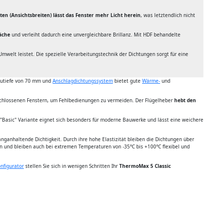
ten (Ansichtsbreiten) lässt das Fenster mehr Licht herein
, was letztendlich nicht
läche
und verleiht dadurch eine unvergleichbare Brillanz. Mit HDF behandelte
Umwelt leistet. Die spezielle Verarbeitungstechnik der Dichtungen sorgt für eine
Bautiefe von 70 mm und
Anschlagdichtungssystem
bietet gute
Wärme-
und
schlossenen Fenstern, um Fehlbedienungen zu vermeiden. Der Flügelheber
hebt den
"Basic" Variante eignet sich besonders für moderne Bauwerke und lässt eine weichere
anhaltende Dichtigkeit. Durch ihre hohe Elastizität bleiben die Dichtungen über
n und bleiben auch bei extremen Temperaturen von -35°C bis +100°C flexibel und
nfigurator
stellen Sie sich in wenigen Schritten Ihr
ThermoMax 5 Classic