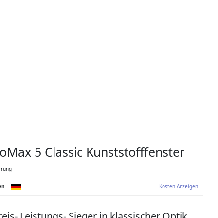
Max 5 Classic Kunststofffenster
erung
en
Kosten Anzeigen
eis- Leistungs- Sieger in klassischer Optik