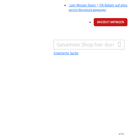
Last Minute Deals
5% Rabatt auf alles
wird im Warenkorb abgezogen
ANGEBOT ANFRAGEN
Search
Erweiterte Suche
Warenk