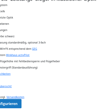
System
iefe
etzte Optik
sebenen
tungen
arbe schwarz
lasung standardmäßig, optional 3-fach
 W/m²K entsprechend dem
GEG
ystem
Winkhaus activPilot
Flügelhöhe mit Fehlbediensperre und Flügelheber
enstergriff (Standardausführung)
ichkeiten
übersicht!
,
zzgl.
Versandkosten
nfigurieren